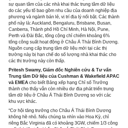
sự quan tâm của các nhà khai thác trung tâm dữ liệu
do các yếu tố bao gồm nhu cầu của doanh nghiệp địa
phương và ngành bán lẻ, vị trí địa lý nổi bật. Các thành
phố này là: Auckland, Bengaluru, Brisbane, Busan,
Canberra, Thành phố Hồ Chí Minh, Hà Nội, Pune,
Perth và Đài Bắc, tổng cộng chỉ chiếm khoảng 6%
tổng công suất hoạt động ở Châu Á Thái Bình Dương.
Nguồn cung cấp trung tâm dữ liệu mới tại các thị
trường này bị hạn chế do số lượng nhà khai thác cho
các thị trường này còn thấp.
Pritesh Swamy
,
Giám đốc Nghiên cứu & Tư vấn
Trung tâm Dữ liệu của Cushman & Wakefield APAC
và EMEA
cho biết Bảng xếp hạng Chỉ số Trưởng
thành cho thấy vẫn còn nhiều dư địa phát triển trung
tâm dữ liệu ở Châu Á Thái Bình Dương so với các
khu vực khác.
“Cơ hội tăng trưởng cho Châu Á Thái Bình Dương
không hề nhỏ. Nếu chúng ta nhìn vào Hoa Kỳ, chỉ
riêng Bắc Virginia đã có khoảng 3GW, chiếm 1/3 công