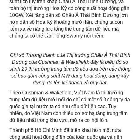
suất tích lũy trên khắp Châu Á Thái Bình Dương, và
toàn bộ thị trường Hoa Kỳ có công suất hoạt động gần
10GW. Xét rằng dân số Châu Á Thái Bình Dương lớn
hơn dân số Hoa Kỳ khoảng mười lần, chúng ta còn
kém xa về năng lực tổng thể trung tâm dữ liệu mà
chúng ta có thể cần.” ông Swamy nói thêm.
Chỉ số Trưởng thành của Thị trường Châu Á Thái Bình
Dương của Cushman & Wakefield
; đây là
biểu đồ so
sánh
29 thị trường trung tâm dữ liệu dựa trên các thông
số bao gồm công suất MW đang hoạt động, đang xây
dựng, đã lên kế hoạch và quỹ đất.
Theo Cushman & Wakefield, Việt Nam là thị trường
trung tâm dữ liệu mới nổi do chỉ có một số ít công ty đa
quốc gia tại nước ta có nhu cầu dữ liệu cao. Tuy
nhiên, do Việt Nam còn thiếu cơ sở hạ tầng trung tâm
dữ liệu nhất trong khu vực, mở ra cơ hội lớn.
Thành phố Hồ Chí Minh đã triển khai hơn một nửa
công suất hoạt động điện của toàn quốc gia và nền