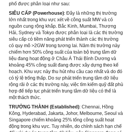
phố được phân loại như sau:
SIÊU
CẤP (Powerhouse)
: Đây là những thị trường
lớn nhất trong khu vực xét về công suất MW và có
nguồn cung rộng khắp. Bắc Kinh, Mumbai, Thượng
Hải, Sydney và Tokyo được phân loại là các thị trường
siêu cấp có tiềm năng phát triển thành các thị trường
có quy mô >2GW trong tương lai. Năm thị trường này
chiếm hơn 50% công suất của toàn bộ trung tâm dữ
liệu đang hoạt động ở Châu Á Thái Bình Dương và
khoảng 45% công suất đang được xây dựng theo kế
hoạch. Khu vực này thu hút nhu cầu cao nhất và do đó
có tỷ lệ trống thấp. Do sự phát triển trung tâm dữ liệu
rộng rãi ở các thị trường này, việc tìm kiếm quỹ đất phù
hợp để tiếp tục phát triển trung tâm dữ liệu có thể là
một thách thức.
TRƯỞNG
THÀNH (Established)
: Chennai, Hồng
Kông, Hyderabad, Jakarta, Johor, Melbourne, Seoul và
Singapore chiếm khoảng 25% tổng công suất hoạt
động trong khu vực. Tuy nhiên, do chính sách hạn chế