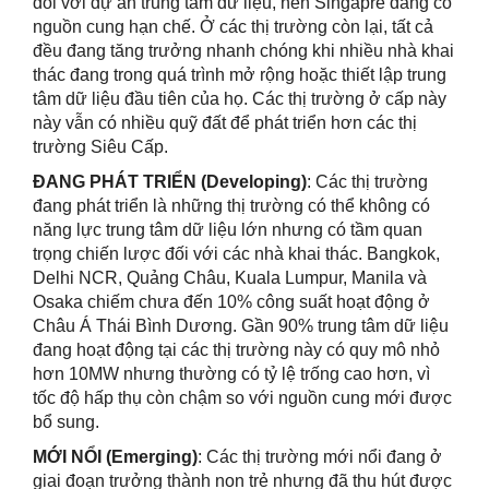
đối với dự án trung tâm dữ liệu, nên Singapre đang có
nguồn cung hạn chế. Ở các thị trường còn lại, tất cả
đều đang tăng trưởng nhanh chóng khi nhiều nhà khai
thác đang trong quá trình mở rộng hoặc thiết lập trung
tâm dữ liệu đầu tiên của họ. Các thị trường ở cấp này
này vẫn có nhiều quỹ đất để phát triển hơn các thị
trường Siêu Cấp.
ĐANG
PHÁT TRIỂN
(Developing)
: Các thị trường
đang phát triển là những thị trường có thể không có
năng lực trung tâm dữ liệu lớn nhưng có tầm quan
trọng chiến lược đối với các nhà khai thác. Bangkok,
Delhi NCR, Quảng Châu, Kuala Lumpur, Manila và
Osaka chiếm chưa đến 10% công suất hoạt động ở
Châu Á Thái Bình Dương. Gần 90% trung tâm dữ liệu
đang hoạt động tại các thị trường này có quy mô nhỏ
hơn 10MW nhưng thường có tỷ lệ trống cao hơn, vì
tốc độ hấp thụ còn chậm so với nguồn cung mới được
bổ sung.
MỚI
NỔI (Emerging)
: Các thị trường mới nổi đang ở
giai đoạn trưởng thành non trẻ nhưng đã thu hút được