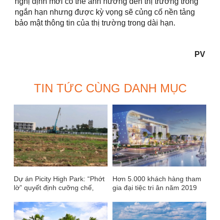
nghị định mới có thể ảnh hưởng đến thị trường trong
ngắn hạn nhưng được kỳ vọng sẽ củng cố nền tảng
bảo mật thông tin của thị trường trong dài hạn.
PV
TIN TỨC CÙNG DANH MỤC
Dự án Picity High Park: “Phớt
Hơn 5.000 khách hàng tham
lờ” quyết định cưỡng chế,
gia đại tiệc tri ân năm 2019
công ty Gia Cư tiếp tục thi
của Cát Tường Group
công