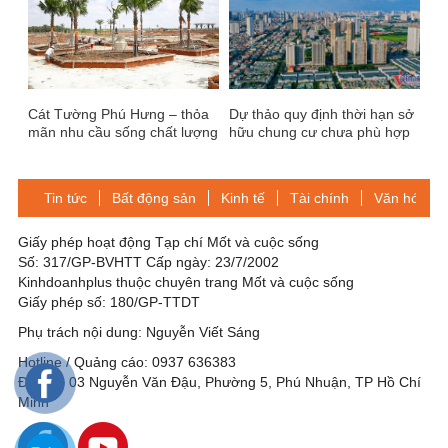
Cát Tường Phú Hưng – thỏa
Dự thảo quy định thời hạn sở
mãn nhu cầu sống chất lượng
hữu chung cư chưa phù hợp
tại Bình Phước
Tin tức
Bất động sản
Kinh tế
Tài chính
Văn hóa-Gi
Giấy phép hoạt động Tạp chí Mốt và cuộc sống
Số: 317/GP-BVHTT Cấp ngày: 23/7/2002
Kinhdoanhplus thuộc chuyên trang Mốt và cuộc sống
Giấy phép số: 180/GP-TTDT
Phụ trách nội dung: Nguyễn Viết Sáng
Hotline / Quảng cáo: 0937 636383
Địa chỉ: 03 Nguyễn Văn Đậu, Phường 5, Phú Nhuận, TP Hồ Chí
Minh