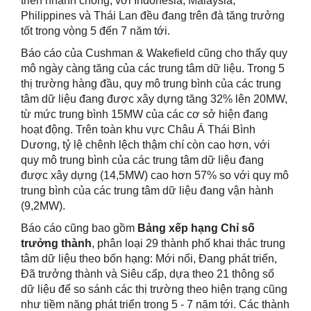
triển nhanh chóng, với Indonesia, Malaysia,
Philippines và Thái Lan đều đang trên đà tăng trưởng
tốt trong vòng 5 đến 7 năm tới.
Báo cáo của Cushman & Wakefield cũng cho thấy quy
mô ngày càng tăng của các trung tâm dữ liệu. Trong 5
thị trường hàng đầu, quy mô trung bình của các trung
tâm dữ liệu đang được xây dựng tăng 32% lên 20MW,
từ mức trung bình 15MW của các cơ sở hiện đang
hoạt động. Trên toàn khu vực Châu Á Thái Bình
Dương, tỷ lệ chênh lệch thậm chí còn cao hơn, với
quy mô trung bình của các trung tâm dữ liệu đang
được xây dựng (14,5MW) cao hơn 57% so với quy mô
trung bình của các trung tâm dữ liệu đang vận hành
(9,2MW).
Báo cáo cũng bao gồm
Bảng xếp hạng
Chỉ số
trưởng thành
, phân loại 29 thành phố khai thác trung
tâm dữ liệu theo bốn hạng: Mới nổi, Đang phát triển,
Đã trưởng thành và Siêu cấp, dựa theo 21 thông số
dữ liệu để so sánh các thị trường theo hiện trạng cũng
như tiềm năng phát triển trong 5 - 7 năm tới. Các thành