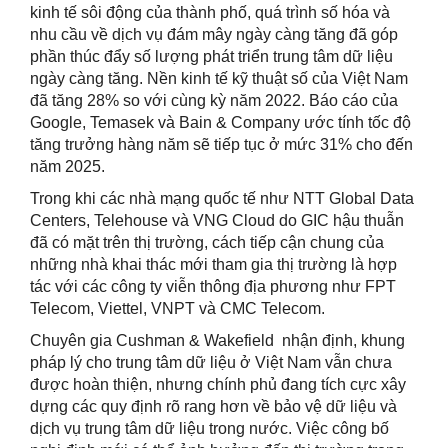
kinh tế sôi động của thành phố, quá trình số hóa và
nhu cầu về dịch vụ đám mây ngày càng tăng đã góp
phần thúc đẩy số lượng phát triển trung tâm dữ liệu
ngày càng tăng. Nền kinh tế kỹ thuật số của Việt Nam
đã tăng 28% so với cùng kỳ năm 2022. Báo cáo của
Google, Temasek và Bain & Company ước tính tốc độ
tăng trưởng hàng năm sẽ tiếp tục ở mức 31% cho đến
năm 2025.
Trong khi các nhà mạng quốc tế như NTT Global Data
Centers, Telehouse và VNG Cloud do GIC hậu thuẫn
đã có mặt trên thị trường, cách tiếp cận chung của
những nhà khai thác mới tham gia thị trường là hợp
tác với các công ty viễn thông địa phương như FPT
Telecom, Viettel, VNPT và CMC Telecom.
Chuyên gia Cushman & Wakefield nhận định, khung
pháp lý cho trung tâm dữ liệu ở Việt Nam vẫn chưa
được hoàn thiện, nhưng chính phủ đang tích cực xây
dựng các quy định rõ rang hơn về bảo vệ dữ liệu và
dịch vụ trung tâm dữ liệu trong nước. Việc công bố