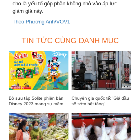
cho là yếu tố góp phần không nhỏ vào áp lực
giảm giá này.
Theo Phương Anh/VOV1
TIN TỨC CÙNG DANH MỤC
Bộ sưu tập Solite phiên bản
Chuyên gia quốc tế: 'Giá dầu
Disney 2023 mang sự mềm
sẽ sớm bật tăng'
dịu lan toả đến người tiêu
dùng