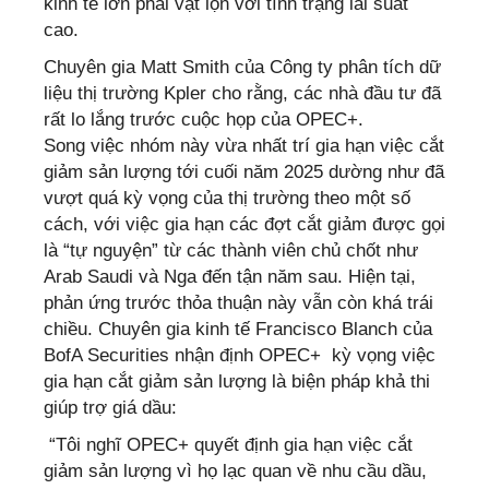
kinh tế lớn phải vật lộn với tình trạng lãi suất
cao.
Chuyên gia Matt Smith của Công ty phân tích dữ
liệu thị trường Kpler cho rằng, các nhà đầu tư đã
rất lo lắng trước cuộc họp của OPEC+.
Song việc nhóm này vừa nhất trí gia hạn việc cắt
giảm sản lượng tới cuối năm 2025 dường như đã
vượt quá kỳ vọng của thị trường theo một số
cách, với việc gia hạn các đợt cắt giảm được gọi
là “tự nguyện” từ các thành viên chủ chốt như
Arab Saudi và Nga đến tận năm sau. Hiện tại,
phản ứng trước thỏa thuận này vẫn còn khá trái
chiều. Chuyên gia kinh tế Francisco Blanch của
BofA Securities nhận định OPEC+ kỳ vọng việc
gia hạn cắt giảm sản lượng là biện pháp khả thi
giúp trợ giá dầu:
“Tôi nghĩ OPEC+ quyết định gia hạn việc cắt
giảm sản lượng vì họ lạc quan về nhu cầu dầu,