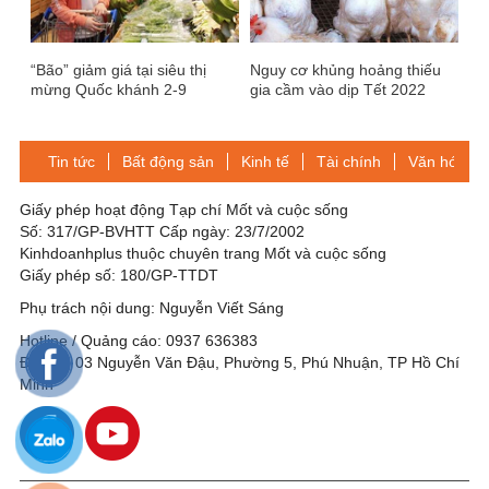
“Bão” giảm giá tại siêu thị
Nguy cơ khủng hoảng thiếu
mừng Quốc khánh 2-9
gia cầm vào dịp Tết 2022
Tin tức
Bất động sản
Kinh tế
Tài chính
Văn hóa-Gi
Giấy phép hoạt động Tạp chí Mốt và cuộc sống
Số: 317/GP-BVHTT Cấp ngày: 23/7/2002
Kinhdoanhplus thuộc chuyên trang Mốt và cuộc sống
Giấy phép số: 180/GP-TTDT
Phụ trách nội dung: Nguyễn Viết Sáng
Hotline / Quảng cáo: 0937 636383
Địa chỉ: 03 Nguyễn Văn Đậu, Phường 5, Phú Nhuận, TP Hồ Chí
Minh