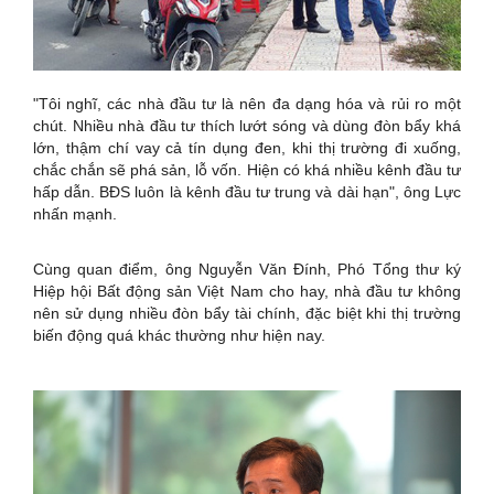
"Tôi nghĩ, các nhà đầu tư là nên đa dạng hóa và rủi ro một
chút. Nhiều nhà đầu tư thích lướt sóng và dùng đòn bẩy khá
lớn, thậm chí vay cả tín dụng đen, khi thị trường đi xuống,
chắc chắn sẽ phá sản, lỗ vốn. Hiện có khá nhiều kênh đầu tư
hấp dẫn. BĐS luôn là kênh đầu tư trung và dài hạn", ông Lực
nhấn mạnh.
Cùng quan điểm, ông Nguyễn Văn Đính, Phó Tổng thư ký
Hiệp hội Bất động sản Việt Nam cho hay, nhà đầu tư không
nên sử dụng nhiều đòn bẩy tài chính, đặc biệt khi thị trường
biến động quá khác thường như hiện nay.