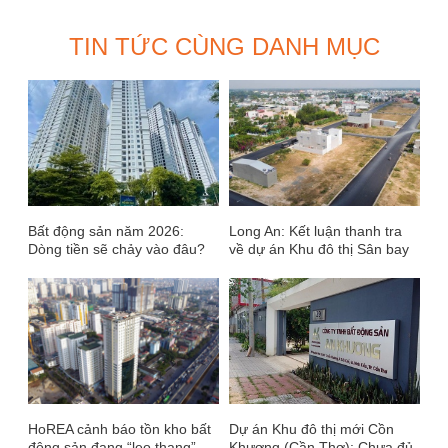
TIN TỨC CÙNG DANH MỤC
Bất động sản năm 2026:
Long An: Kết luận thanh tra
Dòng tiền sẽ chảy vào đâu?
về dự án Khu đô thị Sân bay
HoREA cảnh báo tồn kho bất
Dự án Khu đô thị mới Cồn
động sản đang “leo thang”
Khương (Cần Thơ): Chưa đủ