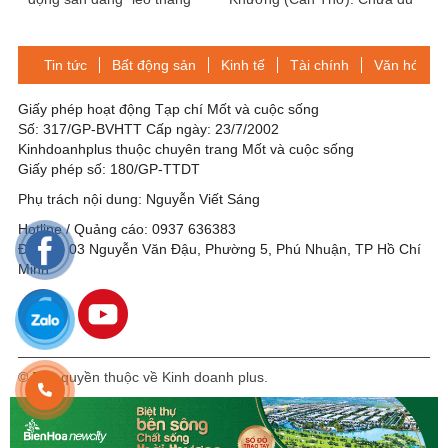
điều kiện mở bán
Tin tức
Bất động sản
Kinh tế
Tài chính
Văn hóa-Gi
Giấy phép hoạt động Tạp chí Mốt và cuộc sống
Số: 317/GP-BVHTT Cấp ngày: 23/7/2002
Kinhdoanhplus thuộc chuyên trang Mốt và cuộc sống
Giấy phép số: 180/GP-TTDT
Phụ trách nội dung: Nguyễn Viết Sáng
Hotline / Quảng cáo: 0937 636383
Địa chỉ: 03 Nguyễn Văn Đậu, Phường 5, Phú Nhuận, TP Hồ Chí
Minh
© Bản quyền thuộc về Kinh doanh plus.