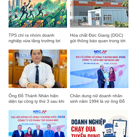
vượt 1.000 tỷ
TPS chỉ ra nhóm doanh
Hóa chất Đức Giang (DGC)
nghiệp vừa tăng trưởng lợi
gửi thông báo quan trọng tới
nhuận, vừa có định giá thấp
cổ đông, sắp bàn chuyện
hơn mức trung bình nhiều
“cứu” cổ phiếu khỏi diện cảnh
năm
báo
Ông Đỗ Thành Nhân hiện
Chân dung nữ doanh nhân
diện tại công ty thứ 3 sau khi
sinh năm 1994 là vợ ông Đỗ
tái xuất “chứng trường”:
Thành Nhân và công ty 1
Doanh nghiệp lỗ lũy kế gần
tháng tuổi sắp thâu tóm 1 DN
528 tỷ, cổ phiếu 1.300 đồng
địa ốc trên sàn
và nguy cơ mất tư cách đại
chúng