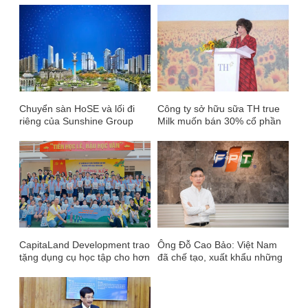
tỷ/ha
Chuyển sàn HoSE và lối đi
Công ty sở hữu sữa TH true
riêng của Sunshine Group
Milk muốn bán 30% cổ phần
thu về 1 tỷ USD?
CapitaLand Development trao
Ông Đỗ Cao Bảo: Việt Nam
tặng dụng cụ học tập cho hơn
đã chế tạo, xuất khẩu những
2.000 học sinh tại năm điểm
cỗ máy khổng lồ khắp thế
trường khắp Việt Nam, trong
giới, vậy mà vẫn có người nói
khuôn khổ Chương trình
'chúng ta không làm nổi con
Trường học CapitaLand Hy
ốc vít'