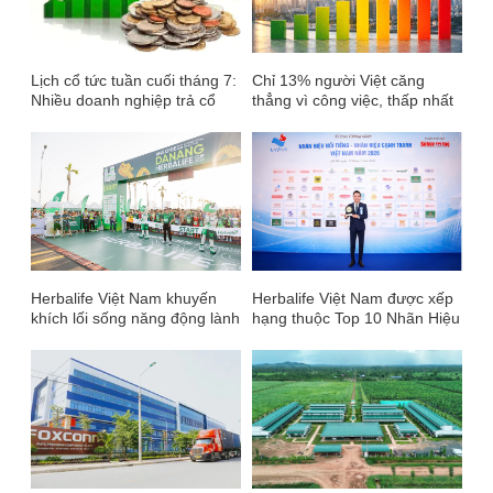
Lịch cổ tức tuần cuối tháng 7:
Chỉ 13% người Việt căng
Nhiều doanh nghiệp trả cổ
thẳng vì công việc, thấp nhất
tức tiền mặt kỷ lục, cao nhất
Đông Nam Á nhưng con số
8.000 đồng/cp
phía sau mới đáng suy nghĩ
Herbalife Việt Nam khuyến
Herbalife Việt Nam được xếp
khích lối sống năng động lành
hạng thuộc Top 10 Nhãn Hiệu
mạnh tại VnExpress Đà Nẵng
Nổi Tiếng Việt Nam năm 2026
International Marathon
Herbalife Cup 2026