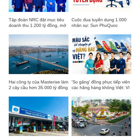
Tập đoàn NRC đặt mục tiêu
Cuộc đua tuyển dụng 1.000
doanh thu 1.200 tỷ đồng, mở
nhân sự: Sun PhuQuoc
chu kỳ tăng trưởng mới sau
Airways tìm tiếp viên lương
Đại hội đồng cổ đông 2026
24-54 triệu đồng, Novaland ồ
ạt chiêu mộ sau vụ 'danh
sách đen' 420 người
Hai công ty của Masterise làm
'So găng' đồng phục tiếp viên
2 cây cầu hơn 35.000 tỷ đồng
các hãng hàng không Việt: Vì
tại TP.HCM: Dự kiến được
sao Vietnam Airlines chọn
thanh toán bằng loạt “đất
xanh ngọc, Vietjet gắn với
vàng” trị giá hơn 23.000 tỷ
màu đỏ?