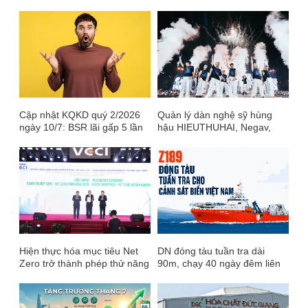
tháng gần 5.900 tỷ đồng, một
CTCK ước lãi gấp 4 lần cùng
kỳ
Cập nhật KQKD quý 2/2026
Quản lý dàn nghệ sỹ hùng
ngày 10/7: BSR lãi gấp 5 lần
hậu HIEUTHUHAI, Negav,
cùng kỳ, một ngân hàng báo
Quang Hùng... đem về hơn
lãi 6 tháng tăng 80%
559 tỷ đồng cho DatViet VAC
Hiện thực hóa mục tiêu Net
DN đóng tàu tuần tra dài
Zero trở thành phép thử năng
90m, chạy 40 ngày đêm liên
lực thực thi của doanh nghiệp
tục cho Cảnh sát biển Việt
trong kỉ nguyên mới
Nam: Nắm khối tài sản hơn
2.500 tỷ đồng, doanh thu