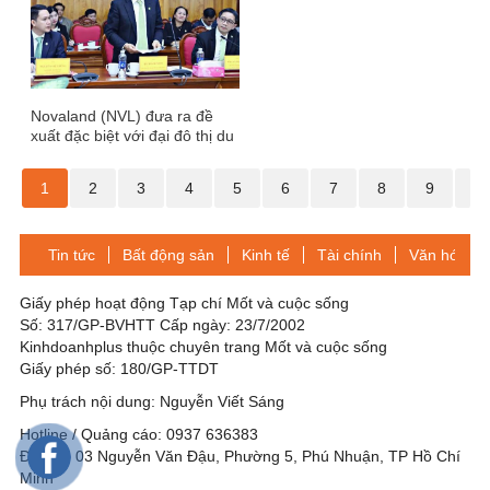
vọng
Novaland (NVL) đưa ra đề
xuất đặc biệt với đại đô thị du
lịch 5 tỷ USD, rộng gần 1.000
ha
1
2
3
4
5
6
7
8
9
1
Tin tức
Bất động sản
Kinh tế
Tài chính
Văn hóa-Gi
Giấy phép hoạt động Tạp chí Mốt và cuộc sống
Số: 317/GP-BVHTT Cấp ngày: 23/7/2002
Kinhdoanhplus thuộc chuyên trang Mốt và cuộc sống
Giấy phép số: 180/GP-TTDT
Phụ trách nội dung: Nguyễn Viết Sáng
Hotline / Quảng cáo: 0937 636383
Địa chỉ: 03 Nguyễn Văn Đậu, Phường 5, Phú Nhuận, TP Hồ Chí
Minh