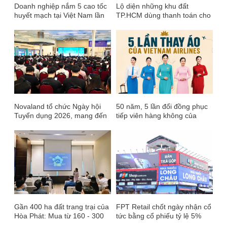
Doanh nghiệp nắm 5 cao tốc
Lộ diện những khu đất
huyết mạch tại Việt Nam lần
TP.HCM dùng thanh toán cho
đầu tiên báo lãi vượt 1.000 tỷ,
cầu Cần Giờ, cầu Phú Mỹ 2
cầm khối tiền hơn 9.500 tỷ
Novaland tổ chức Ngày hội
50 năm, 5 lần đổi đồng phục
Tuyển dụng 2026, mang đến
tiếp viên hàng không của
hơn 1.000 cơ hội gia nhập đội
Vietnam Airlines: Bộ áo dài đỏ
ngũ phát triển các dự án
gắn bó 15 năm nhường chỗ
trọng điểm của Tập đoàn
cho thiết kế vàng - xanh từng
gây tranh luận
Gần 400 ha đất trang trại của
FPT Retail chốt ngày nhận cổ
Hòa Phát: Mua từ 160 - 300
tức bằng cổ phiếu tỷ lệ 5%
triệu, nay có nơi tăng lên 3