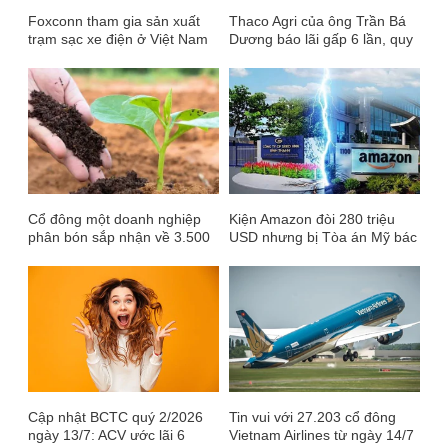
Foxconn tham gia sản xuất
Thaco Agri của ông Trần Bá
trạm sạc xe điện ở Việt Nam
Dương báo lãi gấp 6 lần, quy
mô tài sản vượt 85.000 tỷ
đồng
Cổ đông một doanh nghiệp
Kiện Amazon đòi 280 triệu
phân bón sắp nhận về 3.500
USD nhưng bị Tòa án Mỹ bác
đồng/cp
đơn, Công ty dệt may Việt
Nam tuyên bố tiếp tục kháng
cáo
Cập nhật BCTC quý 2/2026
Tin vui với 27.203 cổ đông
ngày 13/7: ACV ước lãi 6
Vietnam Airlines từ ngày 14/7