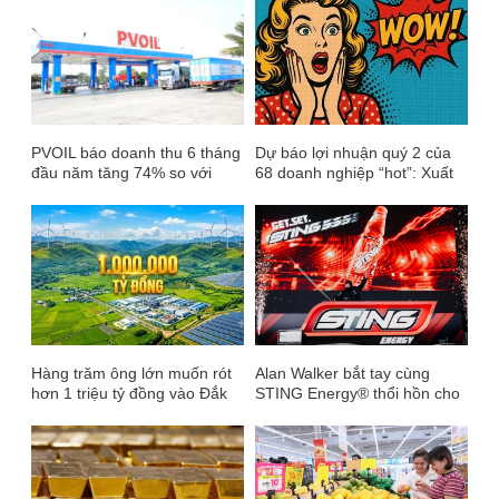
PVOIL báo doanh thu 6 tháng
Dự báo lợi nhuận quý 2 của
đầu năm tăng 74% so với
68 doanh nghiệp “hot”: Xuất
cùng kỳ
hiện cái tên có thể tăng
trưởng 1.400%
Hàng trăm ông lớn muốn rót
Alan Walker bắt tay cùng
hơn 1 triệu tỷ đồng vào Đắk
STING Energy® thổi hồn cho
Lắk: Các công ty của tỷ phú
giai điệu của Giải đua xe
Phạm Nhật Vượng, bầu Hiển
Công thức 1®
và bầu Thiện đã đăng ký
428.000 tỷ