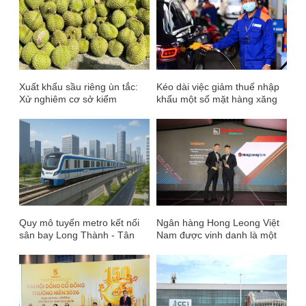
Xuất khẩu sầu riêng ùn tắc:
Kéo dài việc giảm thuế nhập
Xử nghiêm cơ sở kiểm
khẩu một số mặt hàng xăng
nghiệm gây khó khăn, chậm
dầu về 0% đến 30/6
trễ
Quy mô tuyến metro kết nối
Ngân hàng Hong Leong Việt
sân bay Long Thành - Tân
Nam được vinh danh là một
Sơn Nhất sắp khởi công
trong những Ngân hàng SME
có Trải nghiệm Khách hàng
tốt nhất tại Đông Nam Á và
Việt Nam