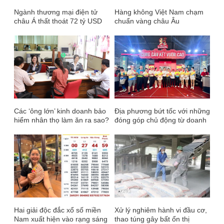
Ngành thương mại điện tử
Hàng không Việt Nam chạm
châu Á thất thoát 72 tỷ USD
chuẩn vàng châu Âu
mỗi năm ở khâu thanh toán
Các ‘ông lớn’ kinh doanh bảo
Địa phương bứt tốc với những
hiểm nhân thọ làm ăn ra sao?
đóng góp chủ động từ doanh
nghiệp
Hai giải độc đắc xổ số miền
Xử lý nghiêm hành vi đầu cơ,
Nam xuất hiện vào rạng sáng
thao túng gây bất ổn thị