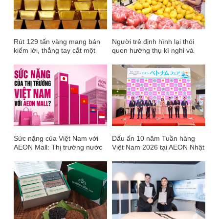
Rút 129 tấn vàng mang bán
Người trẻ định hình lại thói
kiếm lời, thẳng tay cắt một
quen hưởng thụ kì nghỉ và
nửa dự trữ vàng nước ngoài
những cuộc vui
‘bê’ về nước: Các NHTW thế
giới lo lắng điều gì?
Sức nặng của Việt Nam với
Dấu ấn 10 năm Tuần hàng
AEON Mall: Thị trường nước
Việt Nam 2026 tại AEON Nhật
ngoài lớn thứ 2 chỉ sau Trung
Bản
Quốc, kiếm hơn 3.000 tỷ