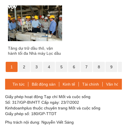
5-4
trường vật liệu xây dựng
Tăng dự trữ dầu thô, vận
hành tối đa Nhà máy Lọc dầu
Dung Quất
1
2
3
4
5
6
7
8
9
1
Tin tức
Bất động sản
Kinh tế
Tài chính
Văn hóa-Gi
Giấy phép hoạt động Tạp chí Mốt và cuộc sống
Số: 317/GP-BVHTT Cấp ngày: 23/7/2002
Kinhdoanhplus thuộc chuyên trang Mốt và cuộc sống
Giấy phép số: 180/GP-TTDT
Phụ trách nội dung: Nguyễn Viết Sáng