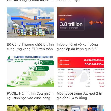
50 triệu USD cổ phiếu, khẳng
định giá đang thấp đáng kể
Bộ Công Thương chốt lộ trình
Infobip nói gì về xu hướng
cung ứng xăng E10 trên toàn
giao tiếp đa kênh qua 3,8
quốc từ 1/6
nghìn tỷ tin nhắn trong 20
năm?
PVOIL: Hành trình đưa nhiên
Một người trúng Jackpot 2 trị
liệu sinh học vào cuộc sống
giá gần 5,4 tỷ đồng