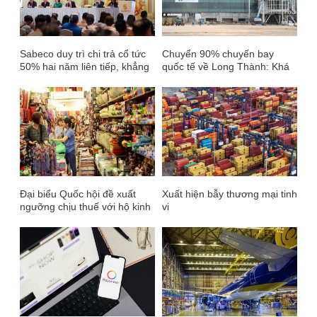
Sabeco duy trì chi trả cổ tức
Chuyển 90% chuyến bay
50% hai năm liên tiếp, khẳng
quốc tế về Long Thành: Khá
định cam kết tạo giá trị dài
tham vọng!
hạn
Đại biểu Quốc hội đề xuất
Xuất hiện bẫy thương mại tinh
ngưỡng chịu thuế với hộ kinh
vi
doanh lên 3 tỷ đồng/năm