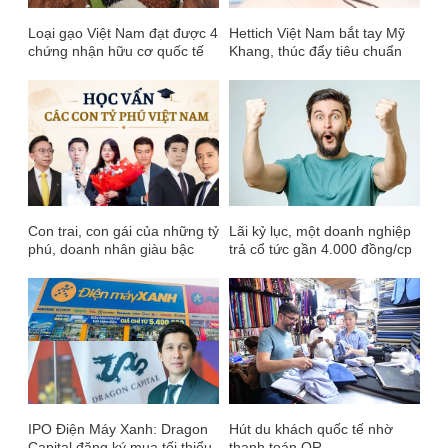
Loại gạo Việt Nam đạt được 4
Hettich Việt Nam bắt tay Mỹ
chứng nhận hữu cơ quốc tế
Khang, thúc đẩy tiêu chuẩn
uy tín
phụ kiện nội thất Đức trong
phân khúc căn hộ cao cấp
Con trai, con gái của những tỷ
Lãi kỷ lục, một doanh nghiệp
phú, doanh nhân giàu bậc
trả cổ tức gần 4.000 đồng/cp
nhất Việt Nam học trường
ngay trong tháng 6
nào?
IPO Điện Máy Xanh: Dragon
Hút du khách quốc tế nhờ
Capital đăng ký mua tối thiểu
thanh toán QR