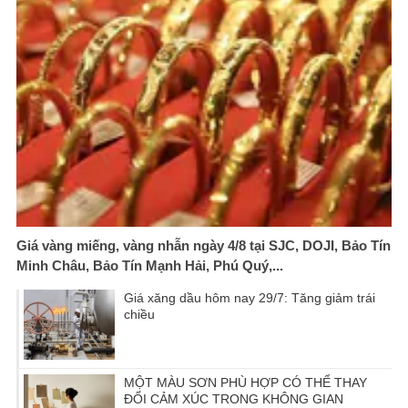
Giá vàng miếng, vàng nhẫn ngày 4/8 tại SJC, DOJI, Bảo Tín
Minh Châu, Bảo Tín Mạnh Hải, Phú Quý,...
Giá xăng dầu hôm nay 29/7: Tăng giảm trái
chiều
MỘT MÀU SƠN PHÙ HỢP CÓ THỂ THAY
ĐỔI CẢM XÚC TRONG KHÔNG GIAN