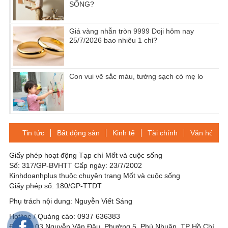
SỐNG?
Giá vàng nhẫn tròn 9999 Doji hôm nay
25/7/2026 bao nhiêu 1 chỉ?
Con vui vẽ sắc màu, tường sạch có mẹ lo
Tin tức
Bất động sản
Kinh tế
Tài chính
Văn hóa-Gi
Giấy phép hoạt động Tạp chí Mốt và cuộc sống
Số: 317/GP-BVHTT Cấp ngày: 23/7/2002
Kinhdoanhplus thuộc chuyên trang Mốt và cuộc sống
Giấy phép số: 180/GP-TTDT
Phụ trách nội dung: Nguyễn Viết Sáng
Hotline / Quảng cáo: 0937 636383
Địa chỉ: 03 Nguyễn Văn Đậu, Phường 5, Phú Nhuận, TP Hồ Chí