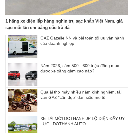
1 hãng xe điện lắp hàng nghìn trụ sạc khắp Việt Nam, giá
sạc mỗi lần chỉ bằng cốc trà đá
GAZ Gazelle NN và bài toán tối ưu vận hành
của doanh nghiệp
Năm 2026, cầm 500 - 600 triệu đồng mua
được xe xăng gầm cao nào?
Qua ải thợ máy nhiều năm kinh nghiệm, tải
van GAZ “cân đẹp” dàn siêu mô tô
XE TẢI MỚI DOTHANH JP LỘ DIỆN ĐẦY UY
LỰC | DOTHANH AUTO