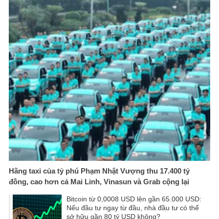
Hãng taxi của tỷ phú Phạm Nhật Vượng thu 17.400 tỷ
đồng, cao hơn cả Mai Linh, Vinasun và Grab cộng lại
Bitcoin từ 0,0008 USD lên gần 65.000 USD:
Nếu đầu tư ngay từ đầu, nhà đầu tư có thể
sở hữu gần 80 tỷ USD không?