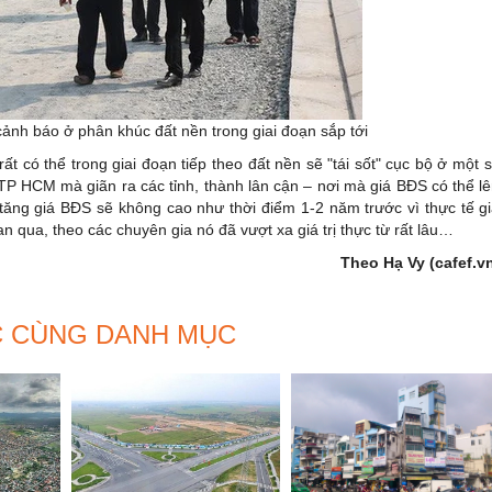
cảnh báo ở phân khúc đất nền trong giai đoạn sắp tới
t có thể trong giai đoạn tiếp theo đất nền sẽ "tái sốt" cục bộ ở một 
TP HCM mà giãn ra các tỉnh, thành lân cận – nơi mà giá BĐS có thể l
 tăng giá BĐS sẽ không cao như thời điểm 1-2 năm trước vì thực tế g
qua, theo các chuyên gia nó đã vượt xa giá trị thực từ rất lâu…
Theo Hạ Vy (cafef.v
C CÙNG DANH MỤC