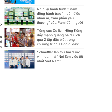
Nhìn lại hành trình 2 năm
đồng hành trao “muôn điều
nhân ái, trăm phần yêu
thương” của Fami đến người
 ở
dân Miền Tây
Tổng cục Du lịch Hồng Kông
đẩy mạnh quảng bá du lịch
ủa
qua 2 tập đặc biệt trong
tỉ
chương trình ‘Đi đó đi đây’
ến
Schaeffler lần thứ hai được
vinh danh là “Nơi làm việc tốt
nhất Việt Nam”