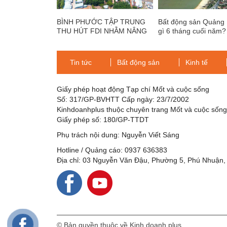
BÌNH PHƯỚC TẬP TRUNG
Bất động sản Quảng 
THU HÚT FDI NHẰM NÂNG
gì 6 tháng cuối năm?
CAO LỢI THẾ CẠNH TRANH
CỦA TỈNH
Tin tức
Bất động sản
Kinh tế
Giấy phép hoạt động Tạp chí Mốt và cuộc sống
Số: 317/GP-BVHTT Cấp ngày: 23/7/2002
Kinhdoanhplus thuộc chuyên trang Mốt và cuộc sốn
Giấy phép số: 180/GP-TTDT
Phụ trách nội dung: Nguyễn Viết Sáng
Hotline / Quảng cáo: 0937 636383
Địa chỉ: 03 Nguyễn Văn Đậu, Phường 5, Phú Nhuận,
© Bản quyền thuộc về Kinh doanh plus.