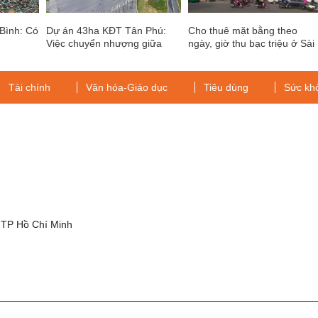
Bình: Có
Dự án 43ha KĐT Tân Phú:
Cho thuê mặt bằng theo
Việc chuyển nhượng giữa
ngày, giờ thu bạc triệu ở Sài
Công ty Âu Lạc và Kim Oanh
Gòn
Group có “ngay tình”?
Tài chính
Văn hóa-Giáo dục
Tiêu dùng
Sức kh
g
 TP Hồ Chí Minh