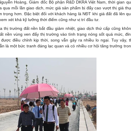
g Nguyễn Hoàng, Giám đốc Bộ phận R&D DKRA Việt Nam, thời gian q
a qua mỗi lần giao dịch, mức giá sản phẩm bị đẩy cao vượt thị giá th
trọng hơn. Đặc biệt đối với khách hàng là NĐT khi giá đất đã lên q
em xét khá kỹ lưỡng thời điểm cũng như vị trí đầu tư.
 thị trường đất nền bắt đầu giảm nhiệt, giao dịch thứ cấp cũng khô
t nền vùng ven đẩy thị trường vào tình trạng nóng sốt quá mức, đỉ
ợc điều chỉnh kịp thời, song vẫn gây ra nhiều lo ngại. Tuy vậy, t
ẫn là một bức tranh đáng lạc quan và có nhiều cơ hội tăng trưởng tro