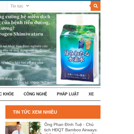
C KHỎE
CÔNG NGHỆ
PHÁP LUẬT
XE
TIN TỨC XEM NHIỀU
Ông Phan Đình Tuệ - Chủ
tịch HĐQT Bamboo Airways: