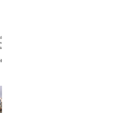
số
ên
iá
n)