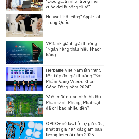
“Điều giá trị nhất trong mỗi
cuộc đời là sống tử tế”
Huawei “hất cẳng” Apple tại
Trung Quốc
VPBank giành giải thưởng
“Ngân hàng thấu hiểu khách
hàng”
Herbalife Việt Nam lần thứ 9
liên tiếp đạt giải thưởng “Sản
Phẩm Vàng Vì Sức Khỏe
Cộng Đồng năm 2024”
‘Vuột mất’ dự án nhà thi đấu
Phan Đình Phùng, Phát Đạt
đã chi bao nhiêu tiền?
OPEC+ nỗ lực hỗ trợ giá dầu,
nhất trí gia hạn cắt giảm sản
lượng tới cuối năm 2025