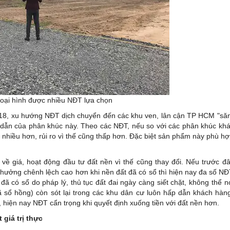
 loại hình được nhiều NĐT lựa chọn
2018, xu hướng NĐT dịch chuyển đến các khu ven, lân cận TP HCM "să
 dẫn của phân khúc này. Theo các NĐT, nếu so với các phân khúc kh
m" nhiều hơn, rủi ro vì thế cũng thấp hơn. Đặc biệt sản phẩm này phù h
g về giá, hoạt động đầu tư đất nền vì thế cũng thay đổi. Nếu trước đ
hưởng chênh lệch cao hơn khi nền đất đã có sổ thì hiện nay đa số N
 đã có sổ do pháp lý, thủ tục đất đai ngày càng siết chặt, không thể n
ã sổ hồng) còn sót lại trong các khu dân cư luôn hấp dẫn khách hàn
 hiện nay NĐT cẩn trọng khi quyết định xuống tiền với đất nền hơn.
 giá trị thực