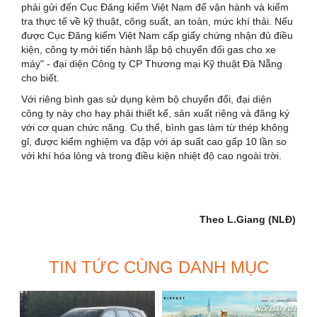
phải gửi đến Cục Đăng kiểm Việt Nam để vận hành và kiểm
tra thực tế về kỹ thuật, công suất, an toàn, mức khí thải. Nếu
được Cục Đăng kiểm Việt Nam cấp giấy chứng nhận đủ điều
kiện, công ty mới tiến hành lắp bộ chuyển đổi gas cho xe
máy" - đại diện Công ty CP Thương mại Kỹ thuật Đà Nẵng
cho biết.
Với riêng bình gas sử dụng kèm bộ chuyển đổi, đại diện
công ty này cho hay phải thiết kế, sản xuất riêng và đăng ký
với cơ quan chức năng. Cụ thể, bình gas làm từ thép không
gỉ, được kiểm nghiệm va đập với áp suất cao gấp 10 lần so
với khí hóa lỏng và trong điều kiện nhiệt độ cao ngoài trời.
Theo L.Giang (NLĐ)
TIN TỨC CÙNG DANH MỤC