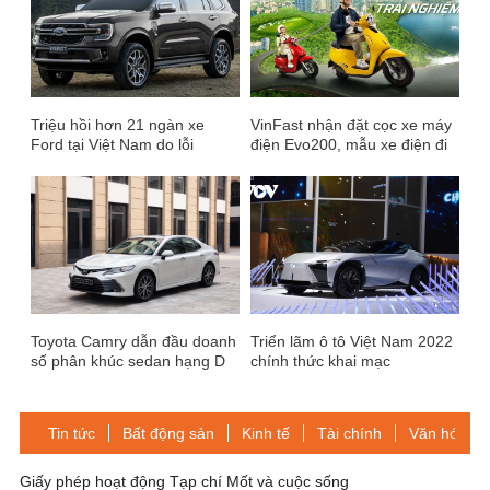
Triệu hồi hơn 21 ngàn xe
VinFast nhận đặt cọc xe máy
Ford tại Việt Nam do lỗi
điện Evo200, mẫu xe điện đi
camera lùi
được 205km/lần sạc
Toyota Camry dẫn đầu doanh
Triển lãm ô tô Việt Nam 2022
số phân khúc sedan hạng D
chính thức khai mạc
nửa đầu năm 2022
Tin tức
Bất động sản
Kinh tế
Tài chính
Văn hóa-Gi
Giấy phép hoạt động Tạp chí Mốt và cuộc sống