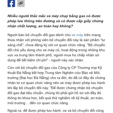
Nhiều người thắc mắc xe máy chạy bằng gas có được
phép lưu thông trên đường và có được cấp giấy chứng
nhận chất lượng, an toàn hay không?
Người bán bộ chuyển đổi gas dành cho
xe máy
trên mạng
thừa nhận với phóng viên bộ chuyển đổi này là sản phẩm "tự
sáng chế", chưa đăng ký với cơ quan chức năng. "Bộ chuyển
đổi chủ yếu dùng cho xe máy cũ, hoạt động trong những khu
vực xa trung tâm thành phố, người mua họ chấp nhận sử
dụng để tiết kiệm chi phí" - người này xác nhận.
Còn với bộ chuyển đổi gas của Công ty CP Thương mại Kỹ
thuật Đà Nẵng kết hợp Trung tâm Nghiên cứu Bảo vệ Môi
trường (Đại học Đà Nẵng) cho ra đời, do đã có đầy đủ chứng
nhận từ cơ quan chức năng nên xe máy được phép lưu hành
khi lắp bộ chuyển đổi này. "Để được chứng nhận bộ chuyển
đổi gas đạt tiêu chuẩn, chúng tôi phải gửi hồ sơ với đầy đủ
thông tin khoa học, kết quả thử nghiệm về kỹ thuật, an toàn,
môi trường… đến cơ quan chức năng.
Ngoài ra, để được phép lưu hành, xe và bộ chuyển đổi cũng