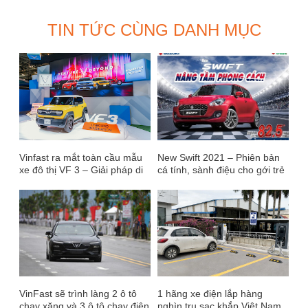
TIN TỨC CÙNG DANH MỤC
Vinfast ra mắt toàn cầu mẫu
New Swift 2021 – Phiên bản
xe đô thị VF 3 – Giải pháp di
cá tính, sành điệu cho gới trẻ
chuyển xanh cho tất cả mọi
năng động
người
VinFast sẽ trình làng 2 ô tô
1 hãng xe điện lắp hàng
chạy xăng và 3 ô tô chạy điện
nghìn trụ sạc khắp Việt Nam,