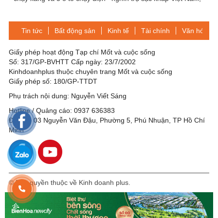
từ năm 2022, mục tiêu 30%
giá sạc mỗi lần chỉ bằng cốc
thị phần xe hơi Việt Nam
trà đá
Tin tức
Bất động sản
Kinh tế
Tài chính
Văn hóa-Gi
Giấy phép hoạt động Tạp chí Mốt và cuộc sống
Số: 317/GP-BVHTT Cấp ngày: 23/7/2002
Kinhdoanhplus thuộc chuyên trang Mốt và cuộc sống
Giấy phép số: 180/GP-TTDT
Phụ trách nội dung: Nguyễn Viết Sáng
Hotline / Quảng cáo: 0937 636383
Địa chỉ: 03 Nguyễn Văn Đậu, Phường 5, Phú Nhuận, TP Hồ Chí
Minh
© Bản quyền thuộc về Kinh doanh plus.