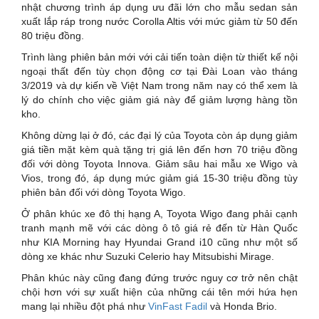
nhật chương trình áp dụng ưu đãi lớn cho mẫu sedan sản
xuất lắp ráp trong nước Corolla Altis với mức giảm từ 50 đến
80 triệu đồng.
Trình làng phiên bản mới với cải tiến toàn diện từ thiết kế nội
ngoại thất đến tùy chọn động cơ tại Đài Loan vào tháng
3/2019 và dự kiến về Việt Nam trong năm nay có thể xem là
lý do chính cho việc giảm giá này để giảm lượng hàng tồn
kho.
Không dừng lại ở đó, các đại lý của Toyota còn áp dụng giảm
giá tiền mặt kèm quà tặng trị giá lên đến hơn 70 triệu đồng
đối với dòng Toyota Innova. Giảm sâu hai mẫu xe Wigo và
Vios, trong đó, áp dụng mức giảm giá 15-30 triệu đồng tùy
phiên bản đối với dòng Toyota Wigo.
Ở phân khúc xe đô thị hạng A, Toyota Wigo đang phải cạnh
tranh mạnh mẽ với các dòng ô tô giá rẻ đến từ Hàn Quốc
như KIA Morning hay Hyundai Grand i10 cũng như một số
dòng xe khác như Suzuki Celerio hay Mitsubishi Mirage.
Phân khúc này cũng đang đứng trước nguy cơ trở nên chật
chội hơn với sự xuất hiện của những cái tên mới hứa hẹn
mang lại nhiều đột phá như
VinFast Fadil
và Honda Brio.