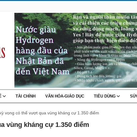
TẾ
TÀI CHÍNH
VĂN HÓA-GIÁO DỤC
TIÊU DÙNG
SỨ
kỳ vọng có thể vượt qua vùng kháng cự 1.350 điểm
ua vùng kháng cự 1.350 điểm