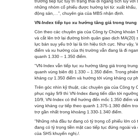
trường tiếp tục tuy trì trạng thái đi ngang tích lũy 
những nhóm cổ phiếu được hưởng lợi từ: xuất khẩu, l
động sản,…”, chuyên gia của MBS nhận định.
VN-Index tiếp tục xu hướng tăng giá trong trung
Còn theo các chuyên gia của Công ty Chứng khoán Tâ
và cắt lên trở lại đường bình quân giao dịch MA(20
lực bán suy yếu trở lại là tín hiệu tích cực. Như vậ
điểm và xu hướng của thị trường vẫn đang là đi nga
quanh 1.330 – 1.350 điểm.
“VN-Index vẫn tiếp tục xu hướng tăng giá trong tru
quanh vùng biên độ 1.330 – 1.350 điểm. Trong phiên 
kháng cự 1.350 điểm và hướng tới vùng kháng cự ph
Trên góc nhìn kỹ thuật, các chuyên gia của Công ty
phục ngày 9/9 thì VN-Index đang tiến dần tới ngưỡn
10/9, VN-Index có thể hướng đến mốc 1.350 điểm và
vùng kháng cự tiếp theo quanh 1.375-1.380 điểm trong
trợ gần nhất trong khoảng 1.330-1.340 điểm.
“Những nhà đầu tư đang có tỷ trọng cổ phiếu lớn có t
đang có tỷ trọng tiền mặt cao tiếp tục đứng ngoài và 
của SHS khuyến nghị./.