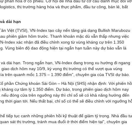
với sự phân hóa ở cổ phiếu. Cơ hội để nhà đầu tư cơ cấu danh mục đối vớ
ogistics, thị trường hàng hóa và thực phẩm, đầu tư công, bán lẻ, bất
 và dài hạn
n Việt (TVSI), VN-Index tạo cây nến tăng giá dạng Bullish Marubozu
) sau phiên giảm hôm trước. Thanh khoản mặc dù vẫn thấp nhưng việc
y, VN-Index xác nhận đã điều chỉnh xong từ vùng kháng cự trên 1.350
ng. Vùng biên độ dao động hiện tại ngắn hạn tuần này dự báo vẫn là
ng và dài hạn. Trong ngắn hạn, VN-Index đang trong xu hướng đi ngang
giao dịch hôm nay 10/9, kỳ vọng thị trường có thể vượt qua vùng
ía trên quanh mốc 1.375 – 1.390 điểm”, chuyên gia của TVSI dự báo.
 Cổ phần Chứng khoán Sài Gòn – Hà Nội (SHS) nhận định: Với phiên hồ
g kháng cự tâm lý 1.350 điểm. Dự báo, trong phiên giao dịch hôm nay
 nếu đóng cửa trên ngưỡng này thì chỉ số sẽ có khả năng hướng đến
 thời gian tới. Nếu thất bại, chỉ số có thể sẽ điều chỉnh với ngưỡng h
hể tiếp tục canh những phiên hồi kỹ thuật để giảm tỷ trọng. Nhà đầu t
quan sát thị trường, tránh mua đuổi ở thời điểm hiện tại”, chuyên gia