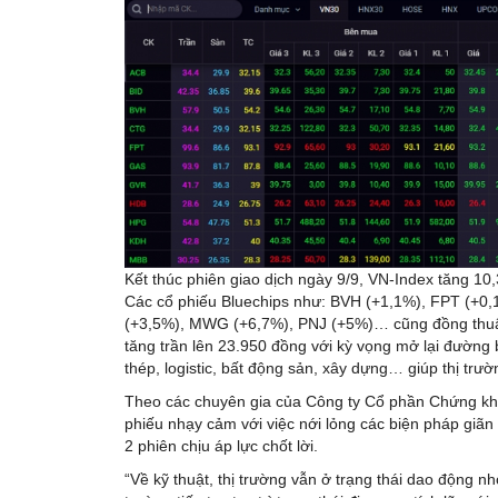
Kết thúc phiên giao dịch ngày 9/9, VN-Index tăng 10
Các cổ phiếu Bluechips như: BVH (+1,1%), FPT (+0
(+3,5%), MWG (+6,7%), PNJ (+5%)… cũng đồng thuận
tăng trần lên 23.950 đồng với kỳ vọng mở lại đường 
thép, logistic, bất động sản, xây dựng… giúp thị trư
Theo các chuyên gia của Công ty Cổ phần Chứng kho
phiếu nhạy cảm với việc nới lỏng các biện pháp giãn
2 phiên chịu áp lực chốt lời.
“Về kỹ thuật, thị trường vẫn ở trạng thái dao động nh