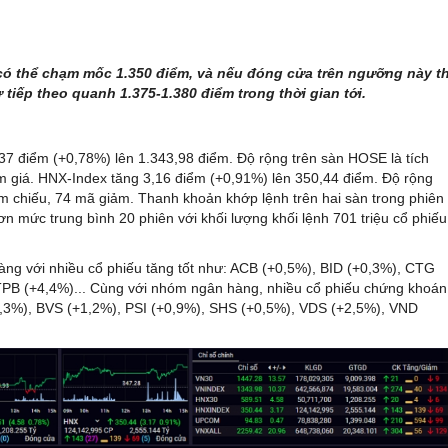
 có thể chạm mốc 1.350 điểm, và nếu đóng cửa trên ngưỡng này th
iếp theo quanh 1.375-1.380 điểm trong thời gian tới.
,37 điểm (+0,78%) lên 1.343,98 điểm. Độ rộng trên sàn HOSE là tích
m giá. HNX-Index tăng 3,16 điểm (+0,91%) lên 350,44 điểm. Độ rộng
am chiếu, 74 mã giảm. Thanh khoản khớp lệnh trên hai sàn trong phiên
hơn mức trung bình 20 phiên với khối lượng khối lệnh 701 triệu cổ phiếu
àng với nhiều cổ phiếu tăng tốt như: ACB (+0,5%), BID (+0,3%), CTG
TPB (+4,4%)... Cùng với nhóm ngân hàng, nhiều cổ phiếu chứng khoán
0,3%), BVS (+1,2%), PSI (+0,9%), SHS (+0,5%), VDS (+2,5%), VND