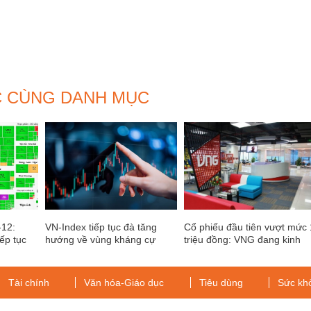
C CÙNG DANH MỤC
-12:
VN-Index tiếp tục đà tăng
Cổ phiếu đầu tiên vượt mức 
ếp tục
hướng về vùng kháng cự
triệu đồng: VNG đang kinh
1.115 – 1.125 điểm
doanh thế nào?
Tài chính
Văn hóa-Giáo dục
Tiêu dùng
Sức kh