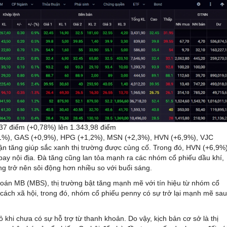
,37 điểm (+0,78%) lên 1.343,98 điểm
,1%), GAS (+0,9%), HPG (+1,2%), MSN (+2,3%), HVN (+6,9%), VJC
 tăng giúp sắc xanh thị trường được củng cố. Trong đó, HVN (+6,9%
bay nội địa. Đà tăng cũng lan tỏa mạnh ra các nhóm cổ phiếu dầu khí,
ờng trở nên sôi động hơn nhiều so với buổi sáng.
án MB (MBS), thị trường bật tăng mạnh mẽ với tín hiệu từ nhóm cổ
 cách xã hội, trong đó, nhóm cổ phiếu penny có sự trở lại mạnh mẽ sau
ỏ khi chưa có sự hỗ trợ từ thanh khoản. Do vậy, kịch bản cơ sở là thị