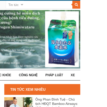
C KHỎE
CÔNG NGHỆ
PHÁP LUẬT
XE
TIN TỨC XEM NHIỀU
Ông Phan Đình Tuệ - Chủ
tịch HĐQT Bamboo Airways: