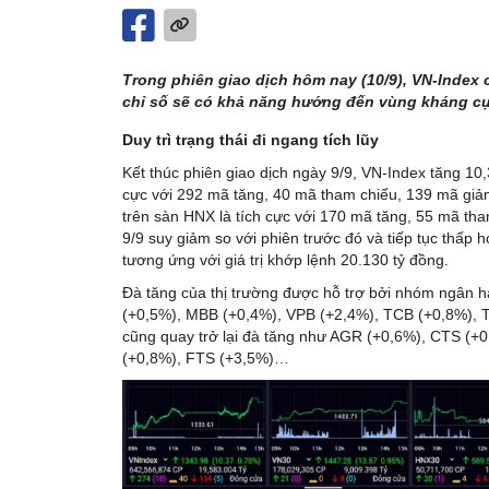
Trong phiên giao dịch hôm nay (10/9), VN-Index
chỉ số sẽ có khả năng hướng đến vùng kháng cự t
Duy trì trạng thái đi ngang tích lũy
Kết thúc phiên giao dịch ngày 9/9, VN-Index tăng 10
cực với 292 mã tăng, 40 mã tham chiếu, 139 mã giả
trên sàn HNX là tích cực với 170 mã tăng, 55 mã th
9/9 suy giảm so với phiên trước đó và tiếp tục thấp 
tương ứng với giá trị khớp lệnh 20.130 tỷ đồng.
Đà tăng của thị trường được hỗ trợ bởi nhóm ngân h
(+0,5%), MBB (+0,4%), VPB (+2,4%), TCB (+0,8%), 
cũng quay trở lại đà tăng như AGR (+0,6%), CTS (+
(+0,8%), FTS (+3,5%)…