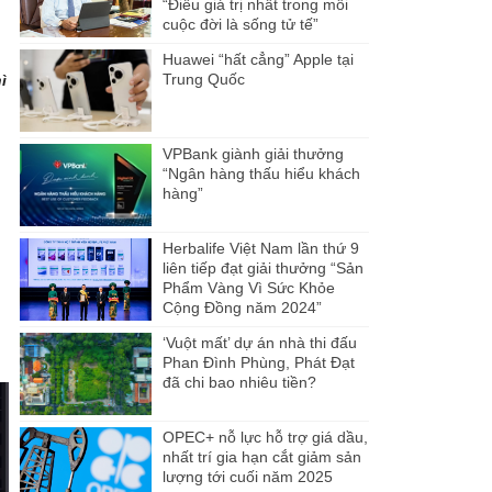
“Điều giá trị nhất trong mỗi
cuộc đời là sống tử tế”
Huawei “hất cẳng” Apple tại
Trung Quốc
ì
VPBank giành giải thưởng
“Ngân hàng thấu hiểu khách
hàng”
Herbalife Việt Nam lần thứ 9
liên tiếp đạt giải thưởng “Sản
Phẩm Vàng Vì Sức Khỏe
Cộng Đồng năm 2024”
‘Vuột mất’ dự án nhà thi đấu
Phan Đình Phùng, Phát Đạt
đã chi bao nhiêu tiền?
OPEC+ nỗ lực hỗ trợ giá dầu,
nhất trí gia hạn cắt giảm sản
lượng tới cuối năm 2025