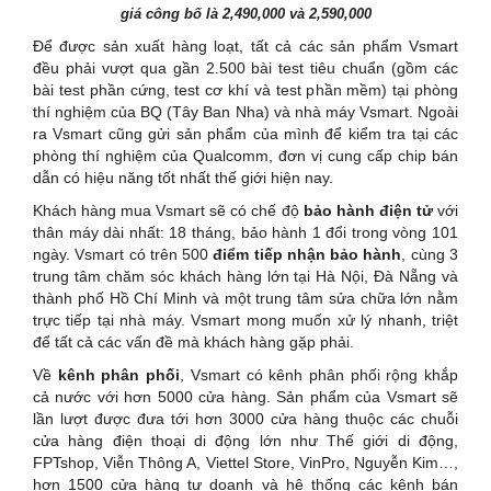
giá công bố là 2,490,000 và 2,590,000
Để được sản xuất hàng loạt, tất cả các sản phẩm Vsmart
đều phải vượt qua gần 2.500 bài test tiêu chuẩn (gồm các
bài test phần cứng, test cơ khí và test phần mềm) tại phòng
thí nghiệm của BQ (Tây Ban Nha) và nhà máy Vsmart. Ngoài
ra Vsmart cũng gửi sản phẩm của mình để kiểm tra tại các
phòng thí nghiệm của Qualcomm, đơn vị cung cấp chip bán
dẫn có hiệu năng tốt nhất thế giới hiện nay.
Khách hàng mua Vsmart sẽ có chế độ
bảo hành điện tử
với
thân máy dài nhất: 18 tháng, bảo hành 1 đổi trong vòng 101
ngày. Vsmart có trên 500
điểm tiếp nhận bảo hành
, cùng 3
trung tâm chăm sóc khách hàng lớn tại Hà Nội, Đà Nẵng và
thành phố Hồ Chí Minh và một trung tâm sửa chữa lớn nằm
trực tiếp tại nhà máy. Vsmart mong muốn xử lý nhanh, triệt
để tất cả các vấn đề mà khách hàng gặp phải.
Về
kênh phân phối
, Vsmart có kênh phân phối rộng khắp
cả nước với hơn 5000 cửa hàng. Sản phẩm của Vsmart sẽ
lần lượt được đưa tới hơn 3000 cửa hàng thuộc các chuỗi
cửa hàng điện thoại di động lớn như Thế giới di động,
FPTshop, Viễn Thông A, Viettel Store, VinPro, Nguyễn Kim…,
hơn 1500 cửa hàng tự doanh và hệ thống các kênh bán