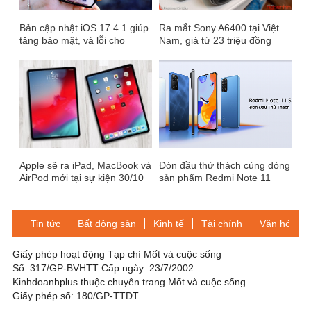
Bản cập nhật iOS 17.4.1 giúp
Ra mắt Sony A6400 tại Việt
tăng bảo mật, vá lỗi cho
Nam, giá từ 23 triệu đồng
iPhone
Apple sẽ ra iPad, MacBook và
Đón đầu thử thách cùng dòng
AirPod mới tại sự kiện 30/10
sản phẩm Redmi Note 11
Series hoàn toàn mới
Tin tức
Bất động sản
Kinh tế
Tài chính
Văn hóa-Gi
Giấy phép hoạt động Tạp chí Mốt và cuộc sống
Số: 317/GP-BVHTT Cấp ngày: 23/7/2002
Kinhdoanhplus thuộc chuyên trang Mốt và cuộc sống
Giấy phép số: 180/GP-TTDT