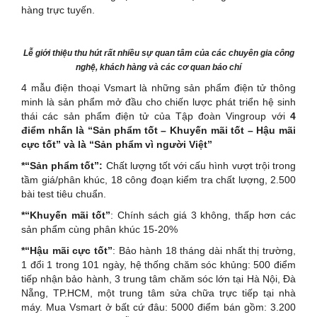
hàng trực tuyến.
Lễ giới thiệu thu hút rất nhiều sự quan tâm của các chuyên gia công
nghệ, khách hàng và các cơ quan báo chí
4 mẫu điện thoại Vsmart là những sản phẩm điện tử thông
minh là sản phẩm mở đầu cho chiến lược phát triển hệ sinh
thái các sản phẩm điện tử của Tập đoàn Vingroup với
4
điểm nhấn là “Sản phẩm tốt – Khuyến mãi tốt – Hậu mãi
cực tốt” và là “Sản phẩm vì người Việt”
*“Sản phẩm tốt”:
Chất lượng tốt với cấu hình vượt trội trong
tầm giá/phân khúc, 18 công đoạn kiểm tra chất lượng, 2.500
bài test tiêu chuẩn.
*“Khuyến mãi tốt”
: Chính sách giá 3 không, thấp hơn các
sản phẩm cùng phân khúc 15-20%
*“Hậu mãi cực tốt”
: Bảo hành 18 tháng dài nhất thị trường,
1 đổi 1 trong 101 ngày, hệ thống chăm sóc khủng: 500 điểm
tiếp nhận bảo hành, 3 trung tâm chăm sóc lớn tại Hà Nội, Đà
Nẵng, TP.HCM, một trung tâm sửa chữa trực tiếp tại nhà
máy. Mua Vsmart ở bất cứ đâu: 5000 điểm bán gồm: 3.200