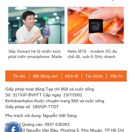
Nam
Sếp Vsmart hé lộ chiến lược
Helio M70 - modem 5G đa
phát triển smartphone 'Made
chế độ, sub-6 GHz nhanh
in Vietnam' 100%
nhất trong các thử nghiệm 5G
trực tiếp từ trước đến nay, tốc
độ truyền dữ liệu 4.2Gb/giây
Tin tức
Bất động sản
Kinh tế
Tài chính
Văn hóa-Gi
Giấy phép hoạt động Tạp chí Mốt và cuộc sống
Số: 317/GP-BVHTT Cấp ngày: 23/7/2002
Kinhdoanhplus thuộc chuyên trang Mốt và cuộc sống
Giấy phép số: 180/GP-TTDT
Phụ trách nội dung: Nguyễn Viết Sáng
Hotline / Quảng cáo: 0937 636383
Địa chỉ: 03 Nguyễn Văn Đậu, Phường 5, Phú Nhuận, TP Hồ Chí