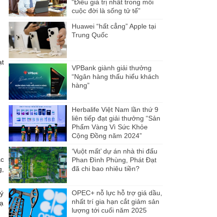
“Điều giá trị nhất trong mỗi
cuộc đời là sống tử tế”
Huawei “hất cẳng” Apple tại
Trung Quốc
ạt
VPBank giành giải thưởng
“Ngân hàng thấu hiểu khách
hàng”
Herbalife Việt Nam lần thứ 9
liên tiếp đạt giải thưởng “Sản
Phẩm Vàng Vì Sức Khỏe
Cộng Đồng năm 2024”
‘Vuột mất’ dự án nhà thi đấu
ác
Phan Đình Phùng, Phát Đạt
đã chi bao nhiêu tiền?
g,
OPEC+ nỗ lực hỗ trợ giá dầu,
lý
nhất trí gia hạn cắt giảm sản
Hạ
lượng tới cuối năm 2025