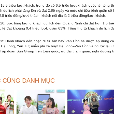
5 triệu lượt khách, trong đó có 6,5 triệu lượt khách quốc tế; tổng t
h du lịch phải tăng lên và đạt 2,85 ngày và mức chi tiêu bình quân sẽ 
2,8 triệu đồng/lượt khách; khách nội địa là 2 triệu đồng/lượt khách.
20, ước tổng lượng khách du lịch đến Quảng Ninh chỉ đạt hơn 1,5 tri
 tế đạt khoảng 0,4 triệu lượt, giảm 63%. Tổng thu từ khách du lịch đ
tin: Hành khách đến hoặc đi từ sân bay Vân Đồn sẽ được áp dụng c
h Hạ Long, Yên Tử; miễn phí xe buýt Hạ Long–Vân Đồn và ngược lại; 
Tập đoàn Sun Group trên toàn quốc, ưu đãi tham quan, nghỉ dưỡng t
C CÙNG DANH MỤC