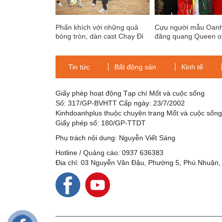
Phấn khích với những quả
Cựu người mẫu Oan
bóng tròn, dàn cast Chạy Đi
đăng quang Queen o
Chờ Chi đều là cầu thủ “xịn”?
World 2019
Tin tức
Bất động sản
Kinh tế
Giấy phép hoạt động Tạp chí Mốt và cuộc sống
Số: 317/GP-BVHTT Cấp ngày: 23/7/2002
Kinhdoanhplus thuộc chuyên trang Mốt và cuộc sốn
Giấy phép số: 180/GP-TTDT
Phụ trách nội dung: Nguyễn Viết Sáng
Hotline / Quảng cáo: 0937 636383
Địa chỉ: 03 Nguyễn Văn Đậu, Phường 5, Phú Nhuận,