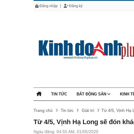
Đăng nhập
Đăng ký
TIN TỨC
BẤT ĐỘNG SẢN
KINH 
Trang chủ
Tin tức
Giải trí
Từ 4/5, Vịnh Hạ 
Từ 4/5, Vịnh Hạ Long sẽ đón khá
Ngày đăng: 04:55 AM, 01/05/2020