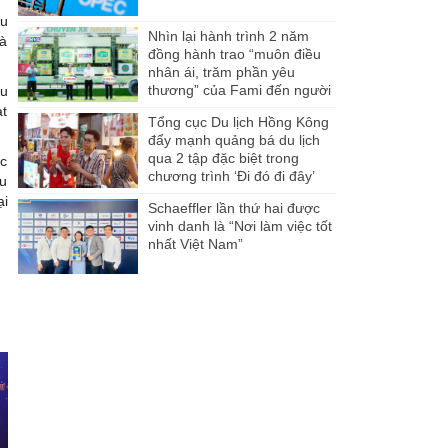
hu
Nhìn lại hành trình 2 năm
là
đồng hành trao “muôn điều
nhân ái, trăm phần yêu
thương” của Fami đến người
ệu
dân Miền Tây
ạt
Tổng cục Du lịch Hồng Kông
đẩy mạnh quảng bá du lịch
qua 2 tập đặc biệt trong
ác
chương trình ‘Đi đó đi đây’
ưu
ại
Schaeffler lần thứ hai được
vinh danh là “Nơi làm việc tốt
nhất Việt Nam”