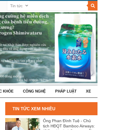
C KHỎE
CÔNG NGHỆ
PHÁP LUẬT
XE
TIN TỨC XEM NHIỀU
Ông Phan Đình Tuệ - Chủ
tịch HĐQT Bamboo Airways: