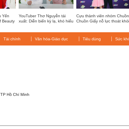
h Yến
YouTuber Thơ Nguyễn tái
Cựu thành viên nhóm Chuồ
f Beauty
xuất: Diễn biến kỳ lạ, khó hiểu
Chuồn Giấy nỗ lực thoát khỏ
cái bóng của nhóm
Tài chính
Văn hóa-Giáo dục
Tiêu dùng
Sức kh
g
 TP Hồ Chí Minh