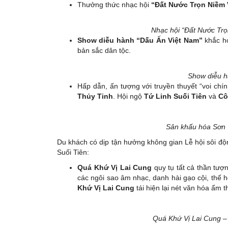
Thưởng thức nhạc hội
“Đất Nước Trọn Niềm 
Nhạc hội “Đất Nước Trọn
Show diễu hành “Dấu Ấn Việt Nam”
khắc họ
bản sắc dân tộc.
Show diễu h
Hấp dẫn, ấn tượng với truyền thuyết “voi ch
Thủy Tinh
. Hội ngộ
Tứ Linh Suối Tiên
và
Cô
Sân khấu hóa Sơn 
Du khách có dịp tận hưởng không gian Lễ hội sôi độn
Suối Tiên:
Quá Khứ Vị Lai Cung
quy tụ tất cả thần tượn
các ngôi sao âm nhạc, danh hài gạo cội, thế h
Khứ Vị Lai Cung
tái hiện lại nét văn hóa ẩm 
Quá Khứ Vị Lai Cung – 