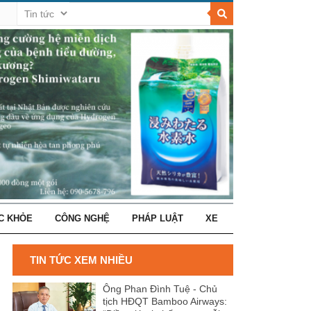
C KHỎE
CÔNG NGHỆ
PHÁP LUẬT
XE
TIN TỨC XEM NHIỀU
Ông Phan Đình Tuệ - Chủ
tịch HĐQT Bamboo Airways: