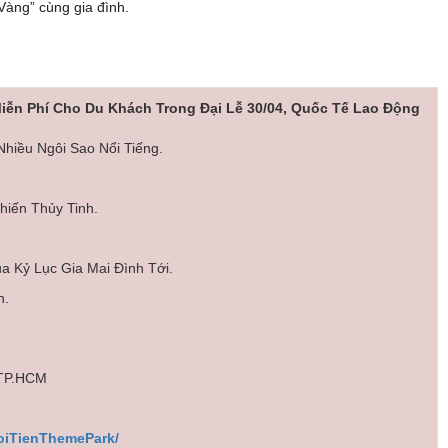
Vàng” cùng gia đình.
iễn Phí Cho Du Khách Trong Đại Lễ 30/04, Quốc Tế Lao Động
Nhiều Ngôi Sao Nổi Tiếng.
hiến Thủy Tinh.
 Kỷ Lục Gia Mai Đình Tới.
n.
 TP.HCM
oiTienThemePark/