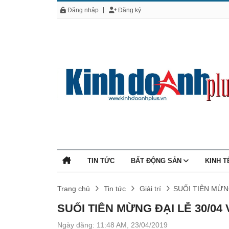
Đăng nhập
Đăng ký
TIN TỨC
BẤT ĐỘNG SẢN
KINH 
Trang chủ
Tin tức
Giải trí
SUỐI TIÊN MỪN
SUỐI TIÊN MỪNG ĐẠI LỄ 30/04
Ngày đăng: 11:48 AM, 23/04/2019