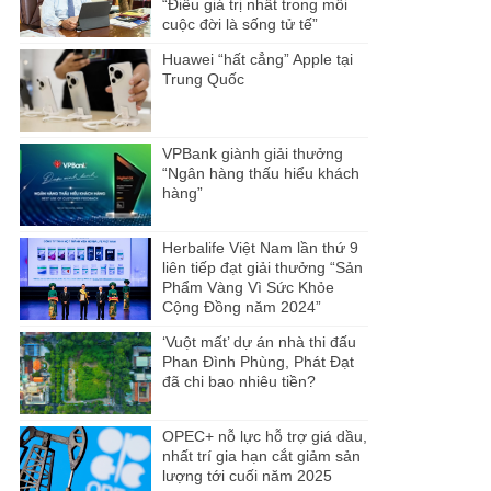
“Điều giá trị nhất trong mỗi
cuộc đời là sống tử tế”
Huawei “hất cẳng” Apple tại
Trung Quốc
VPBank giành giải thưởng
“Ngân hàng thấu hiểu khách
hàng”
Herbalife Việt Nam lần thứ 9
liên tiếp đạt giải thưởng “Sản
Phẩm Vàng Vì Sức Khỏe
Cộng Đồng năm 2024”
‘Vuột mất’ dự án nhà thi đấu
Phan Đình Phùng, Phát Đạt
đã chi bao nhiêu tiền?
OPEC+ nỗ lực hỗ trợ giá dầu,
nhất trí gia hạn cắt giảm sản
lượng tới cuối năm 2025