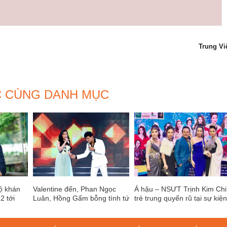
Trung Vi
C CÙNG DANH MỤC
ộ khán
Valentine đến, Phan Ngọc
Á hậu – NSƯT Trịnh Kim Chi
2 tới
Luân, Hồng Gấm bỗng tình tứ
trẻ trung quyến rũ tại sự kiệ
bất ngờ khi hát “Nơi tình yêu
dành cho doanh nhân
bắt đầu”