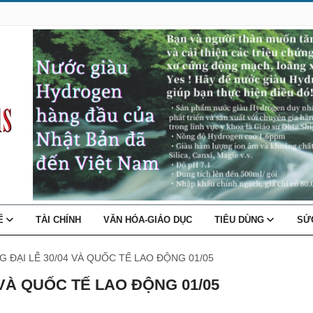
TẾ
TÀI CHÍNH
VĂN HÓA-GIÁO DỤC
TIÊU DÙNG
SỨ
G ĐẠI LỄ 30/04 VÀ QUỐC TẾ LAO ĐỘNG 01/05
 VÀ QUỐC TẾ LAO ĐỘNG 01/05