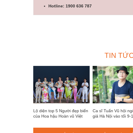
Hotline: 1900 636 787
TIN TỨ
Lộ diện top 5 Người đẹp biển
Ca sĩ Tuấn Vũ hội ng
của Hoa hậu Hoàn vũ Việt
giả Hà Nội vào tối 9-1
Nam 2022
đây