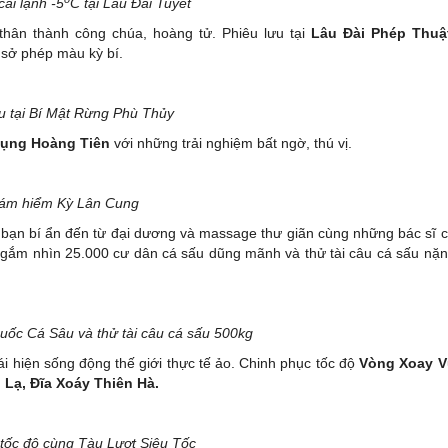
ái lạnh -5
C tại Lâu Đài Tuyết
hân thành công chúa, hoàng tử. Phiêu lưu tại
Lâu Đài Phép Thuật
 sở phép màu kỳ bí.
u tại Bí Mật Rừng Phù Thủy
hụng Hoàng Tiên
với những trải nghiệm bất ngờ, thú vị.
ám hiểm Kỳ Lân Cung
bạn bí ẩn đến từ đại dương và massage thư giãn cùng những bác sĩ 
gắm nhìn 25.000 cư dân cá sấu dũng mãnh và thử tài câu cá sấu nặ
c Cá Sâu và thử tài câu cá sấu 500kg
ái hiện sống động thế giới thực tế ảo. Chinh phục tốc độ
Vòng Xoay V
 Lạ, Đĩa Xoáy Thiên Hà.
tốc độ cùng Tàu Lượt Siêu Tốc