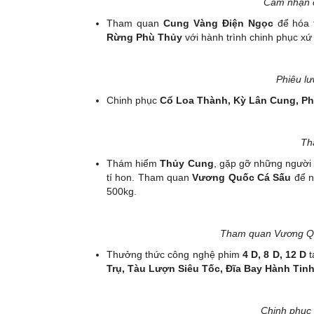
Cảm nhận c
Tham quan
Cung Vàng Điện Ngọc
để hóa t
Rừng Phù Thủy
với hành trình chinh phục xứ
Phiêu lư
Chinh phục
Cổ Loa Thành, Kỳ Lân Cung, P
Th
Thám hiểm
Thủy Cung
, gặp gỡ những người 
tí hon. Tham quan
Vương Quốc Cá Sấu
để n
500kg.
Tham quan Vương Quố
Thưởng thức công nghệ phim
4 D, 8 D, 12 D
t
Trụ, Tàu Lượn Siêu Tốc, Đĩa Bay Hành Tinh
Chinh phục 