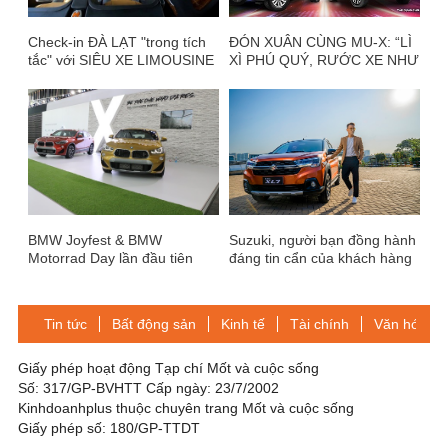
Check-in ĐÀ LẠT "trong tích
ĐÓN XUÂN CÙNG MU-X: “LÌ
tắc" với SIÊU XE LIMOUSINE
XÌ PHÚ QUÝ, RƯỚC XE NHƯ
đẳng cấp 5 sao tuyến Sài
Ý”
Gòn - Đà Lạt
BMW Joyfest & BMW
Suzuki, người bạn đồng hành
Motorrad Day lần đầu tiên
đáng tin cẩn của khách hàng
được tổ chức tại Việt Nam.
Việt
Tin tức
Bất động sản
Kinh tế
Tài chính
Văn hóa-Gi
Giấy phép hoạt động Tạp chí Mốt và cuộc sống
Số: 317/GP-BVHTT Cấp ngày: 23/7/2002
Kinhdoanhplus thuộc chuyên trang Mốt và cuộc sống
Giấy phép số: 180/GP-TTDT