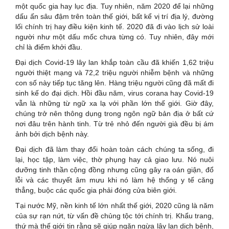
một quốc gia hay lục địa. Tuy nhiên, năm 2020 để lại những
dấu ấn sâu đậm trên toàn thế giới, bất kể vị trí địa lý, đường
lối chính trị hay điều kiện kinh tế. 2020 đã đi vào lịch sử loài
người như một dấu mốc chưa từng có. Tuy nhiên, đây mới
chỉ là điểm khởi đầu.
Đại dịch Covid-19 lây lan khắp toàn cầu đã khiến 1,62 triệu
người thiệt mạng và 72,2 triệu người nhiễm bệnh và những
con số này tiếp tục tăng lên. Hàng triệu người cũng đã mất đi
sinh kế do đại dịch. Hồi đầu năm, virus corana hay Covid-19
vẫn là những từ ngữ xa lạ với phần lớn thế giới. Giờ đây,
chúng trở nên thông dụng trong ngôn ngữ bản địa ở bất cứ
nơi đâu trên hành tinh. Từ trẻ nhỏ đến người già đều bị ám
ảnh bởi dịch bệnh này.
Đại dịch đã làm thay đổi hoàn toàn cách chúng ta sống, đi
lại, học tập, làm việc, thờ phụng hay cả giao lưu. Nó nuôi
dưỡng tinh thần cộng đồng nhưng cũng gây ra oán giận, đổ
lỗi và các thuyết âm mưu khi nó làm hệ thống y tế căng
thẳng, buộc các quốc gia phải đóng cửa biên giới.
Tại nước Mỹ, nền kinh tế lớn nhất thế giới, 2020 cũng là năm
của sự rạn nứt, từ vấn đề chủng tộc tới chính trị. Khẩu trang,
thứ mà thế giới tin rằng sẽ giúp ngăn ngừa lây lan dịch bệnh,