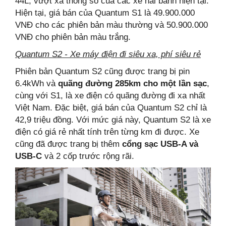
44L, vượt xa thông số của các xe hai bánh hiện tại.
Hiện tại, giá bán của Quantum S1 là 49.900.000
VNĐ cho các phiên bản màu thường và 50.900.000
VNĐ cho phiên bản màu trắng.
Quantum S2 - Xe máy điện đi siêu xa, phí siêu rẻ
Phiên bản Quantum S2 cũng được trang bị pin
6.4kWh và
quãng đường 285km cho một lần sạc
,
cùng với S1, là xe điện có quãng đường đi xa nhất
Việt Nam. Đặc biệt, giá bán của Quantum S2 chỉ là
42,9 triệu đồng. Với mức giá này, Quantum S2 là xe
điện có giá rẻ nhất tính trên từng km đi được. Xe
cũng đã được trang bị thêm
cổng sạc USB-A và
USB-C
và 2 cốp trước rộng rãi.