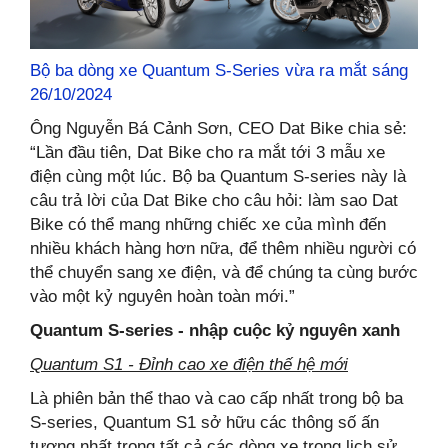
Bộ ba dòng xe Quantum S-Series vừa ra mắt sáng
26/10/2024
Ông Nguyễn Bá Cảnh Sơn, CEO Dat Bike chia sẻ:
“Lần đầu tiên, Dat Bike cho ra mắt tới 3 mẫu xe
điện cùng một lúc. Bộ ba Quantum S-series này là
câu trả lời của Dat Bike cho câu hỏi: làm sao Dat
Bike có thể mang những chiếc xe của mình đến
nhiều khách hàng hơn nữa, để thêm nhiều người có
thể chuyển sang xe điện, và để chúng ta cùng bước
vào một kỷ nguyên hoàn toàn mới.”
Quantum S-series - nhập cuộc kỷ nguyên xanh
Quantum S1 - Đỉnh cao xe điện thế hệ mới
Là phiên bản thể thao và cao cấp nhất trong bộ ba
S-series, Quantum S1 sở hữu các thông số ấn
tượng nhất trong tất cả các dòng xe trong lịch sử