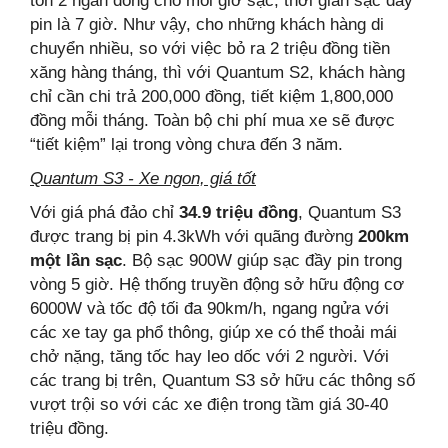
tốn 2 ngàn đồng cho mỗi giờ sạc, thời gian sạc đầy
pin là 7 giờ. Như vậy, cho những khách hàng di
chuyển nhiều, so với việc bỏ ra 2 triệu đồng tiền
xăng hàng tháng, thì với Quantum S2, khách hàng
chỉ cần chi trả 200,000 đồng, tiết kiệm 1,800,000
đồng mỗi tháng. Toàn bộ chi phí mua xe sẽ được
“tiết kiệm” lại trong vòng chưa đến 3 năm.
Quantum S3 - Xe ngon, giá tốt
Với giá phá đảo chỉ
34.9 triệu đồng
, Quantum S3
được trang bị pin 4.3kWh với quãng đường
200km
một lần sạc
. Bộ sạc 900W giúp sạc đầy pin trong
vòng 5 giờ. Hệ thống truyền động sở hữu động cơ
6000W và tốc độ tối đa 90km/h, ngang ngửa với
các xe tay ga phổ thông, giúp xe có thể thoải mái
chở nặng, tăng tốc hay leo dốc với 2 người. Với
các trang bị trên, Quantum S3 sở hữu các thông số
vượt trội so với các xe điện trong tầm giá 30-40
triệu đồng.