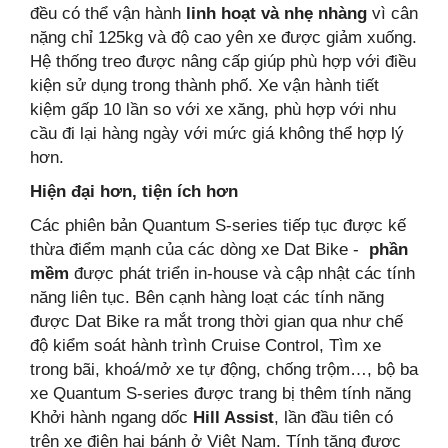
đều có thể vận hành
linh hoạt và nhẹ nhàng
vì cân
nặng chỉ 125kg và độ cao yên xe được giảm xuống.
Hệ thống treo được nâng cấp giúp phù hợp với điều
kiện sử dụng trong thành phố. Xe vận hành tiết
kiệm gấp 10 lần so với xe xăng, phù hợp với nhu
cầu đi lại hàng ngày với mức giá không thể hợp lý
hơn.
Hiện đại hơn, tiện ích hơn
Các phiên bản Quantum S-series tiếp tục được kế
thừa điểm mạnh của các dòng xe Dat Bike -
phần
mềm
được phát triển in-house và cập nhật các tính
năng liên tục. Bên cạnh hàng loạt các tính năng
được Dat Bike ra mắt trong thời gian qua như chế
độ kiểm soát hành trình Cruise Control, Tìm xe
trong bãi, khoá/mở xe tự động, chống trộm…, bộ ba
xe Quantum S-series được trang bị thêm tính năng
Khởi hành ngang dốc
Hill Assist
, lần đầu tiên có
trên xe điện hai bánh ở Việt Nam. Tính tăng được