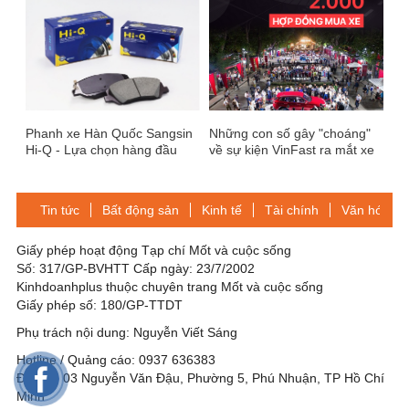
Phanh xe Hàn Quốc Sangsin
Những con số gây "choáng"
Hi-Q - Lựa chọn hàng đầu
về sự kiện VinFast ra mắt xe
cho mọi dòng xe tại Việt Nam
Tin tức
Bất động sản
Kinh tế
Tài chính
Văn hóa-Gi
Giấy phép hoạt động Tạp chí Mốt và cuộc sống
Số: 317/GP-BVHTT Cấp ngày: 23/7/2002
Kinhdoanhplus thuộc chuyên trang Mốt và cuộc sống
Giấy phép số: 180/GP-TTDT
Phụ trách nội dung: Nguyễn Viết Sáng
Hotline / Quảng cáo: 0937 636383
Địa chỉ: 03 Nguyễn Văn Đậu, Phường 5, Phú Nhuận, TP Hồ Chí
Minh