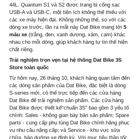
44L. Quantum S1 và S2 được trang bị cổng sạc
USB-A và USB-C, một tiện ích không thể thiếu với
các xe máy hiện đại. Không những thế, so với các
dòng xe trước, lần ra mắt này Dat Bike mang tới
5
màu xe
(trắng, đen, xanh dương, xám, cam) khác
nhau cho mỗi dòng, giúp khách hàng tự tin thể hiện
chất riêng.
Trải nghiệm trọn vẹn tại hệ thống Dat Bike 3S
Store toàn quốc
Từ hôm nay, 26 tháng 10, khách hàng quan tâm đến
các dòng sản phẩm của Dat Bike, đặc biệt là dòng
S-series mới, có thể trực tiếp đến các cửa hàng
Dat Bike để trải nghiệm sản phẩm. Các cửa hàng
Dat Bike được thiết kế“chuẩn 3S” bao gồm 3 yếu tố
chính: Sales - không gian bày bán sản phẩm; Spare
parts - cung cấp phụ tùng Dat Bike chính hãng phục
vụ nhu cầu nâng cấp; và Service - khu vực sửa
chữa, bảo dưỡng xe định kỳ. Với mục tiêu thần tốc