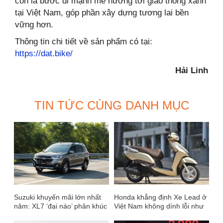
còn là bước đi mạnh mẽ hướng tới giao thông xanh
tại Việt Nam, góp phần xây dựng tương lai bền
vững hơn.
Thông tin chi tiết về sản phẩm có tại:
https://dat.bike/
Hải Linh
TIN TỨC CÙNG DANH MỤC
Suzuki khuyến mãi lớn nhất
Honda khẳng định Xe Lead ở
năm: XL7 ‘đại náo’ phân khúc
Việt Nam không dính lỗi như
SUV 7 chỗ
37.000 xe ở Nhật