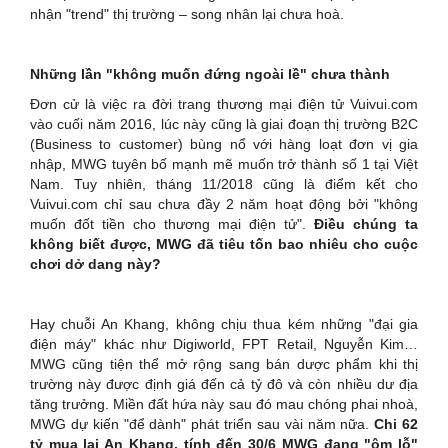
nhận "trend" thị trường – song nhân lại chưa hoà.
Những lần "không muốn đứng ngoài lề" chưa thành
Đơn cử là việc ra đời trang thương mại điện tử Vuivui.com
vào cuối năm 2016, lúc này cũng là giai đoạn thị trường B2C
(Business to customer) bùng nổ với hàng loạt đơn vị gia
nhập, MWG tuyên bố mạnh mẽ muốn trở thành số 1 tại Việt
Nam. Tuy nhiên, tháng 11/2018 cũng là điểm kết cho
Vuivui.com chỉ sau chưa đầy 2 năm hoạt động bởi "không
muốn đốt tiền cho thương mại điện tử".
Điều chúng ta
không biết được, MWG đã tiêu tốn bao nhiêu cho cuộc
chơi dở dang này?
Hay chuỗi An Khang, không chịu thua kém những "đại gia
điện máy" khác như Digiworld, FPT Retail, Nguyễn Kim…
MWG cũng tiện thể mở rộng sang bán dược phẩm khi thị
trường này được định giá đến cả tỷ đô và còn nhiều dư địa
tăng trưởng. Miền đất hứa này sau đó mau chóng phai nhoà,
MWG dự kiến "để dành" phát triển sau vài năm nữa.
Chi 62
tỷ mua lại An Khang, tính đến 30/6 MWG đang "ôm lỗ"