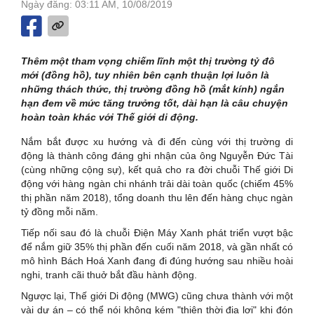
Ngày đăng: 03:11 AM, 10/08/2019
Thêm một tham vọng chiếm lĩnh một thị trường tỷ đô
mới (đồng hồ), tuy nhiên bên cạnh thuận lợi luôn là
những thách thức, thị trường đồng hồ (mắt kính) ngắn
hạn đem về mức tăng trưởng tốt, dài hạn là câu chuyện
hoàn toàn khác với Thế giới di động.
Nắm bắt được xu hướng và đi đến cùng với thị trường di
động là thành công đáng ghi nhận của ông Nguyễn Đức Tài
(cùng những cộng sự), kết quả cho ra đời chuỗi Thế giới Di
động với hàng ngàn chi nhánh trải dài toàn quốc (chiếm 45%
thị phần năm 2018), tổng doanh thu lên đến hàng chục ngàn
tỷ đồng mỗi năm.
Tiếp nối sau đó là chuỗi Điện Máy Xanh phát triển vượt bậc
để nắm giữ 35% thị phần đến cuối năm 2018, và gần nhất có
mô hình Bách Hoá Xanh đang đi đúng hướng sau nhiều hoài
nghi, tranh cãi thuở bắt đầu hành động.
Ngược lại, Thế giới Di động (MWG) cũng chưa thành với một
vài dự án – có thể nói không kém "thiên thời địa lợi" khi đón