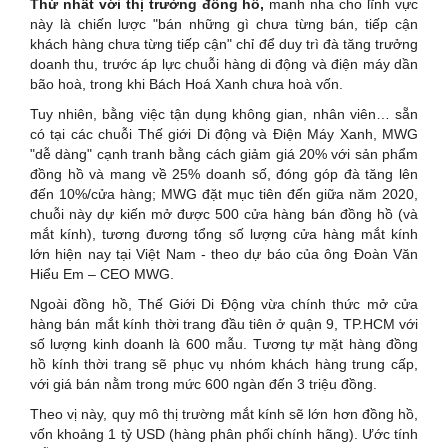
Thứ nhất với thị trường đồng hồ,
manh nha cho lĩnh vực
này là chiến lược "bán những gì chưa từng bán, tiếp cận
khách hàng chưa từng tiếp cận" chỉ để duy trì đà tăng trưởng
doanh thu, trước áp lực chuỗi hàng di động và điện máy dần
bão hoà, trong khi Bách Hoá Xanh chưa hoà vốn.
Tuy nhiên, bằng việc tận dụng không gian, nhân viên… sẵn
có tại các chuỗi Thế giới Di động và Điện Máy Xanh, MWG
"dễ dàng" cạnh tranh bằng cách giảm giá 20% với sản phẩm
đồng hồ và mang về 25% doanh số, đóng góp đà tăng lên
đến 10%/cửa hàng; MWG đặt mục tiên đến giữa năm 2020,
chuỗi này dự kiến mở được 500 cửa hàng bán đồng hồ (và
mắt kính), tương đương tổng số lượng cửa hàng mắt kính
lớn hiện nay tại Việt Nam - theo dự báo của ông Đoàn Văn
Hiểu Em – CEO MWG.
Ngoài đồng hồ, Thế Giới Di Động vừa chính thức mở cửa
hàng bán mắt kính thời trang đầu tiên ở quận 9, TP.HCM với
số lượng kinh doanh là 600 mẫu. Tương tự mặt hàng đồng
hồ kính thời trang sẽ phục vụ nhóm khách hàng trung cấp,
với giá bán nằm trong mức 600 ngàn đến 3 triệu đồng.
Theo vị này, quy mô thị trường mắt kính sẽ lớn hơn đồng hồ,
vốn khoảng 1 tỷ USD (hàng phân phối chính hãng). Ước tính