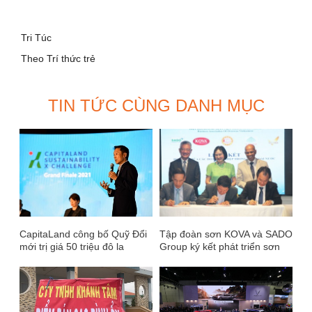
Tri Túc
Theo Trí thức trẻ
TIN TỨC CÙNG DANH MỤC
CapitaLand công bố Quỹ Đổi
Tập đoàn sơn KOVA và SADO
mới trị giá 50 triệu đô la
Group ký kết phát triển sơn
Singapore và vinh danh nhà
KOVA tại Đức
chiến thắng trong Thử thách
bền vững CapitaLand X