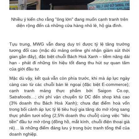
Nhiều ý kiến cho rằng "ông lớn" đang muốn cạnh tranh trên
diện rộng đến cả những cửa hàng nhỏ lẻ, hộ gia đình.
Tựu trung, MWG vẫn đang duy trì được tỷ lệ tăng trưởng
tương đối cao (mặc dù mảng online ghi nhận giảm sút thời
gian gần đây), đặc biệt chuỗi Bách Hoá Xanh – tiềm năng dài
hạn - phát đi những tín hiệu tốt đang thu hút sự quan tâm
của giới đầu tư.
Mặc dù vậy, kết quả vẫn còn phía trước, khi mà áp lực ngày
càng cao từ các chuỗi bán lẻ ngoại (đặc biệt E-commerce);
cạnh tranh mảng thực phẩm bởi Saigon Co.op,
Satrafoods…; chi phí vận chuyển từ DC đến shop khá cao
(3% doanh thu Bách Hoá Xanh); chưa đạt điểm hoà vốn
trong bối cảnh áp lực tỷ lệ tiêu huỷ gia tăng do mở rộng sang
thực phẩm tươi sống (2,5% doanh thu chuỗi) cùng việc "tiêu
tiền" đầu tư mở rộng (đồng hồ, mắt kính, chuỗi điện thoại giá
rẻ)… là những điểm đáng lưu ý trong bức tranh tổng thể của
doanh nghiệp.