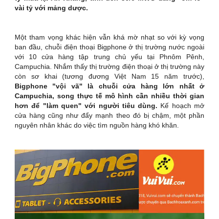
vài tỷ với mảng dược.
Một tham vọng khác hiện vẫn khá mờ nhạt so với kỳ vọng
ban đầu, chuỗi điện thoại Bigphone ở thị trường nước ngoài
với 10 cửa hàng tập trung chủ yếu tại Phnôm Pênh,
Campuchia. Nhắm thấy thị trường điện thoại ở thị trường này
còn sơ khai (tương đương Việt Nam 15 năm trước),
Bigphone "vội vã" là chuỗi cửa hàng lớn nhất ở
Campuchia, song thực tế mô hình cần nhiều thời gian
hơn để "làm quen" với người tiêu dùng.
Kế hoạch mở
cửa hàng cũng như đẩy mạnh theo đó bị chậm, một phần
nguyên nhân khác do việc tìm nguồn hàng khó khăn.