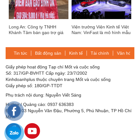
Long An: Công ty TNHH
Viện trưởng Viện Kinh tế Việt
Khánh Tâm bán gạo trợ giá
Nam: VinFast là mô hình mẫu
mùa dịch
tạo động lực để doanh nghiệp
vươn lên trong bối cảnh mới
Tin tức
Bất động sản
Kinh tế
Tài chính
Văn hóa-Gi
Giấy phép hoạt động Tạp chí Mốt và cuộc sống
Số: 317/GP-BVHTT Cấp ngày: 23/7/2002
Kinhdoanhplus thuộc chuyên trang Mốt và cuộc sống
Giấy phép số: 180/GP-TTDT
Phụ trách nội dung: Nguyễn Viết Sáng
Hotline / Quảng cáo: 0937 636383
Địa chỉ: 03 Nguyễn Văn Đậu, Phường 5, Phú Nhuận, TP Hồ Chí
Minh