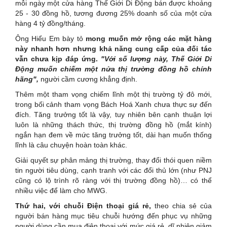
mỗi ngày một cửa hàng Thế Giới Di Động bán được khoảng
25 - 30 đồng hồ, tương đương 25% doanh số của một cửa
hàng 4 tỷ đồng/tháng.
Ông Hiểu Em bày tỏ
mong muốn mở rộng các mặt hàng
này nhanh hơn nhưng khả năng cung cấp của đối tác
vẫn chưa kịp đáp ứng.
"Với số lượng này, Thế Giới Di
Động muốn chiếm một nửa thị trường đồng hồ chính
hãng",
người cầm cương khẳng định.
Thêm một tham vọng chiếm lĩnh một thị trường tỷ đô mới,
trong bối cảnh tham vọng Bách Hoá Xanh chưa thực sự đến
đích. Tăng trưởng tốt là vậy, tuy nhiên bên cạnh thuận lợi
luôn là những thách thức, thị trường đồng hồ (mắt kính)
ngắn hạn đem về mức tăng trưởng tốt, dài hạn muốn thống
lĩnh là câu chuyện hoàn toàn khác.
Giải quyết sự phân mảng thị trường, thay đổi thói quen niềm
tin người tiêu dùng, cạnh tranh với các đổi thủ lớn (như PNJ
cũng có lộ trình rõ ràng với thị trường đồng hồ)… có thể
nhiều việc để làm cho MWG.
Thứ hai, với chuỗi Điện thoại giá rẻ,
theo chia sẻ của
người bán hàng mục tiêu chuỗi hướng đến phục vụ những
người dùng cần mua điện thoại với mức giá rẻ, dĩ nhiên giảm