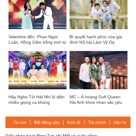
Valentine đến, Phan Ngọc
Bí quyết hạnh phúc của gia
Luân, Hồng Gấm bỗng tình tứ
đình NS hài Lâm Vỹ Dạ
bất ngờ khi hát “Nơi tình yêu
bắt đầu”
Hãy Nghe Tôi Hát Nhí lộ diện
MC – Á hoàng Golf Queen
nhiều giọng ca khủng
Hải Anh khoe nhan sắc yêu
kiều cùng dàn nam thần
Tin tức
Bất động sản
Kinh tế
Tài chính
Văn hóa-Gi
Giấy phép hoạt động Tạp chí Mốt và cuộc sống