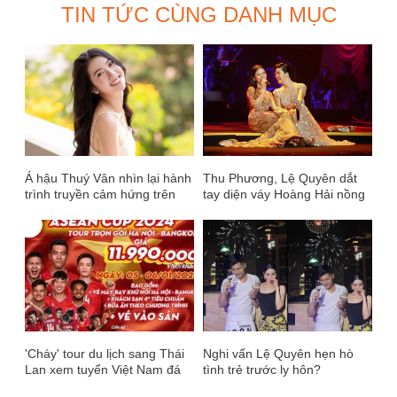
TIN TỨC CÙNG DANH MỤC
Á hậu Thuý Vân nhìn lại hành
Thu Phương, Lệ Quyên dắt
trình truyền cảm hứng trên
tay diện váy Hoàng Hải nồng
sóng truyền hình quốc gia
nàn đốn tim khán giả
'Cháy' tour du lịch sang Thái
Nghi vấn Lệ Quyên hẹn hò
Lan xem tuyển Việt Nam đá
tình trẻ trước ly hôn?
chung kết AFF Cup