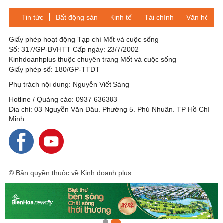
Tin tức
Bất động sản
Kinh tế
Tài chính
Văn hóa-Gi
Giấy phép hoạt động Tạp chí Mốt và cuộc sống
Số: 317/GP-BVHTT Cấp ngày: 23/7/2002
Kinhdoanhplus thuộc chuyên trang Mốt và cuộc sống
Giấy phép số: 180/GP-TTDT
Phụ trách nội dung: Nguyễn Viết Sáng
Hotline / Quảng cáo: 0937 636383
Địa chỉ: 03 Nguyễn Văn Đậu, Phường 5, Phú Nhuận, TP Hồ Chí
Minh
© Bản quyền thuộc về Kinh doanh plus.