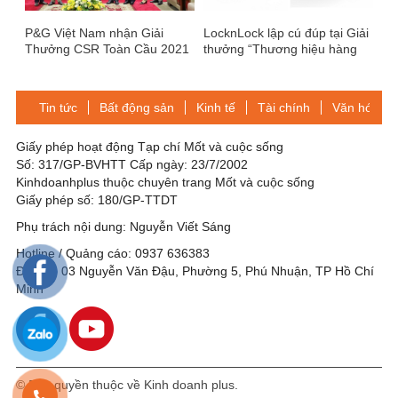
P&G Việt Nam nhận Giải
LocknLock lập cú đúp tại Giải
Thưởng CSR Toàn Cầu 2021
thưởng “Thương hiệu hàng
đầu Hàn Quốc năm 2026”
Tin tức
Bất động sản
Kinh tế
Tài chính
Văn hóa-Gi
Giấy phép hoạt động Tạp chí Mốt và cuộc sống
Số: 317/GP-BVHTT Cấp ngày: 23/7/2002
Kinhdoanhplus thuộc chuyên trang Mốt và cuộc sống
Giấy phép số: 180/GP-TTDT
Phụ trách nội dung: Nguyễn Viết Sáng
Hotline / Quảng cáo: 0937 636383
Địa chỉ: 03 Nguyễn Văn Đậu, Phường 5, Phú Nhuận, TP Hồ Chí
Minh
© Bản quyền thuộc về Kinh doanh plus.