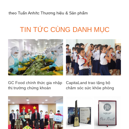
theo Tuấn Anh/tc Thương hiệu & Sản phẩm
TIN TỨC CÙNG DANH MỤC
GC Food chính thức gia nhập
CapitaLand trao tặng bộ
thị trường chứng khoán
chăm sóc sức khỏe phòng
chống COVID-19 cho hơn
1,400 em học sinh thuộc 4
trường CapitaLand Hope tại
Việt Nam