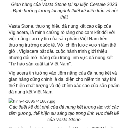
Gian hàng của Vasta Stone tại sự kiện Cersaie 2023
- Định hướng tương lai ngành thiết kế kiến trúc và nội
thất
Vasta Stone, thương hiệu đá nung
kết
cao cấp của
Viglacera, là minh chứng rõ
ràng
cho cam kết đối với
việc nâng cao uy
tín
của sản
phẩm
Việt Nam trên
thương
trường quốc tế
. Với chiến lược vươn tầm thế
giới, Viglacera bắt đầu cuộc hành trình giới thiệu
những đổi mới hàng đầu trong lĩnh vực
đá nung kết
“Tự hào sản xuất tại Việt Nam”
.
Viglacera tin tưởng vào tiềm năng của đá nung kết
và
g
ian hàng cũng
chính là đại diện cho niềm tin này khi
thể hiện chất lượng và độ chính xác cao của sản phẩm
đá nung kết Việt Nam
.
C
ác thiết kế đột phá của đá nung kết tương tác với các
tấm gương, thể hiện sự sáng tạo trong lĩnh vực thiết kế
của Vasta Stone