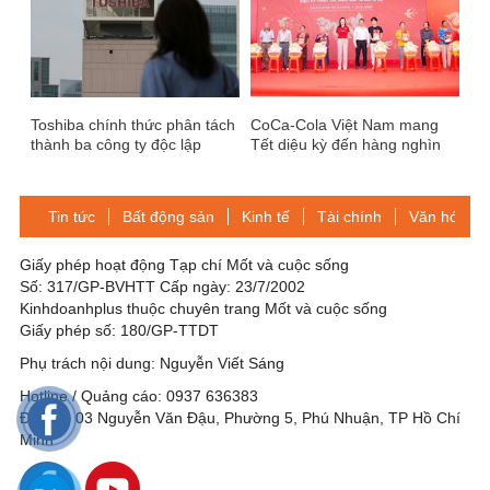
Toshiba chính thức phân tách
CoCa-Cola Việt Nam mang
thành ba công ty độc lập
Tết diệu kỳ đến hàng nghìn
hoàn cảnh khó khăn khắp cả
nước qua chương trình “Vui
tết cùng Coca-Cola”
Tin tức
Bất động sản
Kinh tế
Tài chính
Văn hóa-Gi
Giấy phép hoạt động Tạp chí Mốt và cuộc sống
Số: 317/GP-BVHTT Cấp ngày: 23/7/2002
Kinhdoanhplus thuộc chuyên trang Mốt và cuộc sống
Giấy phép số: 180/GP-TTDT
Phụ trách nội dung: Nguyễn Viết Sáng
Hotline / Quảng cáo: 0937 636383
Địa chỉ: 03 Nguyễn Văn Đậu, Phường 5, Phú Nhuận, TP Hồ Chí
Minh