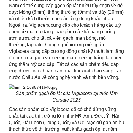
Nam có thể cung cấp gạch ốp lát nhiều tùy chọn về độ
dày: Mỏng (6mm), thông thường (9mm) và dày (20mm)
và nhiều kích thước cho các ứng dụng khác nhau.
Ngoài
ra,
Viglacera cung cấp cho khách hàng các tuỳ
chọn bề mặt đa
dạng
, bao gồm cả khả năng chống
trơn trượt, cho tất cả viên gạch: men bóng, mờ
thường, lappato. Công nghệ xương mới giúp
Viglacera cung cấp xương đồng chất kỹ thuật làm tăng
độ bền của gạch và xương màu, xương trắng tạo hiệu
ứng thẩm mỹ cao cấp
.
Tất cả các sản phẩm đều đáp
ứng được tiêu chuẩn cao nhất khi xuất khẩu sang các
nước Châu Âu về công nghệ xanh và tính bền vững.
Sản phẩm gạch ốp lát của Viglacera tại triển
lãm
Cersaie 2023
Các sản phẩm của Viglacera đã có chỗ đứng vững
chắc tại các thị trường lớn như Mỹ, Anh, Đức, Ý, Hàn
Quốc, Đài Loan
(Trung Quốc)
và Úc. Mặc dù gặp nhiều
thách thức về thị trường, xuất khẩu gạch ốp lát năm