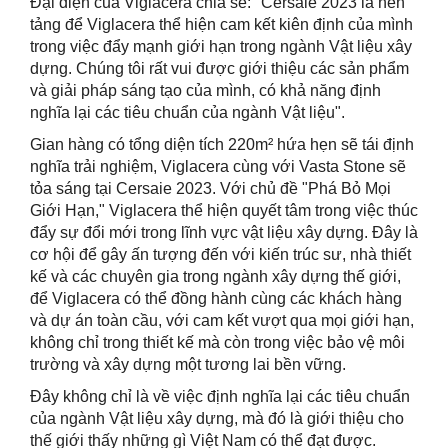
Đại diện của Viglacera chia sẻ: "Cersaie 2023 là nền
tảng để Viglacera thể hiện cam kết kiên định của mình
trong việc đẩy mạnh giới hạn trong ngành Vật liệu xây
dựng. Chúng tôi rất vui được giới thiệu các sản phẩm
và giải pháp sáng tạo của mình, có khả năng định
nghĩa lại các tiêu chuẩn của ngành Vậ
t liệu
"
.
Gian hàng có
tổng
diện tích 220m² hứa hẹn sẽ tái định
nghĩa trải nghiệm, Viglacera cùng với Vasta Stone sẽ
tỏa sáng tại Cersaie 2023.
Với chủ đề "Phá Bỏ Mọi
Giới Hạn," Viglacera thể hiện quyết
tâm
trong việc thúc
đẩy sự đổi mới trong lĩnh vực vật liệu xây dựng. Đây là
cơ hội để gây ấn tượng đến với kiến trúc sư, nhà thiết
kế và các chuyên gia trong ngành xây dựng
thế giới
,
để Viglacera có thể đồng hành cùng các khác
h hàng
và dự án toàn cầu
, với cam kết vượt qua mọi giới hạn,
không chỉ trong thiết kế mà còn trong việc bảo vệ môi
trường và xây dựng một tương lai bền vững.
Đây không chỉ là về việc định nghĩa lại các tiêu chuẩn
của
n
gành
Vật liệu xây dựng
, mà đó là giới thiệu cho
thế giới thấy những gì Việt Nam có thể đạt được.