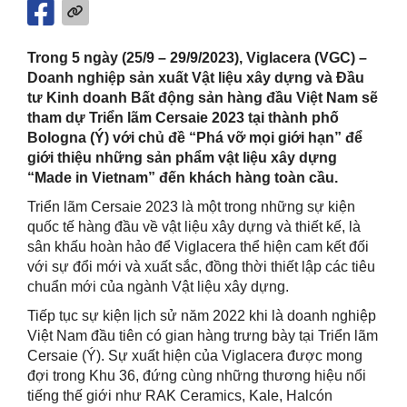
Trong 5 ngày (25/9 – 29/9/2023), Viglacera (VGC) –
Doanh nghiệp sản xuất Vật liệu xây dựng và Đầu
tư Kinh doanh Bất động sản hàng đầu Việt Nam sẽ
tham dự Triển lãm Cersaie 2023 tại thành phố
Bologna (Ý) với chủ đề “Phá vỡ mọi giới hạn” để
giới thiệu những sản phẩm vật liệu xây dựng
“Made in Vietnam” đến khách hàng toàn cầu.
Triển
lãm
Cersaie 2023
là
một trong
những s
ự kiện
quốc tế
hàng
đầu về
vật liệu xây dựng và thiết kế, là
sân khấu hoàn hảo để Viglacera thể
hiện
cam kết đối
với sự đổi mới và
xuất sắc
,
đồng thời thiết lập các tiêu
chuẩn mới của ngành Vật liệu xây dựng.
Tiếp
tục sự kiện lịch sử năm 2022 kh
i là doanh nghiệp
Việt Nam đầu tiên có gian hàng trưng bày tại Triển lãm
Cersaie (Ý).
Sự xuất hiện của Viglacera được mong
đợi trong Khu 36, đứng
cùng những thương hiệu nổi
tiếng thế giới như RAK Ceramics, Kale, Halcón