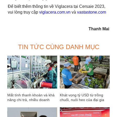
Để biết thêm thông tin về Viglacera tại Cersaie 2023,
vui lòng truy cập
viglacera.com.vn
và
vastastone.com
Thanh Mai
TIN TỨC CÙNG DANH MỤC
Mất tính thanh khoản và khả
Khát vọng tỷ USD từ trồng
năng chi trả, nhiều doanh
chuối, nuôi heo của đại gia
nghiệp sẽ “chết”
Việt