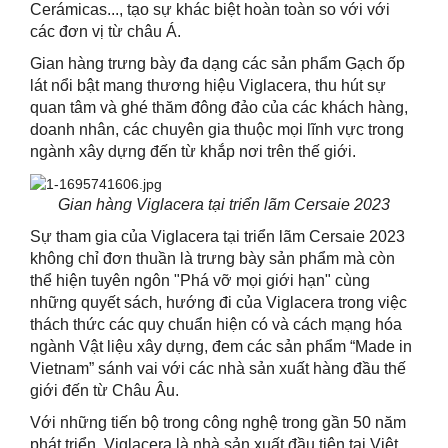
Cerámicas...
, tạo sự khác biệt hoàn
toàn so với
với
các đơn
vị từ
châu Á.
Gian hàng trưng bày đa dạng các sản phẩm Gạch ốp
lát nổi bật mang thương hiệu Viglacera, thu hút sự
quan tâm và ghé thăm đông đảo của các khách hàng,
doanh nhân, các chuyên gia thuộc mọi lĩnh vực trong
ngành
x
ây dựng đến từ khắp nơi trên thế giới.
Gian hàng Viglacera tại triển
lãm
Cersaie 2023
Sự
tham gia của
Viglacera tại
triển lãm
Cersaie 2023
không chỉ đơn thuần là trưng
bày sản phẩm
mà còn
thể hiện tuyên ngôn "Phá vỡ mọi giới hạn" cùng
những quyết sách, hướng đi của Viglacera trong việc
thách thức các quy chuẩn hiện có và cách mạng hóa
ngành Vật liệu xây dựng, đem các sản phẩm “
M
ade in
Vietnam” sánh vai với các nhà sản xuất hàng đầu thế
giới đến từ Châu Âu.
Với những tiến bộ trong công nghệ trong gần 50 năm
phát triển, Viglacera là nhà sản xuất đầu tiên tại Việt