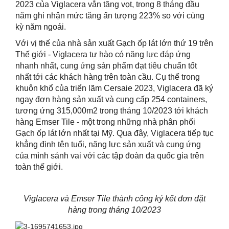
2023
của Viglacera vẫn tăng vọt, trong 8 tháng
đầu
năm ghi nhận mức tăng ấn tượng 223% so với cùng
kỳ năm ngoái.
Với vị thế của nhà sản xuất Gạch ốp lát lớn thứ 19 trên
Thế giới - Viglacera tự hào có năng lực đáp ứng
nhanh nhất, cung ứng sản phẩm đạt tiêu chuẩn tốt
nhất tới các khách hàng trên toàn cầu. Cụ thể trong
khuôn khổ của triển l
ã
m Cersa
ie 2023
, Viglacera đã ký
ngay đơn hàng sản
xuất và
cung cấp
254 containers,
tương ứng
315,000m2 trong tháng 10/2023
tới khách
hàng Emser Tile
- một trong những
nhà
phân phối
Gạch ốp lát lớn nhất tại Mỹ. Qua đây, Viglacera tiếp
tục
khẳng định tên tuổi, năng lực sản xuất và cung ứng
của mình sánh vai với các tập đoàn đa quốc gia trên
toàn thế giới
.
Viglacera và Emser Tile thành công ký kết đơn đặt
hàng trong tháng 10/2023