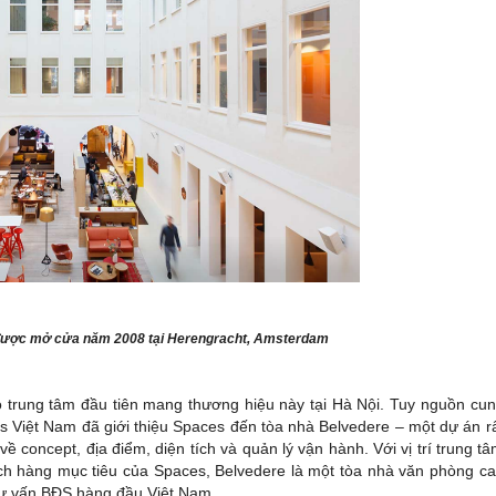
 được mở cửa năm 2008 tại Herengracht, Amsterdam
 trung tâm đầu tiên mang thương hiệu này tại Hà Nội. Tuy nguồn cu
ls Việt Nam đã giới thiệu Spaces đến tòa nhà Belvedere – một dự án r
ề concept, địa điểm, diện tích và quản lý vận hành. Với vị trí trung t
ch hàng mục tiêu của Spaces, Belvedere là một tòa nhà văn phòng c
 tư vấn BĐS hàng đầu Việt Nam.