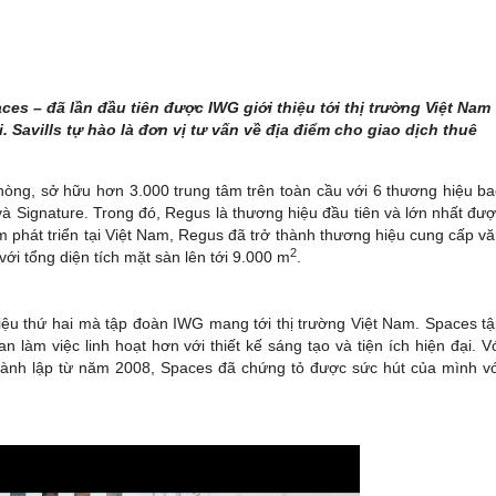
es – đã lần đầu tiên được IWG giới thiệu tới thị trường Việt Nam
 Savills tự hào là đơn vị tư vấn về địa điểm cho giao dịch thuê
hòng, sở hữu hơn 3.000 trung tâm trên toàn cầu với 6 thương hiệu b
à Signature. Trong đó, Regus là thương hiệu đầu tiên và lớn nhất đư
m phát triển tại Việt Nam, Regus đã trở thành thương hiệu cung cấp v
2
 với tổng diện tích mặt sàn lên tới 9.000 m
.
iệu thứ hai mà tập đoàn IWG mang tới thị trường Việt Nam. Spaces t
làm việc linh hoạt hơn với thiết kế sáng tạo và tiện ích hiện đại. V
ành lập từ năm 2008, Spaces đã chứng tỏ được sức hút của mình v