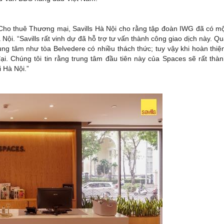
Cho thuê Thương mại, Savills Hà Nội cho rằng tập đoàn IWG đã có m
ội. “Savills rất vinh dự đã hỗ trợ tư vấn thành công giao dịch này. Q
rung tâm như tòa Belvedere có nhiều thách thức; tuy vậy khi hoàn thiệ
i. Chúng tôi tin rằng trung tâm đầu tiên này của Spaces sẽ rất thà
i Hà Nội.”