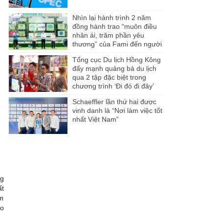
Nhìn lại hành trình 2 năm
đồng hành trao “muôn điều
nhân ái, trăm phần yêu
thương” của Fami đến người
dân Miền Tây
Tổng cục Du lịch Hồng Kông
đẩy mạnh quảng bá du lịch
qua 2 tập đặc biệt trong
chương trình ‘Đi đó đi đây’
Schaeffler lần thứ hai được
vinh danh là “Nơi làm việc tốt
nhất Việt Nam”
ng
ất
âm
ao