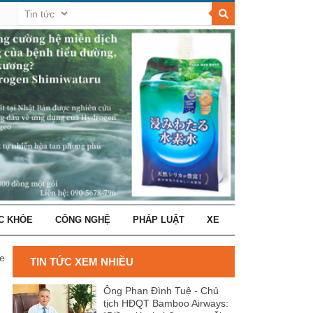
C KHỎE
CÔNG NGHỆ
PHÁP LUẬT
XE
Belvedere Hà Nội
TIN TỨC XEM NHIỀU
Ông Phan Đình Tuệ - Chủ
tịch HĐQT Bamboo Airways: