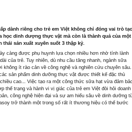
ấp dành riêng cho trẻ em Việt không chỉ đóng vai trò tạ
a học dinh dượng thực vật mà còn là thành quả của một
 thái sản xuất xuyên suốt 3 thập kỷ.
ày càng được phụ huynh lựa chọn nhiều hơn nhờ tính lành
u dài của trẻ. Tuy nhiên, dù nhu cầu tăng nhanh, ngành sữa
ới không ít rào cản về công nghệ và nghiên cứu chuyên sâu.
 các sản phẩm dinh dưỡng thực vật được thiết kế đặc thù
ng chiều cao... Việc tạo ra một công thức sữa hạt vừa đảm bả
 thể trạng và hành vi vị giác của trẻ em Việt đòi hỏi doanh
bản, công nghệ hiện đại và sự am hiểu sâu về dinh dưỡng t
nasoy trở thành một trong số rất ít thương hiệu có thể bước