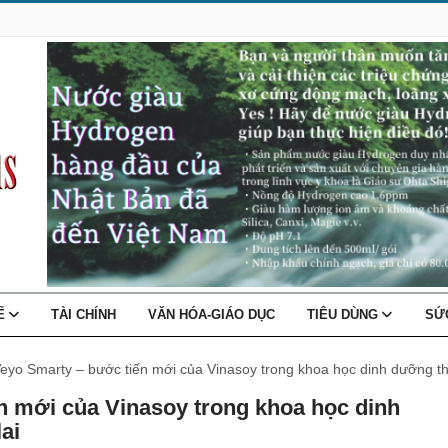
TẾ
TÀI CHÍNH
VĂN HÓA-GIÁO DỤC
TIÊU DÙNG
SỨ
eyo Smarty – bước tiến mới của Vinasoy trong khoa học dinh dưỡng thự
n mới của Vinasoy trong khoa học dinh
ai