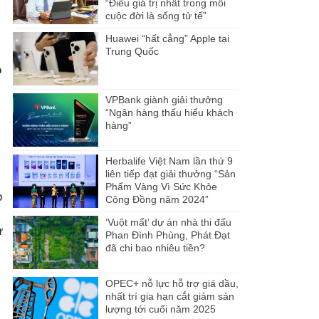
“Điều giá trị nhất trong mỗi
cuộc đời là sống tử tế”
Huawei “hất cẳng” Apple tại
Trung Quốc
o
VPBank giành giải thưởng
“Ngân hàng thấu hiểu khách
hàng”
Herbalife Việt Nam lần thứ 9
liên tiếp đạt giải thưởng “Sản
Phẩm Vàng Vì Sức Khỏe
o
Cộng Đồng năm 2024”
‘Vuột mất’ dự án nhà thi đấu
ừ
Phan Đình Phùng, Phát Đạt
đã chi bao nhiêu tiền?
OPEC+ nỗ lực hỗ trợ giá dầu,
nhất trí gia hạn cắt giảm sản
lượng tới cuối năm 2025