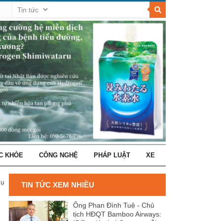
C KHỎE
CÔNG NGHỆ
PHÁP LUẬT
XE
c vật vì thế hệ tương lai
TIN TỨC XEM NHIỀU
Ông Phan Đình Tuệ - Chủ
tịch HĐQT Bamboo Airways: