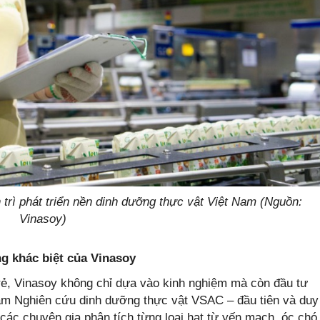
n trì phát triển nền dinh dưỡng thực vật Việt Nam (Nguồn:
Vinasoy)
g khác biệt của Vinasoy
trẻ, Vinasoy không chỉ dựa vào kinh nghiệm mà còn đầu tư
âm Nghiên cứu dinh dưỡng thực vật VSAC – đầu tiên và duy
i các chuyên gia phân tích từng loại hạt từ yến mạch, óc chó