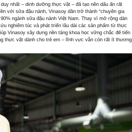
 duy nhất – dinh dưỡng thực vật – đã tạo nên dấu ấn rất
iền với sữa đậu nành, Vinasoy dần trở thành “chuyên gia
n 90% ngành sữa đậu nành Việt Nam. Thay vì mở rộng dàn
cứu nghiêm túc và phát triển lâu dài các sản phẩm từ thực
giúp Vinasoy xây dựng nền tảng khoa học vững chắc để tiến
 thực vật dành cho trẻ em – lĩnh vực vẫn còn rất ít thương