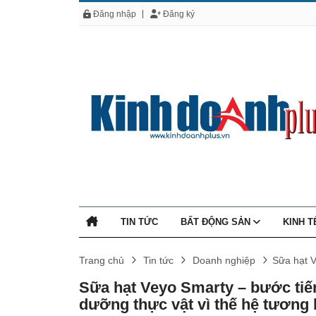
Đăng nhập
Đăng ký
TIN TỨC
BẤT ĐỘNG SẢN
KINH 
Trang chủ
Tin tức
Doanh nghiệp
Sữa hạt V
Sữa hạt Veyo Smarty – bước tiế
dưỡng thực vật vì thế hệ tương l