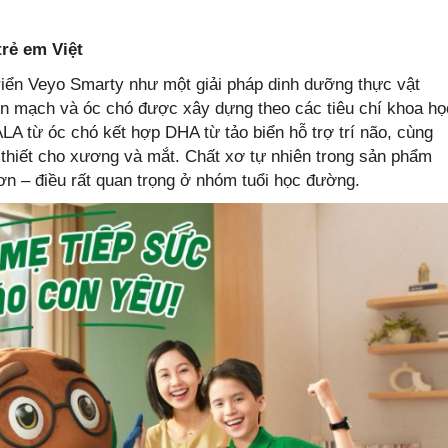
rẻ em Việt
triển Veyo Smarty như một giải pháp dinh dưỡng thực vật
ến mạch và óc chó được xây dựng theo các tiêu chí khoa họ
LA từ óc chó kết hợp DHA từ tảo biển hỗ trợ trí não, cùng
 thiết cho xương và mắt. Chất xơ tự nhiên trong sản phẩm
hơn – điều rất quan trọng ở nhóm tuổi học đường.