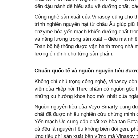
đến đậu nành để hiểu sâu về dưỡng chất, cách
Công nghệ sản xuất của Vinasoy cũng cho th
trình nghiền nguyên hạt từ châu Âu giúp giữ l
enzyme hóa yến mạch khiến dưỡng chất tron
và năng lượng trong sản xuất – điều mà nhi
Toàn bộ hệ thống được vận hành trong nhà
lượng ổn định cho từng sản phẩm.
Chuẩn quốc tế và nguồn nguyên liệu được
Không chỉ chú trọng công nghệ, Vinasoy còn 
viên của Hiệp hội Thực phẩm có nguồn gốc t
những xu hướng khoa học mới nhất của ngành
Nguồn nguyên liệu của Veyo Smarty cũng đ
chất đã được nhiều nghiên cứu chứng minh có
Yến mạch Úc cung cấp chất xơ hòa tan Beta-g
cả đều là nguyên liệu không biến đổi gen, p
ứng tiêu chí sản xuất bền vững mà Vinasoy t