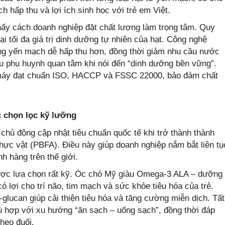
 hấp thu và lợi ích sinh học với trẻ em Việt.
ấy cách doanh nghiệp đặt chất lượng làm trọng tâm. Quy
ại tối đa giá trị dinh dưỡng tự nhiên của hạt. Công nghệ
g yến mạch dễ hấp thu hơn, đồng thời giảm nhu cầu nước
ều phụ huynh quan tâm khi nói đến “dinh dưỡng bền vững”.
 máy đạt chuẩn ISO, HACCP và FSSC 22000, bảo đảm chất
 chọn lọc kỹ lưỡng
chủ động cập nhật tiêu chuẩn quốc tế khi trở thành thành
hực vật (PBFA). Điều này giúp doanh nghiệp nắm bắt liên tụ
 hàng trên thế giới.
ược lựa chọn rất kỹ. Óc chó Mỹ giàu Omega-3 ALA – dưỡng
 lợi cho trí não, tim mạch và sức khỏe tiêu hóa của trẻ.
lucan giúp cải thiện tiêu hóa và tăng cường miễn dịch. Tất
hù hợp với xu hướng “ăn sạch – uống sạch”, đồng thời đáp
heo đuổi.