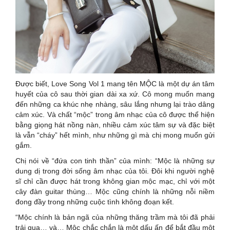
Được biết, Love Song Vol 1 mang tên MỘC là một dự án tâm
huyết của cô sau thời gian dài xa xứ. Cô mong muốn mang
đến những ca khúc nhẹ nhàng, sâu lắng nhưng lại trào dâng
cảm xúc. Và chất “mộc” trong âm nhạc của cô được thể hiện
bằng giọng hát nồng nàn, nhiều cảm xúc tâm sự và đặc biệt
là vẫn “cháy” hết mình, như những gì mà chị mong muốn gửi
gắm.
Chị nói về “đứa con tinh thần” của mình: “Mộc là những sự
dung dị trong đời sống âm nhạc của tôi. Đôi khi người nghệ
sĩ chỉ cần được hát trong không gian mộc mạc, chỉ với một
cây đàn guitar thùng… Mộc cũng chính là những nỗi niềm
đong đầy trong những cuộc tình không đoạn kết.
“Mộc chính là bản ngã của những thăng trầm mà tôi đã phải
trải qua… và… Mộc chắc chắn là một dấu ấn để bắt đầu một