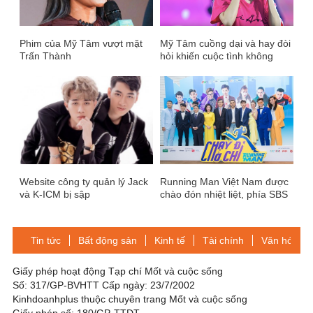
Phim của Mỹ Tâm vượt mặt
Mỹ Tâm cuồng dại và hay đòi
Trấn Thành
hỏi khiến cuộc tình không
thành
Website công ty quản lý Jack
Running Man Việt Nam được
và K-ICM bị sập
chào đón nhiệt liệt, phía SBS
Hàn Quốc nói gì?
Tin tức
Bất động sản
Kinh tế
Tài chính
Văn hóa-Gi
Giấy phép hoạt động Tạp chí Mốt và cuộc sống
Số: 317/GP-BVHTT Cấp ngày: 23/7/2002
Kinhdoanhplus thuộc chuyên trang Mốt và cuộc sống
Giấy phép số: 180/GP-TTDT