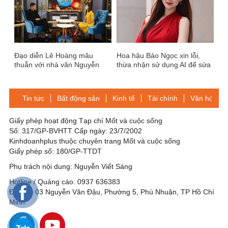
Đạo diễn Lê Hoàng mâu
Hoa hậu Bảo Ngọc xin lỗi,
thuẫn với nhà văn Nguyễn
thừa nhận sử dụng AI để sửa
Quỳnh Trang về quan điểm
thư trúng tuyển thạc sĩ
hạnh phúc của phụ nữ
Tin tức
Bất động sản
Kinh tế
Tài chính
Văn hóa-Gi
Giấy phép hoạt động Tạp chí Mốt và cuộc sống
Số: 317/GP-BVHTT Cấp ngày: 23/7/2002
Kinhdoanhplus thuộc chuyên trang Mốt và cuộc sống
Giấy phép số: 180/GP-TTDT
Phụ trách nội dung: Nguyễn Viết Sáng
Hotline / Quảng cáo: 0937 636383
Địa chỉ: 03 Nguyễn Văn Đậu, Phường 5, Phú Nhuận, TP Hồ Chí
Minh