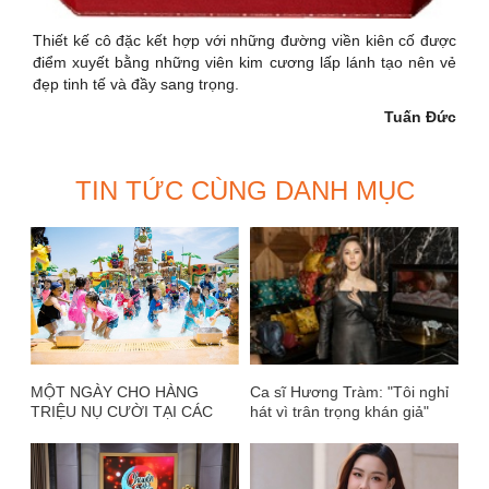
Thiết kế cô đặc kết hợp với những đường viền kiên cố được
điểm xuyết bằng những viên kim cương lấp lánh tạo nên vẻ
đẹp tinh tế và đầy sang trọng.
Tuấn Đức
TIN TỨC CÙNG DANH MỤC
MỘT NGÀY CHO HÀNG
Ca sĩ Hương Tràm: "Tôi nghỉ
TRIỆU NỤ CƯỜI TẠI CÁC
hát vì trân trọng khán giả"
CÔNG VIÊN THUỘC
NOVADREAMS