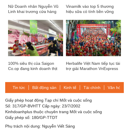
Nữ Doanh nhân Nguyễn Vũ
Vinamilk vào top 5 thương
Linh khai trương cửa hàng
hiệu sữa có tính bền vững
sản phẩm làm đẹp tại Cao
cao nhất toàn cầu
Hùng – Đài Loan
100% siêu thị của Saigon
Herbalife Việt Nam tiếp tục tài
Co.op đang kinh doanh thịt
trợ giải Marathon VnExpress
heo an toàn
Hải Phòng nhằm khuyến
khích lối sống năng động lành
mạnh
Tin tức
Bất động sản
Kinh tế
Tài chính
Văn hóa-Gi
Giấy phép hoạt động Tạp chí Mốt và cuộc sống
Số: 317/GP-BVHTT Cấp ngày: 23/7/2002
Kinhdoanhplus thuộc chuyên trang Mốt và cuộc sống
Giấy phép số: 180/GP-TTDT
Phụ trách nội dung: Nguyễn Viết Sáng