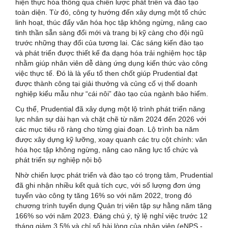
hiện thực hóa thông qua chiến lược phát triển và đào tạo
toàn diện. Từ đó, công ty hướng đến xây dựng một tổ chức
linh hoạt, thúc đẩy văn hóa học tập không ngừng, nâng cao
tinh thần sẵn sàng đổi mới và trang bị kỹ càng cho đội ngũ
trước những thay đổi của tương lai. Các sáng kiến đào tạo
và phát triển được thiết kế đa dạng hóa trải nghiệm học tập
nhằm giúp nhân viên dễ dàng ứng dụng kiến thức vào công
việc thực tế. Đó là là yếu tố then chốt giúp Prudential đạt
được thành công tại giải thưởng và củng cố vị thế doanh
nghiệp kiểu mẫu như “cái nôi” đào tạo của ngành bảo hiểm.
Cụ thể, Prudential đã xây dựng một lộ trình phát triển năng
lực nhân sự dài hạn và chặt chẽ từ năm 2024 đến 2026 với
các mục tiêu rõ ràng cho từng giai đoạn. Lộ trình ba năm
được xây dựng kỹ lưỡng, xoay quanh các trụ cột chính: văn
hóa học tập không ngừng, nâng cao năng lực tổ chức và
phát triển sự nghiệp nội bộ
Nhờ chiến lược phát triển và đào tạo có trọng tâm, Prudential
đã ghi nhận nhiều kết quả tích cực, với số lượng đơn ứng
tuyển vào công ty tăng 16% so với năm 2022, trong đó
chương trình tuyển dụng Quản trị viên tập sự hằng năm tăng
166% so với năm 2023. Đáng chú ý, tỷ lệ nghỉ việc trước 12
tháng giảm 3,5% và chỉ số hài lòng của nhân viên (eNPS -