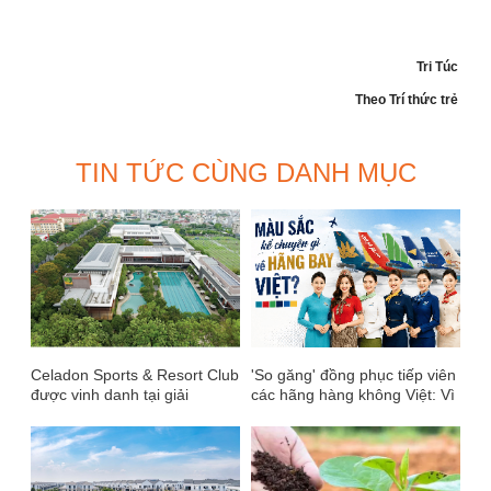
Tri Túc
Theo Trí thức trẻ
TIN TỨC CÙNG DANH MỤC
Celadon Sports & Resort Club
'So găng' đồng phục tiếp viên
được vinh danh tại giải
các hãng hàng không Việt: Vì
thưởng quốc tế FIABCI World
sao Vietnam Airlines chọn
Prix d’Excellence lần thứ 73
xanh ngọc, Vietjet gắn với
màu đỏ?