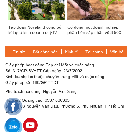
Tập đoàn Novaland công bố
Cổ đông một doanh nghiệp
kết quả kinh doanh quý IV
phân bón sắp nhận về 3.500
năm 2024
đồng/cp
Tin tức
Bất động sản
Kinh tế
Tài chính
Văn hóa-Gi
Giấy phép hoạt động Tạp chí Mốt và cuộc sống
Số: 317/GP-BVHTT Cấp ngày: 23/7/2002
Kinhdoanhplus thuộc chuyên trang Mốt và cuộc sống
Giấy phép số: 180/GP-TTDT
Phụ trách nội dung: Nguyễn Viết Sáng
Hotline / Quảng cáo: 0937 636383
Địa chỉ: 03 Nguyễn Văn Đậu, Phường 5, Phú Nhuận, TP Hồ Chí
Minh