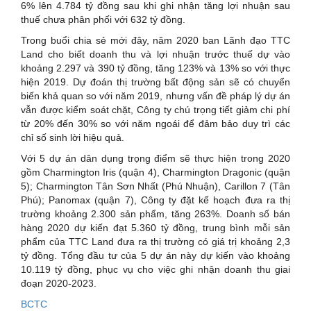
6% lên 4.784 tỷ đồng sau khi ghi nhận tăng lợi nhuận sau
thuế chưa phân phối với 632 tỷ đồng.
Trong buổi chia sẻ mới đây, năm 2020 ban Lãnh đạo TTC
Land cho biết doanh thu và lợi nhuận trước thuế dự vào
khoảng 2.297 và 390 tỷ đồng, tăng 123% và 13% so với thực
hiện 2019. Dự đoán thị trường bất động sản sẽ có chuyển
biến khả quan so với năm 2019, nhưng vấn đề pháp lý dự án
vẫn được kiểm soát chặt, Công ty chú trọng tiết giảm chi phí
từ 20% đến 30% so với năm ngoái để đảm bảo duy trì các
chỉ số sinh lời hiệu quả.
Với 5 dự án dân dụng trọng điểm sẽ thực hiện trong 2020
gồm Charmington Iris (quận 4), Charmington Dragonic (quận
5); Charmington Tân Sơn Nhất (Phú Nhuận), Carillon 7 (Tân
Phú); Panomax (quận 7), Công ty đặt kế hoạch đưa ra thị
trường khoảng 2.300 sản phẩm, tăng 263%. Doanh số bán
hàng 2020 dự kiến đạt 5.360 tỷ đồng, trung bình mỗi sản
phẩm của TTC Land đưa ra thị trường có giá trị khoảng 2,3
tỷ đồng. Tổng đầu tư của 5 dự án này dự kiến vào khoảng
10.119 tỷ đồng, phục vụ cho việc ghi nhận doanh thu giai
đoạn 2020-2023.
BCTC