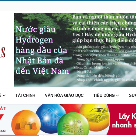
TẾ
TÀI CHÍNH
VĂN HÓA-GIÁO DỤC
TIÊU DÙNG
SỨ