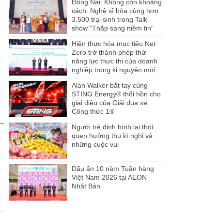
Đồng Nai: Không còn khoảng
cách: Nghệ sĩ hòa cùng hơn
3.500 trại sinh trong Talk
show "Thắp sáng niềm tin"
Hiện thực hóa mục tiêu Net
Zero trở thành phép thử
năng lực thực thi của doanh
nghiệp trong kỉ nguyên mới
Alan Walker bắt tay cùng
STING Energy® thổi hồn cho
giai điệu của Giải đua xe
Công thức 1®
Người trẻ định hình lại thói
quen hưởng thụ kì nghỉ và
những cuộc vui
Dấu ấn 10 năm Tuần hàng
Việt Nam 2026 tại AEON
Nhật Bản