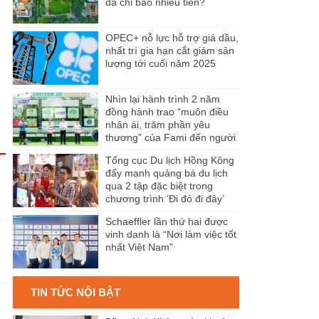
đã chi bao nhiêu tiền?
OPEC+ nỗ lực hỗ trợ giá dầu,
nhất trí gia hạn cắt giảm sản
lượng tới cuối năm 2025
Nhìn lại hành trình 2 năm
đồng hành trao “muôn điều
nhân ái, trăm phần yêu
thương” của Fami đến người
dân Miền Tây
Tổng cục Du lịch Hồng Kông
đẩy mạnh quảng bá du lịch
qua 2 tập đặc biệt trong
chương trình ‘Đi đó đi đây’
Schaeffler lần thứ hai được
vinh danh là “Nơi làm việc tốt
nhất Việt Nam”
TIN TỨC NỘI BẬT