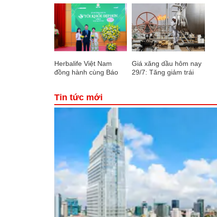
Herbalife Việt Nam
Giá xăng dầu hôm nay
đồng hành cùng Báo
29/7: Tăng giảm trái
Sức khỏe và Đời sống
chiều
tổ chức Cuộc thi “Tôi
Tin tức mới
Khỏe Đẹp Hơn” lần thứ
5 để khuyến khích mọi
người trở thành phiên
bản tốt hơn của chính
mình