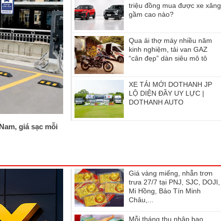
triệu đồng mua được xe xăn
gầm cao nào?
Qua ải thợ máy nhiều năm
kinh nghiệm, tải van GAZ
“cân đẹp” dàn siêu mô tô
XE TẢI MỚI DOTHANH JP
LỘ DIỆN ĐẦY UY LỰC |
DOTHANH AUTO
 Nam, giá sạc mỗi
Giá vàng miếng, nhẫn trơn
trưa 27/7 tại PNJ, SJC, DOJI,
Mi Hồng, Bảo Tín Minh
Châu,...
Mỗi tháng thu nhập bao