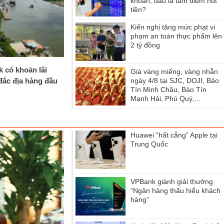
khoán, đầu là tâm điểm hút
tiền?
Kiến nghị tăng mức phạt vi
phạm an toàn thực phẩm lên
2 tỷ đồng
k có khoản lãi
Giá vàng miếng, vàng nhẫn
 đắc địa hàng đầu
ngày 4/8 tại SJC, DOJI, Bảo
Tín Minh Châu, Bảo Tín
Mạnh Hải, Phú Quý,...
Huawei “hất cẳng” Apple tại
Trung Quốc
VPBank giành giải thưởng
“Ngân hàng thấu hiểu khách
hàng”