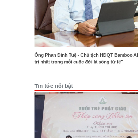
Ông Phan Đình Tuệ - Chủ tịch HĐQT Bamboo Ai
trị nhất trong mỗi cuộc đời là sống tử tế”
Tin tức nổi bật