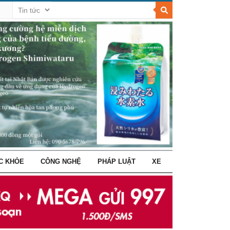
C KHỎE
CÔNG NGHỆ
PHÁP LUẬT
XE