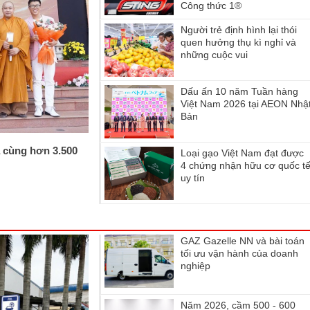
Công thức 1®
Người trẻ định hình lại thói
quen hưởng thụ kì nghỉ và
những cuộc vui
Dấu ấn 10 năm Tuần hàng
Việt Nam 2026 tại AEON Nhậ
Bản
 cùng hơn 3.500
Loại gạo Việt Nam đạt được
4 chứng nhận hữu cơ quốc t
uy tín
GAZ Gazelle NN và bài toán
tối ưu vận hành của doanh
nghiệp
Năm 2026, cầm 500 - 600