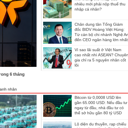
nhiêu mới phải nộp thuế thu
nhập cá nhân?
Chân dung tân Tổng Giám
đốc BIDV Hoàng Việt Hùng:
Từ cán bộ chi nhánh Nghệ A
đến CEO ngân hàng lớn nhất
Việt Nam
Vì sao lãi suất ở Việt Nam
cao nhất nhì ASEAN? Chuyê
gia chỉ ra 5 nguyên nhân cốt
lõi
trong 6 tháng
anh nhân
Bitcoin từ 0,0008 USD lên
gần 65.000 USD: Nếu đầu tư
ngay từ đầu, nhà đầu tư có
thể sở hữu gần 80 tỷ USD
không?
Lộ diện du thuyền, rạp chiếu