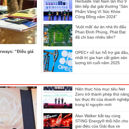
Herbalife Việt Nam lần thứ 9
liên tiếp đạt giải thưởng “Sản
Phẩm Vàng Vì Sức Khỏe
Cộng Đồng năm 2024”
‘Vuột mất’ dự án nhà thi đấu
Phan Đình Phùng, Phát Đạt
đã chi bao nhiêu tiền?
rways: “Điều giá
OPEC+ nỗ lực hỗ trợ giá dầu
nhất trí gia hạn cắt giảm sản
lượng tới cuối năm 2025
Hiện thực hóa mục tiêu Net
Zero trở thành phép thử năn
lực thực thi của doanh nghiệ
trong kỉ nguyên mới
Alan Walker bắt tay cùng
STING Energy® thổi hồn cho
giai điệu của Giải đua xe