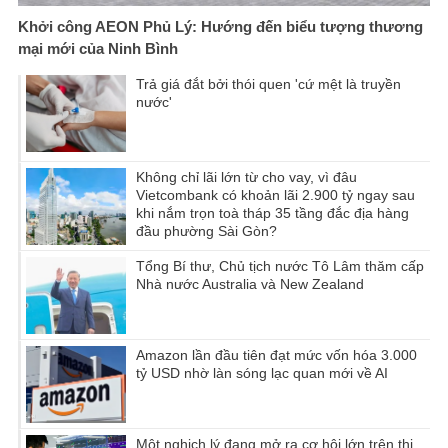
Khởi công AEON Phủ Lý: Hướng đến biểu tượng thương
mại mới của Ninh Bình
Trả giá đắt bởi thói quen 'cứ mệt là truyền
nước'
Không chỉ lãi lớn từ cho vay, vì đâu
Vietcombank có khoản lãi 2.900 tỷ ngay sau
khi nắm trọn toà tháp 35 tầng đắc địa hàng
đầu phường Sài Gòn?
Tổng Bí thư, Chủ tịch nước Tô Lâm thăm cấp
Nhà nước Australia và New Zealand
Amazon lần đầu tiên đạt mức vốn hóa 3.000
tỷ USD nhờ làn sóng lạc quan mới về AI
Một nghịch lý đang mở ra cơ hội lớn trên thị