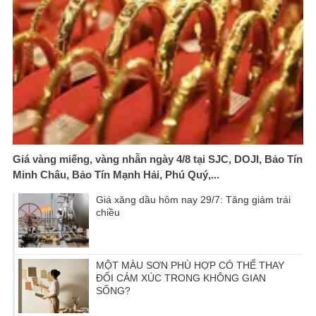
Giá vàng miếng, vàng nhẫn ngày 4/8 tại SJC, DOJI, Bảo Tín
Minh Châu, Bảo Tín Mạnh Hải, Phú Quý,...
Giá xăng dầu hôm nay 29/7: Tăng giảm trái
chiều
MỘT MÀU SƠN PHÙ HỢP CÓ THỂ THAY
ĐỔI CẢM XÚC TRONG KHÔNG GIAN
SỐNG?