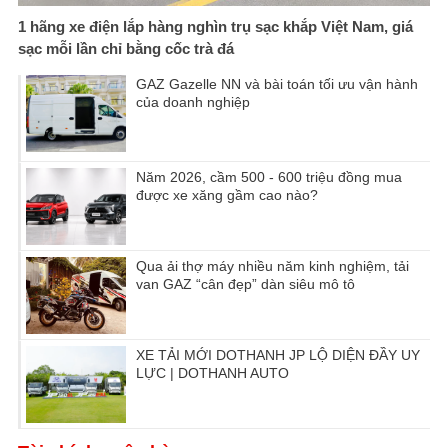
1 hãng xe điện lắp hàng nghìn trụ sạc khắp Việt Nam, giá
sạc mỗi lần chỉ bằng cốc trà đá
GAZ Gazelle NN và bài toán tối ưu vận hành
của doanh nghiệp
Năm 2026, cầm 500 - 600 triệu đồng mua
được xe xăng gầm cao nào?
Qua ải thợ máy nhiều năm kinh nghiệm, tải
van GAZ “cân đẹp” dàn siêu mô tô
XE TẢI MỚI DOTHANH JP LỘ DIỆN ĐẦY UY
LỰC | DOTHANH AUTO