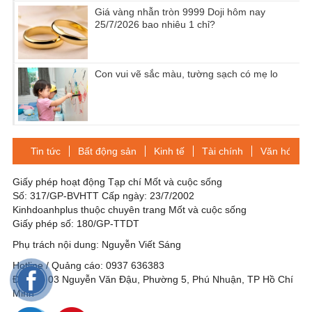
Giá vàng nhẫn tròn 9999 Doji hôm nay
25/7/2026 bao nhiêu 1 chỉ?
Con vui vẽ sắc màu, tường sạch có mẹ lo
Tin tức
Bất động sản
Kinh tế
Tài chính
Văn hóa-Gi
Giấy phép hoạt động Tạp chí Mốt và cuộc sống
Số: 317/GP-BVHTT Cấp ngày: 23/7/2002
Kinhdoanhplus thuộc chuyên trang Mốt và cuộc sống
Giấy phép số: 180/GP-TTDT
Phụ trách nội dung: Nguyễn Viết Sáng
Hotline / Quảng cáo: 0937 636383
Địa chỉ: 03 Nguyễn Văn Đậu, Phường 5, Phú Nhuận, TP Hồ Chí
Minh