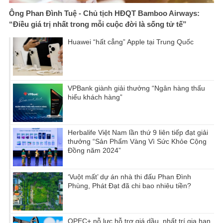
Ông Phan Đình Tuệ - Chủ tịch HĐQT Bamboo Airways:
“Điều giá trị nhất trong mỗi cuộc đời là sống tử tế”
Huawei “hất cẳng” Apple tại Trung Quốc
VPBank giành giải thưởng “Ngân hàng thấu
hiểu khách hàng”
Herbalife Việt Nam lần thứ 9 liên tiếp đạt giải
thưởng “Sản Phẩm Vàng Vì Sức Khỏe Cộng
Đồng năm 2024”
‘Vuột mất’ dự án nhà thi đấu Phan Đình
Phùng, Phát Đạt đã chi bao nhiêu tiền?
OPEC+ nỗ lực hỗ trợ giá dầu, nhất trí gia hạn