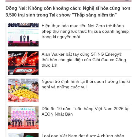
Đồng Nai: Không còn khoảng cách: Nghệ sĩ hòa cùng hơn
3.500 trại sinh trong Talk show "Thắp sáng niềm tin"
Hiện thực hóa mục tiêu Net Zero trở thành
phép thử năng lực thực thi của doanh nghiệp
trong kỉ nguyên mới
Alan Walker bắt tay cùng STING Energy®
thổi hồn cho giai điệu của Giải đua xe Công
thức 1®
Người trẻ định hình lại thói quen hưởng thụ kì
nghỉ và những cuộc vui
Dấu ấn 10 năm Tuần hàng Việt Nam 2026 tại
AEON Nhật Bản
Loại gạo Việt Nam đạt được 4 chứng nhận