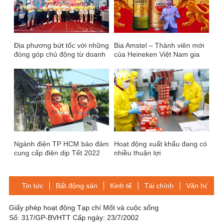
Địa phương bứt tốc với những
Bia Amstel – Thành viên mới
đóng góp chủ động từ doanh
của Heineken Việt Nam gia
nghiệp
nhập thị trường.
Ngành điện TP HCM bảo đảm
Hoạt động xuất khẩu đang có
cung cấp điện dịp Tết 2022
nhiều thuận lợi
Tin tức
Bất động sản
Kinh tế
Tài chính
Văn hóa-Gi
Giấy phép hoạt động Tạp chí Mốt và cuộc sống
Số: 317/GP-BVHTT Cấp ngày: 23/7/2002