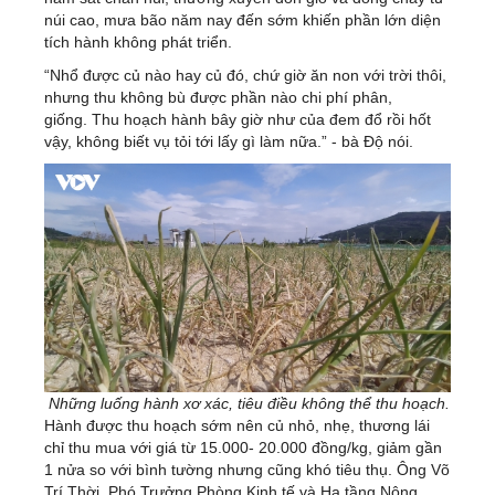
núi cao, mưa bão năm nay đến sớm khiến phần lớn diện
tích hành không phát triển.
“Nhổ được củ nào hay củ đó, chứ giờ ăn non với trời thôi,
nhưng thu không bù được phần nào chi phí phân,
giống. Thu hoạch hành bây giờ như của đem đổ rồi hốt
vậy, không biết vụ tỏi tới lấy gì làm nữa.” - bà Độ nói.
Những luống hành xơ xác, tiêu điều không thể thu hoạch.
Hành được thu hoạch sớm nên củ nhỏ, nhẹ, thương lái
chỉ thu mua với giá từ 15.000- 20.000 đồng/kg, giảm gần
1 nửa so với bình tường nhưng cũng khó tiêu thụ. Ông Võ
Trí Thời, Phó Trưởng Phòng Kinh tế và Hạ tầng Nông