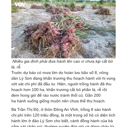
Nhiều gia đình phải đưa hành lên cao vì chưa kịp cắt bỏ
lá, rễ.
Trước dự báo có mưa lớn do hoàn lưu bão số 8, nông
dân Lý Sơn đang khẩn trương thu hoạch hành với hi vọng
vớt vát chi phí đã đầu tư. Hiện, người trồng hành đã thu
hoạch hơn 100 ha, khẩn trương cắt bỏ phần lá, rễ rồi
đem hong gió để ráo nước tránh thối củ. Gần 200
ha hành xuống giống muộn nên chưa thể thu hoạch.
Bà Trần Thị Độ, ở thôn Đông An Vĩnh, trồng 8 sào hành
chi phí trên 120 triệu đồng, là một trong số hộ có diện tích
hành lớn ở đảo Lý Sơn cho biết, cánh đồng hành của bà
nằm sát chân núi, thường xuyên đón gió và dòng chảy từ