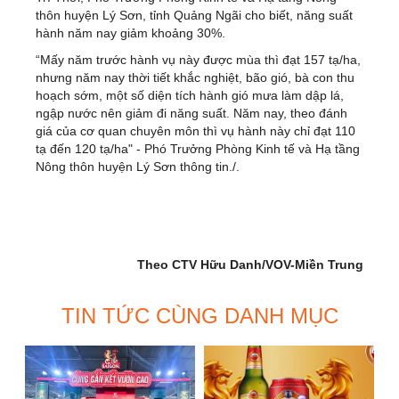
thôn huyện Lý Sơn, tỉnh Quảng Ngãi cho biết, năng suất
hành năm nay giảm khoảng 30%.
“Mấy năm trước hành vụ này được mùa thì đạt 157 tạ/ha,
nhưng năm nay thời tiết khắc nghiệt, bão gió, bà con thu
hoạch sớm, một số diện tích hành gió mưa làm dập lá,
ngập nước nên giảm đi năng suất. Năm nay, theo đánh
giá của cơ quan chuyên môn thì vụ hành này chỉ đạt 110
tạ đến 120 tạ/ha" - Phó Trưởng Phòng Kinh tế và Hạ tầng
Nông thôn huyện Lý Sơn thông tin./.
Theo CTV Hữu Danh/VOV-Miền Trung
TIN TỨC CÙNG DANH MỤC