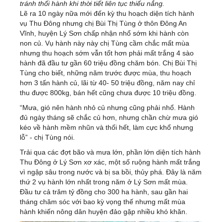
tránh thối hành khi thời tiết liên tục thiếu nắng.
Lẽ ra 10 ngày nữa mới đến kỳ thu hoạch diện tích hành
vụ Thu Đông nhưng chị Bùi Thị Tùng ở thôn Đông An
Vĩnh, huyện Lý Sơn chấp nhận nhổ sớm khi hành còn
non củ. Vụ hành này này chị Tùng cầm chắc mất mùa
nhưng thu hoạch sớm vẫn tốt hơn phải mất trắng 4 sào
hành đã đầu tư gần 60 triệu đồng chăm bón. Chị Bùi Thị
Tùng cho biết, những năm trước được mùa, thu hoạch
hơn 3 tấn hành củ, lãi từ 40- 50 triệu đồng, năm nay chỉ
thu được 800kg, bán hết cũng chưa được 10 triệu đồng.
“Mưa, gió nên hành nhỏ củ nhưng cũng phải nhổ. Hành
đủ ngày tháng sẽ chắc củ hơn, nhưng chần chừ mưa gió
kéo về hành mềm nhũn và thối hết, làm cực khổ nhưng
lỗ” - chị Tùng nói.
Trải qua các đợt bão và mưa lớn, phần lớn diện tích hành
Thu Đông ở Lý Sơn xơ xác, một số ruộng hành mất trắng
vì ngập sâu trong nước và bị sa bồi, thủy phá. Đây là năm
thứ 2 vụ hành lớn nhất trong năm ở Lý Sơn mất mùa.
Đầu tư cả trăm tỷ đồng cho 300 ha hành, sau gần hai
tháng chăm sóc với bao kỳ vọng thế nhưng mất mùa
hành khiến nông dân huyện đảo gặp nhiều khó khăn.