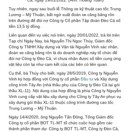
Tuy nhiên, ngay sau buổi lễ Thông xe kỹ thuật cao tốc Trung
Lương – Mỹ Thuận, bất ngờ xuất đoàn xe căng băng rôn
trên đường để đòi nợ Công ty Cổ phần Tập đoàn Đèo Cả số
tiền 13,5 tỷ đồng.
Liên quan đến vụ việc nói trên, ngày 20/01/2022, trả lời trên
Tạp chí Ngày Nay, bà Nguyễn Thị Ngọc Thúy, Giám đốc
Công ty TNHH Xây dựng và Vận tải Nguyễn Vinh xác nhận,
đoàn xe căng băng rôn là do doanh nghiệp này tổ chức để
đòi nợ Công ty Đèo Cả, vì chưa nhận được số tiền cung ứng
vật liệu còn lại như cam kết của các bên có liên quan.
Cụ thể, bà Thúy cho biết, ngày 28/5/2019, Công ty Nguyễn
Vinh ký hợp đồng với Công ty cổ phần
Đầu tư
và Xây dựng
công trình Tây An (nhà thầu phụ của Công ty Đèo Cả tại gói
thầu XL-11). Nội dung của hợp đồng là phía Công ty Nguyễn
Vinh cung cấp vật liệu xây dựng cho Công ty Tây An phục vụ
xây dựng gói thầu XL-11 thuộc công trình đường cao tốc
Trung Lương – Mỹ Thuận.
Ngày 14/4/2020, ông Nguyễn Tấn Đông, Tổng Giám đốc
Công ty cổ phần BOT TL-MT tổ chức cuộc họp gồm các
thành phần tham dự: Công ty BOT TL-MT, Công ty Đèo Cả,