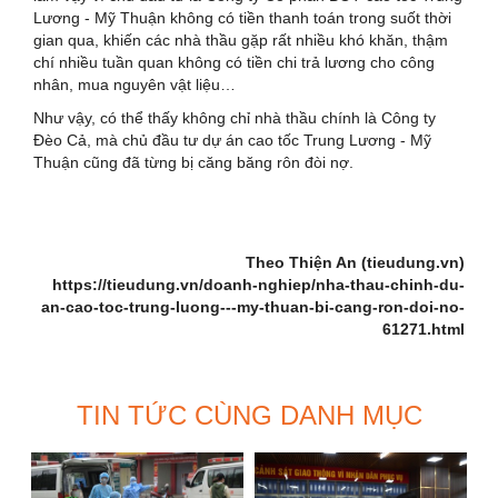
Lương - Mỹ Thuận không có tiền thanh toán trong suốt thời
gian qua, khiến các nhà thầu gặp rất nhiều khó khăn, thậm
chí nhiều tuần quan không có tiền chi trả lương cho công
nhân, mua nguyên vật liệu…
Như vậy, có thể thấy không chỉ nhà thầu chính là Công ty
Đèo Cả, mà chủ đầu tư dự án cao tốc Trung Lương - Mỹ
Thuận cũng đã từng bị căng băng rôn đòi nợ.
Theo Thiện An (tieudung.vn)
https://tieudung.vn/doanh-nghiep/nha-thau-chinh-du-
an-cao-toc-trung-luong---my-thuan-bi-cang-ron-doi-no-
61271.html
TIN TỨC CÙNG DANH MỤC