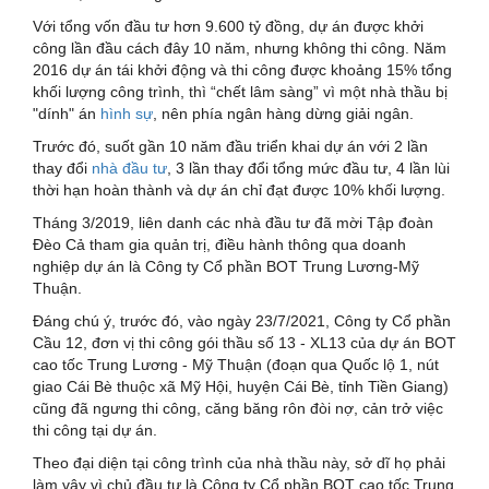
Với tổng vốn đầu tư hơn 9.600 tỷ đồng, dự án được khởi
công lần đầu cách đây 10 năm, nhưng không thi công. Năm
2016 dự án tái khởi động và thi công được khoảng 15% tổng
khối lượng công trình, thì “chết lâm sàng” vì một nhà thầu bị
"dính" án
hình sự
, nên phía ngân hàng dừng giải ngân.
Trước đó, suốt gần 10 năm đầu triển khai dự án với 2 lần
thay đổi
nhà đầu tư
, 3 lần thay đổi tổng mức đầu tư, 4 lần lùi
thời hạn hoàn thành và dự án chỉ đạt được 10% khối lượng.
Tháng 3/2019, liên danh các nhà đầu tư đã mời Tập đoàn
Đèo Cả tham gia quản trị, điều hành thông qua doanh
nghiệp dự án là Công ty Cổ phần BOT Trung Lương-Mỹ
Thuận.
Đáng chú ý, trước đó, vào ngày 23/7/2021, Công ty Cổ phần
Cầu 12, đơn vị thi công gói thầu số 13 - XL13 của dự án BOT
cao tốc Trung Lương - Mỹ Thuận (đoạn qua Quốc lộ 1, nút
giao Cái Bè thuộc xã Mỹ Hội, huyện Cái Bè, tỉnh Tiền Giang)
cũng đã ngưng thi công, căng băng rôn đòi nợ, cản trở việc
thi công tại dự án.
Theo đại diện tại công trình của nhà thầu này, sở dĩ họ phải
làm vậy vì chủ đầu tư là Công ty Cổ phần BOT cao tốc Trung