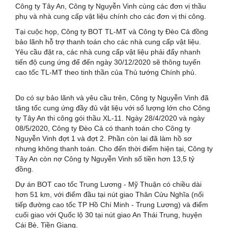
Công ty Tây An, Công ty Nguyễn Vinh cùng các đơn vị thầu
phụ và nhà cung cấp vật liệu chính cho các đơn vị thi công.
Tại cuộc họp, Công ty BOT TL-MT và Công ty Đèo Cả đồng
bảo lãnh hỗ trợ thanh toán cho các nhà cung cấp vật liệu.
Yêu cầu đặt ra, các nhà cung cấp vật liệu phải đẩy nhanh
tiến độ cung ứng để đến ngày 30/12/2020 sẽ thông tuyến
cao tốc TL-MT theo tinh thần của Thủ tướng Chính phủ.
Do có sự bảo lãnh và yêu cầu trên, Công ty Nguyễn Vinh đã
tăng tốc cung ứng đầy đủ vật liệu với số lượng lớn cho Công
ty Tây An thi công gói thầu XL-11. Ngày 28/4/2020 và ngày
08/5/2020, Công ty Đèo Cả có thanh toán cho Công ty
Nguyễn Vinh đợt 1 và đợt 2. Phần còn lại đã làm hồ sơ
nhưng không thanh toán. Cho đến thời điểm hiện tại, Công ty
Tây An còn nợ Công ty Nguyễn Vinh số tiền hơn 13,5 tỷ
đồng.
Dự án BOT cao tốc Trung Lương - Mỹ Thuận có chiều dài
hơn 51 km, với điểm đầu tại nút giao Thân Cửu Nghĩa (nối
tiếp đường cao tốc TP Hồ Chí Minh - Trung Lương) và điểm
cuối giao với Quốc lộ 30 tại nút giao An Thái Trung, huyện
Cái Bè, Tiền Giang.