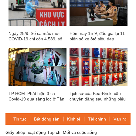
Ngày 28/9: Số ca mắc mới
Hôm nay 15-9, đấu giá lại 11
COVID-19 chỉ còn 4.589, số
biển số xe ôtô siêu đẹp
ca khỏi nhiều gấp gần 5 lần
TP HCM: Phát hiện 3 ca
Lịch sử của BearBrick: câu
Covid-19 qua sàng lọc ở Tân
chuyện đằng sau những biểu
Bình, Nhà Bè
tượng sưu tập đắt giá!
Tin tức
Bất động sản
Kinh tế
Tài chính
Văn hóa-Gi
Giấy phép hoạt động Tạp chí Mốt và cuộc sống