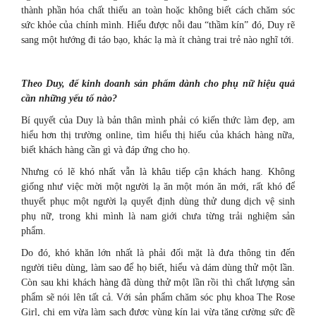
thành phần hóa chất thiếu an toàn hoặc không biết cách chăm sóc
sức khỏe của chính mình. Hiểu được nỗi đau “thầm kín” đó, Duy rẽ
sang một hướng đi táo bạo, khác lạ mà ít chàng trai trẻ nào nghĩ tới.
Theo Duy
, để kinh doanh sản phẩm dành cho phụ nữ hiệu quả
cần những yếu tố nào?
Bí quyết của Duy là bản thân mình phải có kiến thức làm đẹp, am
hiểu hơn thị trường online, tìm hiểu thị hiếu của khách hàng nữa,
biết khách hàng cần gì và đáp ứng cho họ.
Nhưng có lẽ khó nhất vẫn là khâu tiếp cận khách hang. Không
giống như việc mời một người lạ ăn một món ăn mới, rất khó để
thuyết phục một người lạ quyết định dùng thử dung dịch vệ sinh
phụ nữ, trong khi mình là nam giới chưa từng trải nghiệm sản
phẩm.
Do đó, khó khăn lớn nhất là phải đối mặt là đưa thông tin đến
người tiêu dùng, làm sao để họ biết, hiểu và dám dùng thử một lần.
Còn sau khi khách hàng đã dùng thử một lần rồi thì chất lượng sản
phẩm sẽ nói lên tất cả. Với sản phẩm chăm sóc phụ khoa The Rose
Girl, chị em vừa làm sạch được vùng kín lại vừa tăng cường sức đề