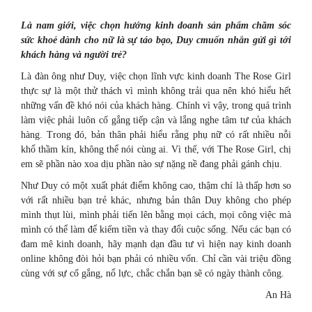
Là nam giới, việc chọn hướng kinh doanh sản phẩm chăm sóc
sức khoẻ dành cho nữ là sự táo bạo
, Duy c
muốn nhắn gửi
gì tới
khách hàng và người trẻ?
Là đàn ông như Duy, việc chọn lĩnh vực kinh doanh The Rose Girl
thực sự là một thử thách vì mình không trải qua nên khó hiểu hết
những vấn đề khó nói của khách hàng. Chính vì vậy, trong quá trình
làm việc phải luôn cố gắng tiếp cận và lắng nghe tâm tư của khách
hàng. Trong đó, bản thân phải hiểu rằng phụ nữ có rất nhiều nỗi
khổ thầm kín, không thể nói cùng ai. Vì thế, với The Rose Girl, chị
em sẽ phần nào xoa dịu phần nào sự nặng nề đang phải gánh chịu.
Như Duy có một xuất phát điểm không cao, thậm chí là thấp hơn so
với rất nhiều bạn trẻ khác, nhưng bản thân Duy không cho phép
mình thụt lùi, mình phải tiến lên bằng mọi cách, mọi công việc mà
mình có thể làm để kiếm tiền và thay đổi cuộc sống. Nếu các bạn có
đam mê kinh doanh, hãy mạnh dạn đầu tư vì hiện nay kinh doanh
online không đòi hỏi bạn phải có nhiều vốn. Chỉ cần vài triệu đồng
cùng với sự cố gắng, nổ lực, chắc chắn bạn sẽ có ngày thành công.
An Hà