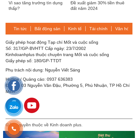
Vì sao tăng trưởng tín dụng
Đề xuất giảm 30% tiền thuê
thấp?
đất năm 2024
Tin tức
Bất động sản
Kinh tế
Tài chính
Văn hóa-Gi
Giấy phép hoạt động Tạp chí Mốt và cuộc sống
Số: 317/GP-BVHTT Cấp ngày: 23/7/2002
Kinhdoanhplus thuộc chuyên trang Mốt và cuộc sống
Giấy phép số: 180/GP-TTDT
Phụ trách nội dung: Nguyễn Viết Sáng
Hotline / Quảng cáo: 0937 636383
Địa chỉ: 03 Nguyễn Văn Đậu, Phường 5, Phú Nhuận, TP Hồ Chí
Minh
© Bản quyền thuộc về Kinh doanh plus.