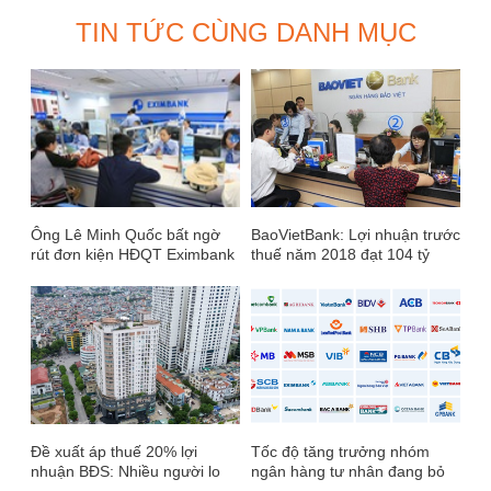
TIN TỨC CÙNG DANH MỤC
Ông Lê Minh Quốc bất ngờ
BaoVietBank: Lợi nhuận trước
rút đơn kiện HĐQT Eximbank
thuế năm 2018 đạt 104 tỷ
đồng, tỷ lệ nợ xấu lên 3,98%
Đề xuất áp thuế 20% lợi
Tốc độ tăng trưởng nhóm
nhuận BĐS: Nhiều người lo
ngân hàng tư nhân đang bỏ