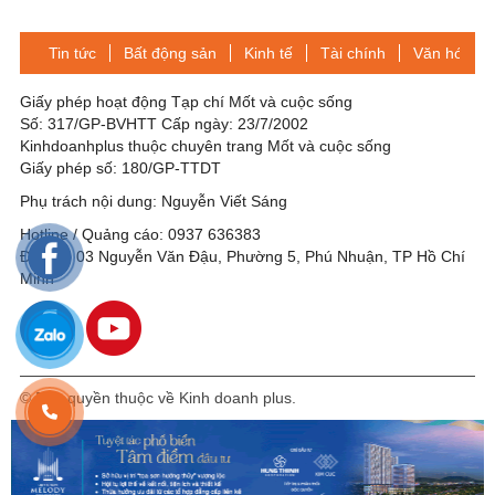
bán nhà lỗ vẫn phải nộp thuế
xa ngân hàng quốc doanh
Tin tức
Bất động sản
Kinh tế
Tài chính
Văn hóa-Gi
Giấy phép hoạt động Tạp chí Mốt và cuộc sống
Số: 317/GP-BVHTT Cấp ngày: 23/7/2002
Kinhdoanhplus thuộc chuyên trang Mốt và cuộc sống
Giấy phép số: 180/GP-TTDT
Phụ trách nội dung: Nguyễn Viết Sáng
Hotline / Quảng cáo: 0937 636383
Địa chỉ: 03 Nguyễn Văn Đậu, Phường 5, Phú Nhuận, TP Hồ Chí
Minh
© Bản quyền thuộc về Kinh doanh plus.