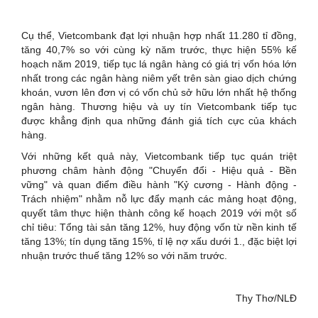
Cụ thể, Vietcombank đạt lợi nhuận hợp nhất 11.280 tỉ đồng,
tăng 40,7% so với cùng kỳ năm trước, thực hiện 55% kế
hoạch năm 2019, tiếp tục lá ngân hàng có giá trị vốn hóa lớn
nhất trong các ngân hàng niêm yết trên sàn giao dịch chứng
khoán, vươn lên đơn vị có vốn chủ sở hữu lớn nhất hệ thống
ngân hàng. Thương hiệu và uy tín Vietcombank tiếp tục
được khẳng định qua những đánh giá tích cực của khách
hàng.
Với những kết quả này, Vietcombank tiếp tục quán triệt
phương châm hành động "Chuyển đổi - Hiệu quả - Bền
vững" và quan điểm điều hành "Kỷ cương - Hành động -
Trách nhiệm" nhằm nỗ lực đẩy mạnh các mảng hoạt động,
quyết tâm thực hiện thành công kế hoạch 2019 với một số
chỉ tiêu: Tổng tài sản tăng 12%, huy động vốn từ nền kinh tế
tăng 13%; tín dụng tăng 15%, tỉ lệ nợ xấu dưới 1., đặc biệt lợi
nhuận trước thuế tăng 12% so với năm trước.
Thy Thơ/NLĐ