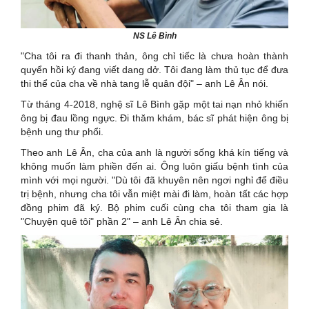
NS Lê Bình
"Cha tôi ra đi thanh thản, ông chỉ tiếc là chưa hoàn thành
quyển hồi ký đang viết dang dở. Tôi đang làm thủ tục để đưa
thi thể của cha về nhà tang lễ quân đội" – anh Lê Ân nói.
Từ tháng 4-2018, nghệ sĩ Lê Bình gặp một tai nạn nhỏ khiến
ông bị đau lồng ngực. Đi thăm khám, bác sĩ phát hiện ông bị
bệnh ung thư phổi.
Theo anh Lê Ân, cha của anh là người sống khá kín tiếng và
không muốn làm phiền đến ai. Ông luôn giấu bệnh tình của
mình với mọi người. "Dù tôi đã khuyên nên ngơi nghỉ để điều
trị bệnh, nhưng cha tôi vẫn miệt mài đi làm, hoàn tất các hợp
đồng phim đã ký. Bộ phim cuối cùng cha tôi tham gia là
"Chuyện quê tôi" phần 2" – anh Lê Ân chia sẻ.