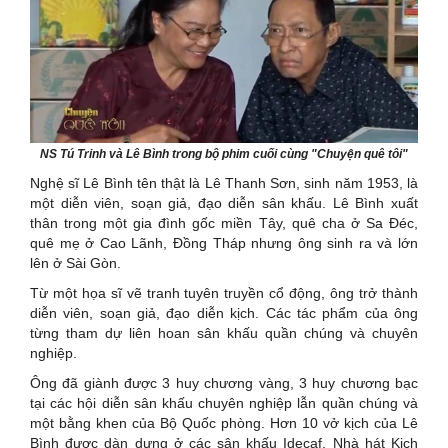
NS Tú Trinh và Lê Bình trong bộ phim cuối cùng "Chuyện quê tôi"
Nghệ sĩ Lê Bình tên thật là Lê Thanh Sơn, sinh năm 1953, là
một diễn viên, soạn giả, đạo diễn sân khấu. Lê Bình xuất
thân trong một gia đình gốc miền Tây, quê cha ở Sa Đéc,
quê mẹ ở Cao Lãnh, Đồng Tháp nhưng ông sinh ra và lớn
lên ở Sài Gòn.
Từ một họa sĩ vẽ tranh tuyên truyền cổ động, ông trở thành
diễn viên, soạn giả, đạo diễn kịch. Các tác phẩm của ông
từng tham dự liên hoan sân khấu quần chúng và chuyên
nghiệp.
Ông đã giành được 3 huy chương vàng, 3 huy chương bạc
tại các hội diễn sân khấu chuyên nghiệp lẫn quần chúng và
một bằng khen của Bộ Quốc phòng. Hơn 10 vở kịch của Lê
Bình được dàn dựng ở các sân khấu Idecaf, Nhà hát Kịch