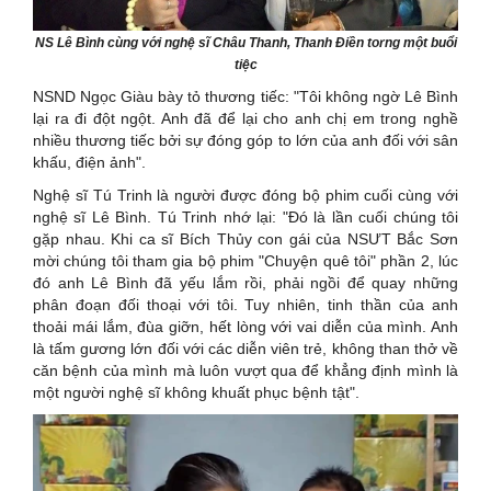
NS Lê Bình cùng với nghệ sĩ Châu Thanh, Thanh Điền torng một buổi
tiệc
NSND Ngọc Giàu bày tỏ thương tiếc: "Tôi không ngờ Lê Bình
lại ra đi đột ngột. Anh đã để lại cho anh chị em trong nghề
nhiều thương tiếc bởi sự đóng góp to lớn của anh đối với sân
khấu, điện ảnh".
Nghệ sĩ Tú Trinh là người được đóng bộ phim cuối cùng với
nghệ sĩ Lê Bình. Tú Trinh nhớ lại: "Đó là lần cuối chúng tôi
gặp nhau. Khi ca sĩ Bích Thủy con gái của NSƯT Bắc Sơn
mời chúng tôi tham gia bộ phim "Chuyện quê tôi" phần 2, lúc
đó anh Lê Bình đã yếu lắm rồi, phải ngồi để quay những
phân đoạn đối thoại với tôi. Tuy nhiên, tinh thần của anh
thoải mái lắm, đùa giỡn, hết lòng với vai diễn của mình. Anh
là tấm gương lớn đối với các diễn viên trẻ, không than thở về
căn bệnh của mình mà luôn vượt qua để khẳng định mình là
một người nghệ sĩ không khuất phục bệnh tật".