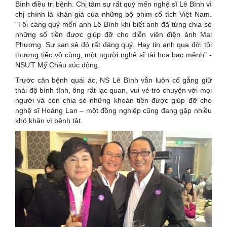
Bình điều trị bệnh. Chị tâm sự rất quý mến nghệ sĩ Lê Bình vì
chị chính là khán giả của những bộ phim cổ tích Việt Nam.
"Tôi càng quý mến anh Lê Bình khi biết anh đã từng chia sẻ
những số tiền được giúp đỡ cho diễn viên điện ảnh Mai
Phương. Sự san sẻ đó rất đáng quý. Hay tin anh qua đời tôi
thương tiếc vô cùng, một người nghệ sĩ tài hoa bạc mệnh" -
NSƯT Mỹ Châu xúc động.
Trước căn bệnh quái ác, NS Lê Bình vẫn luôn cố gắng giữ
thái độ bình tĩnh, ông rất lạc quan, vui vẻ trò chuyện với mọi
người và còn chia sẻ những khoản tiền được giúp đỡ cho
nghệ sĩ Hoàng Lan – một đồng nghiệp cũng đang gặp nhiều
khó khăn vì bệnh tật.