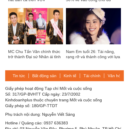
khách nữ
MC Chu Tấn Văn chính thức
Nam Em tuổi 26: Tài năng,
trở thành Đại sứ Nhân ái tỉnh
rạng rỡ và thành công với lựa
Vĩnh Long
chọn riêng
Tin tức
Bất động sản
Kinh tế
Tài chính
Văn hóa-Gi
Giấy phép hoạt động Tạp chí Mốt và cuộc sống
Số: 317/GP-BVHTT Cấp ngày: 23/7/2002
Kinhdoanhplus thuộc chuyên trang Mốt và cuộc sống
Giấy phép số: 180/GP-TTDT
Phụ trách nội dung: Nguyễn Viết Sáng
Hotline / Quảng cáo: 0937 636383
Địa chỉ: 03 Nguyễn Văn Đậu, Phường 5, Phú Nhuận, TP Hồ Chí