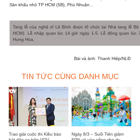
Sân khấu nhỏ TP HCM (5B), Phú Nhuận...
Tang lễ của nghệ sĩ Lê Bình được tổ chức tại Nhà tang lễ 
HCM). Lễ nhập quan lúc 14 giờ ngày 1-5. Lễ động quan lúc 7
Hưng Hòa.
Bài và ảnh: Thanh Hiệp/NLĐ
TIN TỨC CÙNG DANH MỤC
Trao giải cuộc thi Kiều bào
Ngày 8/3 – Suối Tiên giảm
hát dân ca trên VOV
50% vé vào cổng cho du