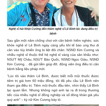
Nghệ sĩ hài Nhật Cường đến thăm nghệ sĩ Lê Bình lúc đang điều trị
bệnh
Sau gần một năm chống chọi với căn bệnh hiểm nghèo, sức
khỏe nghệ sĩ Lê Bình ngày càng yếu khi tế bào ung thư di
căn vào tủy khiến ông bị liệt đôi chân. NSND Kim Cương và
nhiều nghệ sĩ thuộc thế hệ nghệ sĩ vàng của sân khấu như:
NSƯT Mỹ Châu, NSƯT Bảo Quốc, NSND Ngọc Giàu, NSND
Kim Cương… đã gửi tiền giúp đỡ, động viên ông điều trị căn
bệnh bằng liệu pháp mới.
"Lúc tôi vào thăm Lê Bình, được biết mỗi mũi thuốc được
tiêm trị giá hơn 60 triệu đồng, tôi đã yêu cầu Lê Bình nên
tham gia điều trị. Tiêm mũi thuốc đầu tiên, nhìn thấy Lê Bình
lạc quan lắm. Nhưng không ngờ anh lại ra đi trong thương
tiếc của nhiều nghệ sĩ đồng nghiệp và số đông khán giả yêu
quý anh" – kỳ nữ Kim Cương bày tỏ.