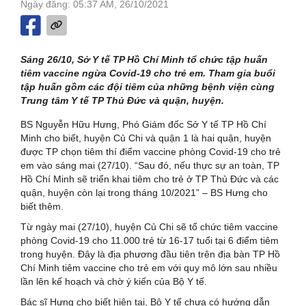
Ngày đăng: 05:37 AM, 26/10/2021
Sáng 26/10, Sở Y tế TP Hồ Chí Minh tổ chức tập huấn
tiêm vaccine ngừa Covid-19 cho trẻ em. Tham gia buổi
tập huấn gồm các đội tiêm của những bệnh viện cùng
Trung tâm Y tế TP Thủ Đức và quận, huyện.
BS Nguyễn Hữu Hưng, Phó Giám đốc Sở Y tế TP Hồ Chí
Minh cho biết, huyện Củ Chi và quận 1 là hai quận, huyện
được TP chọn tiêm thí điểm vaccine phòng Covid-19 cho trẻ
em vào sáng mai (27/10). “Sau đó, nếu thực sự an toàn, TP
Hồ Chí Minh sẽ triển khai tiêm cho trẻ ở TP Thủ Đức và các
quận, huyện còn lại trong tháng 10/2021” – BS Hưng cho
biết thêm.
Từ ngày mai (27/10), huyện Củ Chi sẽ tổ chức tiêm vaccine
phòng Covid-19 cho 11.000 trẻ từ 16-17 tuổi tại 6 điểm tiêm
trong huyện. Đây là địa phương đầu tiên trên địa bàn TP Hồ
Chí Minh tiêm vaccine cho trẻ em với quy mô lớn sau nhiều
lần lên kế hoạch và chờ ý kiến của Bộ Y tế.
Bác sĩ Hưng cho biết hiện tại, Bộ Y tế chưa có hướng dẫn