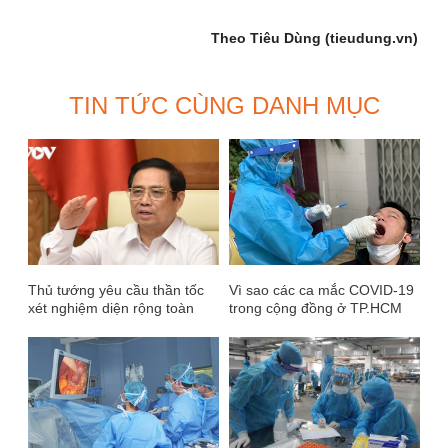
Theo Tiêu Dùng (tieudung.vn)
TIN TỨC CÙNG DANH MỤC
Thủ tướng yêu cầu thần tốc
Vì sao các ca mắc COVID-19
xét nghiệm diện rộng toàn
trong cộng đồng ở TP.HCM
TP.HCM để phát hiện F0
vẫn gia tăng?