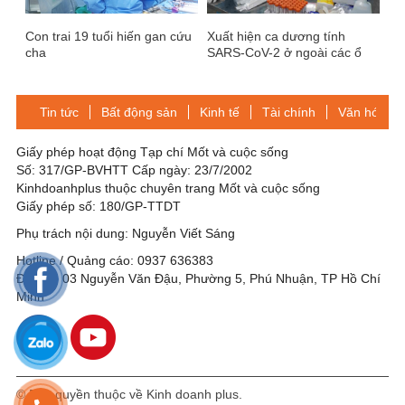
Con trai 19 tuổi hiến gan cứu
Xuất hiện ca dương tính
cha
SARS-CoV-2 ở ngoài các ổ
dịch, chưa rõ nguồn lây
Tin tức
Bất động sản
Kinh tế
Tài chính
Văn hóa-Gi
Giấy phép hoạt động Tạp chí Mốt và cuộc sống
Số: 317/GP-BVHTT Cấp ngày: 23/7/2002
Kinhdoanhplus thuộc chuyên trang Mốt và cuộc sống
Giấy phép số: 180/GP-TTDT
Phụ trách nội dung: Nguyễn Viết Sáng
Hotline / Quảng cáo: 0937 636383
Địa chỉ: 03 Nguyễn Văn Đậu, Phường 5, Phú Nhuận, TP Hồ Chí
Minh
© Bản quyền thuộc về Kinh doanh plus.