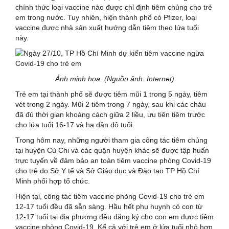
chính thức loại vaccine nào được chỉ định tiêm chủng cho trẻ
em trong nước. Tuy nhiên, hiện thành phố có Pfizer, loại
vaccine được nhà sản xuất hướng dẫn tiêm theo lứa tuổi
này.
Ảnh minh họa. (Nguồn ảnh: Internet)
Trẻ em tại thành phố sẽ được tiêm mũi 1 trong 5 ngày, tiêm
vét trong 2 ngày. Mũi 2 tiêm trong 7 ngày, sau khi các cháu
đã đủ thời gian khoảng cách giữa 2 liều, ưu tiên tiêm trước
cho lứa tuổi 16-17 và hạ dần độ tuổi.
Trong hôm nay, những người tham gia công tác tiêm chủng
tại huyện Củ Chi và các quận huyện khác sẽ được tập huấn
trực tuyến về đảm bảo an toàn tiêm vaccine phòng Covid-19
cho trẻ do Sở Y tế và Sở Giáo dục và Đào tạo TP Hồ Chí
Minh phối hợp tổ chức.
Hiện tại, công tác tiêm vaccine phòng Covid-19 cho trẻ em
12-17 tuổi đều đã sẵn sàng. Hầu hết phụ huynh có con từ
12-17 tuổi tại địa phương đều đăng ký cho con em được tiêm
vaccine phòng Covid-19. Kể cả với trẻ em ở lứa tuổi nhỏ hơn