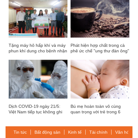
Tặng máy hô hấp khí và máy
Phát hiện hợp chất trong cà
phun khí dung cho bệnh nhận
phê ức chế "ung thư đàn ông"
Bệnh viện quận Thủ Đức,
Thành phố Hồ Chí Minh
Dịch COVID-19 ngày 21/5:
Bú mẹ hoàn toàn vô cùng
Việt Nam tiếp tục không ghi
quan trọng với trẻ trong 6
nhận ca nhiễm COVID-19
tháng đầu
trong 12 giờ qua
Tin tức
Bất động sản
Kinh tế
Tài chính
Văn hóa-Gi