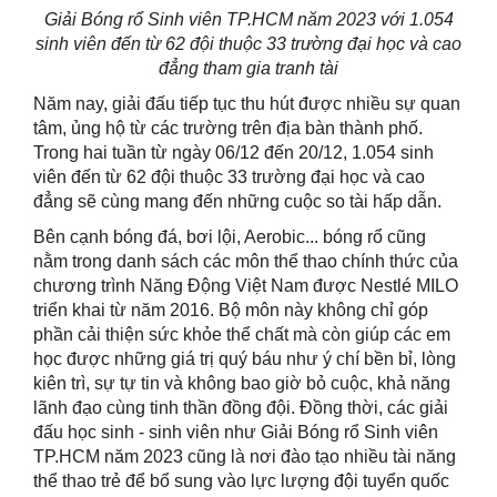
Giải Bóng rổ Sinh viên TP.HCM năm 2023 với 1.054
sinh viên đến từ 62 đội thuộc 33 trường đại học và cao
đẳng tham gia tranh tài
Năm nay, giải đấu tiếp tục thu hút được nhiều sự quan
tâm, ủng hộ từ các trường trên địa bàn thành phố.
Trong hai tuần từ ngày 06/12 đến 20/12, 1.054 sinh
viên đến từ 62 đội thuộc 33 trường đại học và cao
đẳng sẽ cùng mang đến những cuộc so tài hấp dẫn.
Bên cạnh bóng đá, bơi lội, Aerobic... bóng rổ cũng
nằm trong danh sách các môn thể thao chính thức của
chương trình Năng Động Việt Nam được Nestlé MILO
triển khai từ năm 2016. Bộ môn này không chỉ góp
phần cải thiện sức khỏe thể chất mà còn giúp các em
học được những giá trị quý báu như ý chí bền bỉ, lòng
kiên trì, sự tự tin và không bao giờ bỏ cuộc, khả năng
lãnh đạo cùng tinh thần đồng đội. Đồng thời, các giải
đấu học sinh - sinh viên như Giải Bóng rổ Sinh viên
TP.HCM năm 2023 cũng là nơi đào tạo nhiều tài năng
thể thao trẻ để bổ sung vào lực lượng đội tuyển quốc