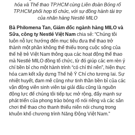
hóa và Thể thao TP.HCM cùng Liên đoàn Bóng rổ
TP.HCM phối hợp tổ chức, với sự đồng hành tài trợ
của nhãn hàng Nestlé MILO
Bà Philomena Tan, Giám đốc ngành hàng MILO và
Sữa, công ty Nestlé Việt Nam
chia sẻ: “Chúng tôi
luôn nỗ lực hướng đến mục tiêu đưa thể thao trở
thành một phần không thể thiếu trong cuộc sống của
thế hệ trẻ Việt Nam thông qua các hoạt động thể thao
mà Nestlé MILO đồng tổ chức, từ đó giúp các em rèn ý
chí bền bỉ cho một hành trình “có chí thì nên”, hiện thực
hóa cam kết xây dựng Thế hệ Ý Chí cho tương lai. Sự
nhiệt huyết, đam mê cũng như tinh thần bền bỉ của các
vận động viên sinh viên tại giải đấu cũng là nguồn
động lực để chúng tôi tiếp tục mở rộng, đẩy mạnh sự
phát triển của phong trào bóng rổ nói riêng và các sân
chơi thể thao cho thanh thiếu niên nói chung trong
khuôn khổ chương trình Năng Động Việt Nam.”