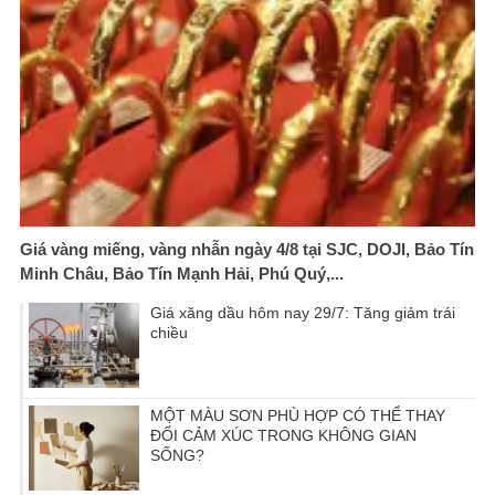
Giá vàng miếng, vàng nhẫn ngày 4/8 tại SJC, DOJI, Bảo Tín
Minh Châu, Bảo Tín Mạnh Hải, Phú Quý,...
Giá xăng dầu hôm nay 29/7: Tăng giảm trái
chiều
MỘT MÀU SƠN PHÙ HỢP CÓ THỂ THAY
ĐỔI CẢM XÚC TRONG KHÔNG GIAN
SỐNG?