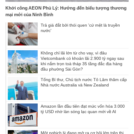
Khởi công AEON Phủ Lý: Hướng đến biểu tượng thương
mại mới của Ninh Bình
Trả giá đắt bởi thói quen 'cứ mệt là truyền
nước'
Không chỉ lãi lớn từ cho vay, vì đâu
Vietcombank có khoản lãi 2.900 tỷ ngay sau
khi nắm trọn toà tháp 35 tầng đắc địa hàng
đầu phường Sài Gòn?
Tổng Bí thư, Chủ tịch nước Tô Lâm thăm cấp
Nhà nước Australia và New Zealand
Amazon lần đầu tiên đạt mức vốn hóa 3.000
tỷ USD nhờ làn sóng lạc quan mới về AI
Một nghịch lý đang mở ra cơ hội lớn trên thị