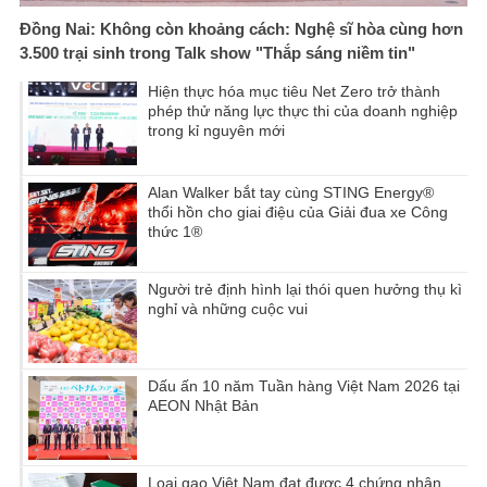
Đồng Nai: Không còn khoảng cách: Nghệ sĩ hòa cùng hơn
3.500 trại sinh trong Talk show "Thắp sáng niềm tin"
Hiện thực hóa mục tiêu Net Zero trở thành
phép thử năng lực thực thi của doanh nghiệp
trong kỉ nguyên mới
Alan Walker bắt tay cùng STING Energy®
thổi hồn cho giai điệu của Giải đua xe Công
thức 1®
Người trẻ định hình lại thói quen hưởng thụ kì
nghỉ và những cuộc vui
Dấu ấn 10 năm Tuần hàng Việt Nam 2026 tại
AEON Nhật Bản
Loại gạo Việt Nam đạt được 4 chứng nhận