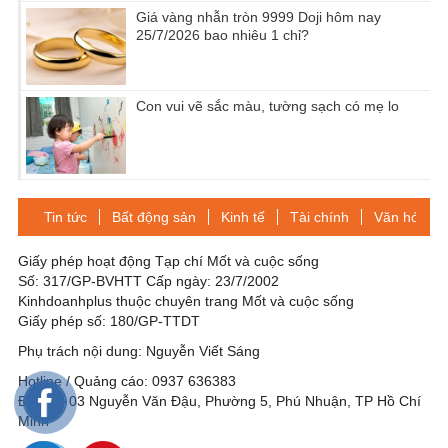
Giá vàng nhẫn tròn 9999 Doji hôm nay
25/7/2026 bao nhiêu 1 chỉ?
Con vui vẽ sắc màu, tường sạch có mẹ lo
Tin tức
Bất động sản
Kinh tế
Tài chính
Văn hóa-Gi
Giấy phép hoạt động Tạp chí Mốt và cuộc sống
Số: 317/GP-BVHTT Cấp ngày: 23/7/2002
Kinhdoanhplus thuộc chuyên trang Mốt và cuộc sống
Giấy phép số: 180/GP-TTDT
Phụ trách nội dung: Nguyễn Viết Sáng
Hotline / Quảng cáo: 0937 636383
Địa chỉ: 03 Nguyễn Văn Đậu, Phường 5, Phú Nhuận, TP Hồ Chí
Minh