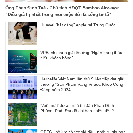
Ông Phan Đình Tuệ - Chủ tịch HĐQT Bamboo Airways:
“Điều giá trị nhất trong mỗi cuộc đời là sống tử tế”
Huawei “hất cẳng” Apple tại Trung Quốc
VPBank giành giải thưởng “Ngân hàng thấu
hiểu khách hàng”
Herbalife Việt Nam lần thứ 9 liên tiếp đạt giải
thưởng “Sản Phẩm Vàng Vì Sức Khỏe Cộng
Đồng năm 2024”
‘Vuột mất’ dự án nhà thi đấu Phan Đình
Phùng, Phát Đạt đã chi bao nhiêu tiền?
OPEC+ nỗ lực hỗ trợ giá dầu, nhất trí gia hạn