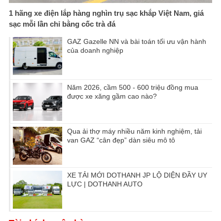
1 hãng xe điện lắp hàng nghìn trụ sạc khắp Việt Nam, giá
sạc mỗi lần chỉ bằng cốc trà đá
GAZ Gazelle NN và bài toán tối ưu vận hành
của doanh nghiệp
Năm 2026, cầm 500 - 600 triệu đồng mua
được xe xăng gầm cao nào?
Qua ải thợ máy nhiều năm kinh nghiệm, tải
van GAZ “cân đẹp” dàn siêu mô tô
XE TẢI MỚI DOTHANH JP LỘ DIỆN ĐẦY UY
LỰC | DOTHANH AUTO