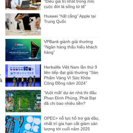
“Điều giá trị nhất trong mỗi
cuộc đời là sống tử tế”
Huawei “hất cẳng” Apple tại
Trung Quốc
VPBank giành giải thưởng
“Ngân hàng thấu hiểu khách
hàng”
Herbalife Việt Nam lần thứ 9
liên tiếp đạt giải thưởng “Sản
,
Phẩm Vàng Vì Sức Khỏe
à
Cộng Đồng năm 2024”
‘Vuột mất’ dự án nhà thi đấu
Phan Đình Phùng, Phát Đạt
đã chi bao nhiêu tiền?
OPEC+ nỗ lực hỗ trợ giá dầu,
nhất trí gia hạn cắt giảm sản
lượng tới cuối năm 2025