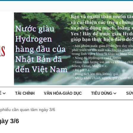
TẾ
TÀI CHÍNH
VĂN HÓA-GIÁO DỤC
TIÊU DÙNG
SỨ
 phiếu cần quan tâm ngày 3/6
ày 3/6