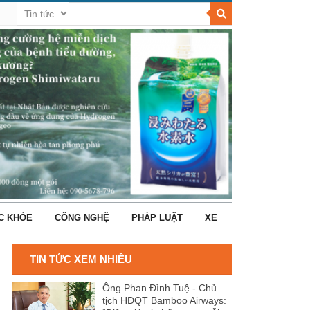
C KHỎE
CÔNG NGHỆ
PHÁP LUẬT
XE
TIN TỨC XEM NHIỀU
Ông Phan Đình Tuệ - Chủ
tịch HĐQT Bamboo Airways: