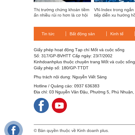
Thị trường chứng khoán tiềm
VN-Index trong ngắn
ẩn nhiều rủi ro hơn là cơ hội
tiếp diễn xu hướng h
và đang gặp khó khăn
vùng kháng cự mạnh
mốc 1.070 điểm. Nh
Tin tức
Bất động sản
Kinh tế
ngành hỗ trợ lớn nhấ
Giấy phép hoạt động Tạp chí Mốt và cuộc sống
Số: 317/GP-BVHTT Cấp ngày: 23/7/2002
Kinhdoanhplus thuộc chuyên trang Mốt và cuộc sốn
Giấy phép số: 180/GP-TTDT
Phụ trách nội dung: Nguyễn Viết Sáng
Hotline / Quảng cáo: 0937 636383
Địa chỉ: 03 Nguyễn Văn Đậu, Phường 5, Phú Nhuận,
© Bản quyền thuộc về Kinh doanh plus.