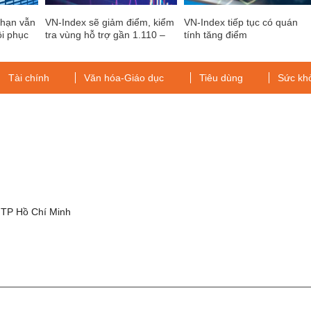
 hạn vẫn
VN-Index sẽ giảm điểm, kiểm
VN-Index tiếp tục có quán
ồi phục
tra vùng hỗ trợ gần 1.110 –
tính tăng điểm
 tại
1.120 điểm?
 quanh
óm
Tài chính
Văn hóa-Giáo dục
Tiêu dùng
Sức kh
t c
g
 TP Hồ Chí Minh