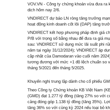
VOV.VN - Công ty chứng khoán vừa đưa ra k
dịch hôm nay 2/6.
VNDIRECT dự báo LN ròng tăng trưởng mạnh 
hoạt động kinh doanh cốt lõi (DAP) tăng tr
VNDIRECT kết hợp phương pháp định giá chi
P/B với trọng số bằng nhau để đưa ra giá mụ
sau: VNDIRECT sử dụng mức lãi suất phi rủi r
năm tại ngày 31/12/2024); VNDIRECT áp dụng
cập nhật của Damodaran vào cuối năm 2024)
tương đương với mức +1 độ lệch chuẩn so v
tháng 5/2021 đến tháng 5/2025.
Khuyến nghị trung lập dành cho cổ phiếu G
Theo Công ty Chứng khoán KB Việt Nam (KB
(GMD) đạt 1.277 tỷ đồng (tăng 27% so với cù
cảng đóng góp 1.138 tỷ đồng (tăng 35%). Lợ
tăng 36% so với cùng kỳ 2024 nếu loại bỏ k