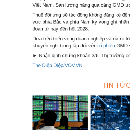
Việt Nam. Sản lượng hàng qua cảng GMD tro
Thuế đối ứng sẽ tác động không đáng kể đến 
vực phía Bắc và phía Nam kỳ vọng ghi nhận
đoạn từ nay đến hết 2028.
Dựa trên triển vọng doanh nghiệp và rủi ro 
khuyến nghị trung lập đối với
cổ phiếu
GMD vớ
► Nhận định chứng khoán 3/6: Thị trường có
The Diệp Diệp/VOV.VN
TIN TỨ