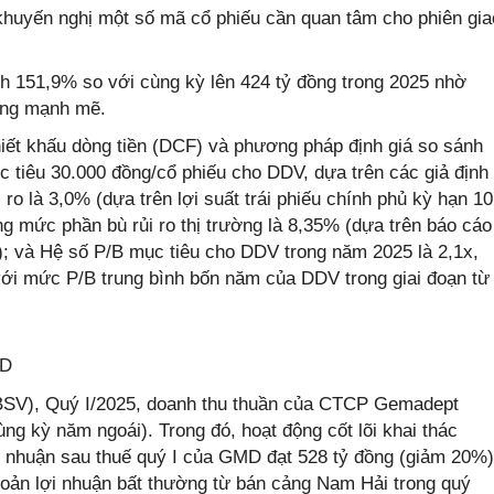
huyến nghị một số mã cổ phiếu cần quan tâm cho phiên gia
151,9% so với cùng kỳ lên 424 tỷ đồng trong 2025 nhờ
ưởng mạnh mẽ.
ết khấu dòng tiền (DCF) và phương pháp định giá so sánh
c tiêu 30.000 đồng/cổ phiếu cho DDV, dựa trên các giả định
o là 3,0% (dựa trên lợi suất trái phiếu chính phủ kỳ hạn 10
 mức phần bù rủi ro thị trường là 8,35% (dựa trên báo cáo
; và Hệ số P/B mục tiêu cho DDV trong năm 2025 là 2,1x,
ới mức P/B trung bình bốn năm của DDV trong giai đoạn từ
MD
SV), Quý I/2025, doanh thu thuần của CTCP Gemadept
ng kỳ năm ngoái). Trong đó, hoạt động cốt lõi khai thác
i nhuận sau thuế quý I của GMD đạt 528 tỷ đồng (giảm 20%)
hoản lợi nhuận bất thường từ bán cảng Nam Hải trong quý