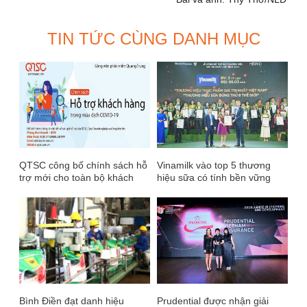
TIN TỨC CÙNG DANH MỤC
QTSC công bố chính sách hỗ
Vinamilk vào top 5 thương
trợ mới cho toàn bộ khách
hiệu sữa có tính bền vững
hàng để vượt qua khó khăn
cao nhất toàn cầu
mùa dịch COVID-19
Bình Điền đạt danh hiệu
Prudential được nhận giải