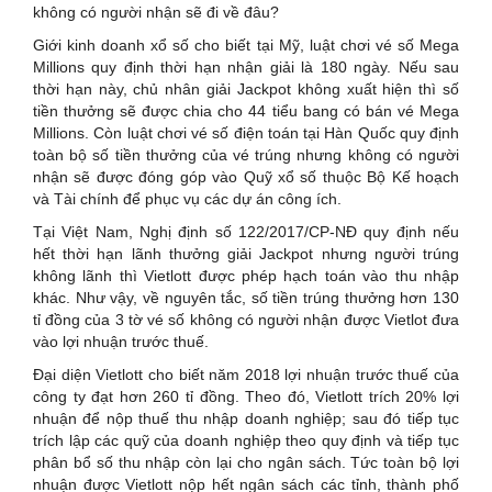
không có người nhận sẽ đi về đâu?
Giới kinh doanh xổ số cho biết tại Mỹ, luật chơi vé số Mega
Millions quy định thời hạn nhận giải là 180 ngày. Nếu sau
thời hạn này, chủ nhân giải Jackpot không xuất hiện thì số
tiền thưởng sẽ được chia cho 44 tiểu bang có bán vé Mega
Millions. Còn luật chơi vé số điện toán tại Hàn Quốc quy định
toàn bộ số tiền thưởng của vé trúng nhưng không có người
nhận sẽ được đóng góp vào Quỹ xổ số thuộc Bộ Kế hoạch
và Tài chính để phục vụ các dự án công ích.
Tại Việt Nam, Nghị định số 122/2017/CP-NĐ quy định nếu
hết thời hạn lãnh thưởng giải Jackpot nhưng người trúng
không lãnh thì Vietlott được phép hạch toán vào thu nhập
khác. Như vậy, về nguyên tắc, số tiền trúng thưởng hơn 130
tỉ đồng của 3 tờ vé số không có người nhận được Vietlot đưa
vào lợi nhuận trước thuế.
Đại diện Vietlott cho biết năm 2018 lợi nhuận trước thuế của
công ty đạt hơn 260 tỉ đồng. Theo đó, Vietlott trích 20% lợi
nhuận để nộp thuế thu nhập doanh nghiệp; sau đó tiếp tục
trích lập các quỹ của doanh nghiệp theo quy định và tiếp tục
phân bổ số thu nhập còn lại cho ngân sách. Tức toàn bộ lợi
nhuận được Vietlott nộp hết ngân sách các tỉnh, thành phố