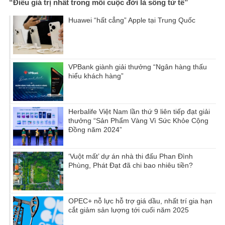
“Điều giá trị nhất trong mỗi cuộc đời là sống tử tế”
Huawei “hất cẳng” Apple tại Trung Quốc
VPBank giành giải thưởng “Ngân hàng thấu
hiểu khách hàng”
Herbalife Việt Nam lần thứ 9 liên tiếp đạt giải
thưởng “Sản Phẩm Vàng Vì Sức Khỏe Cộng
Đồng năm 2024”
‘Vuột mất’ dự án nhà thi đấu Phan Đình
Phùng, Phát Đạt đã chi bao nhiêu tiền?
OPEC+ nỗ lực hỗ trợ giá dầu, nhất trí gia hạn
cắt giảm sản lượng tới cuối năm 2025