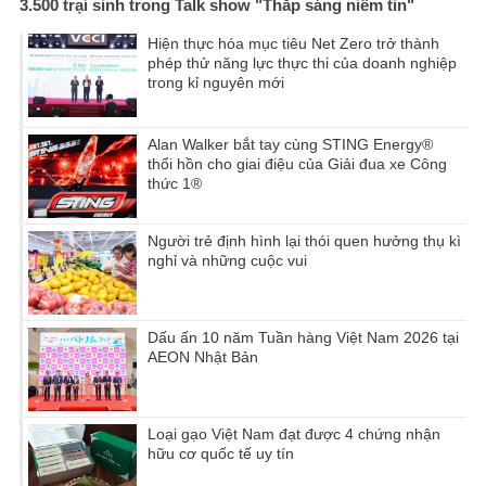
3.500 trại sinh trong Talk show "Thắp sáng niềm tin"
Hiện thực hóa mục tiêu Net Zero trở thành
phép thử năng lực thực thi của doanh nghiệp
trong kỉ nguyên mới
Alan Walker bắt tay cùng STING Energy®
thổi hồn cho giai điệu của Giải đua xe Công
thức 1®
Người trẻ định hình lại thói quen hưởng thụ kì
nghỉ và những cuộc vui
Dấu ấn 10 năm Tuần hàng Việt Nam 2026 tại
AEON Nhật Bản
Loại gạo Việt Nam đạt được 4 chứng nhận
hữu cơ quốc tế uy tín