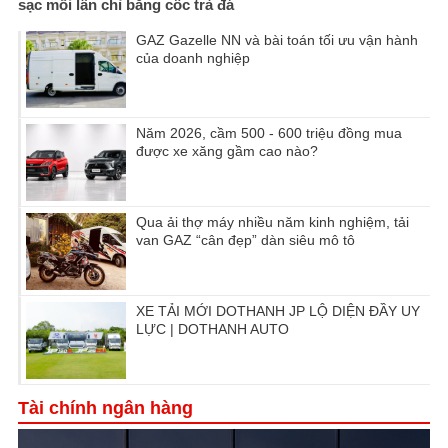
sạc mỗi lần chỉ bằng cốc trà đá
GAZ Gazelle NN và bài toán tối ưu vận hành
của doanh nghiệp
Năm 2026, cầm 500 - 600 triệu đồng mua
được xe xăng gầm cao nào?
Qua ải thợ máy nhiều năm kinh nghiệm, tải
van GAZ “cân đẹp” dàn siêu mô tô
XE TẢI MỚI DOTHANH JP LỘ DIỆN ĐẦY UY
LỰC | DOTHANH AUTO
Tài chính ngân hàng