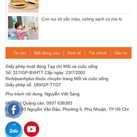
Con vui vẽ sắc màu, tường sạch có mẹ lo
Tin tức
Bất động sản
Kinh tế
Tài chính
Văn hóa-Gi
Giấy phép hoạt động Tạp chí Mốt và cuộc sống
Số: 317/GP-BVHTT Cấp ngày: 23/7/2002
Kinhdoanhplus thuộc chuyên trang Mốt và cuộc sống
Giấy phép số: 180/GP-TTDT
Phụ trách nội dung: Nguyễn Viết Sáng
Hotline / Quảng cáo: 0937 636383
Địa chỉ: 03 Nguyễn Văn Đậu, Phường 5, Phú Nhuận, TP Hồ Chí
Minh