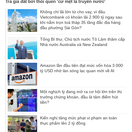
Trả giá đắt bởi thói quen 'cứ mệt là truyền nước'
Không chỉ lãi lớn từ cho vay, vì đâu
Vietcombank có khoản lãi 2.900 tỷ ngay sau
khi nắm trọn toà tháp 35 tầng đắc địa hàng
đầu phường Sài Gòn?
Tổng Bí thư, Chủ tịch nước Tô Lâm thăm cấp
Nhà nước Australia và New Zealand
Amazon lần đầu tiên đạt mức vốn hóa 3.000
tỷ USD nhờ làn sóng lạc quan mới về AI
Một nghịch lý đang mở ra cơ hội lớn trên thị
trường chứng khoán, đầu là tâm điểm hút
tiền?
Kiến nghị tăng mức phạt vi phạm an toàn
thực phẩm lên 2 tỷ đồng