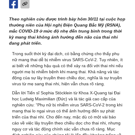
Theo nghiên cứu được trình bày hôm 30/11 tại cuộc họp
thường niên của Hội nghị Điện Quang Bắc Mỹ (RSNA),
mắc COVID-19 ở mức độ nhẹ đến trung bình trong thời
kỳ mang thai không ảnh hưởng đến não của thai nhi
đang phát triển.
Trong suốt thời kỳ đại dịch, có bằng chứng cho thấy phụ
nữ mang thai dễ bị nhiễm virus SARS-CoV-2. Tuy nhiên, ít
ai biết về những hậu quả có thể xảy ra đối với thai nhi nếu
người mẹ bị nhiễm bệnh khi mang thai. Khả năng và tác
động của sự lây truyền theo chiều dọc, nghĩa là sự truyền
virus từ mẹ sang thai nhi, hiện vẫn chưa rõ ràng.
Dẫn lời Tiến sĩ Sophia Stöcklein từ Khoa X-Quang tại Đại
học Ludwig Maximilian (Đức) và là tác giả cao cấp của
nghiên cứu: “Phụ nữ bị nhiễm virus SARS-CoV-2 trong khi
mang thai lo ngại virus có thể ảnh hưởng đến sự phát
triển của thai nhi. Cho đến nay, mặc dù có một vài báo
cáo về việc lây truyền theo chiều dọc cho thai nhi, nhưng
nguy cơ và tác động chính xác vẫn chưa rõ ràng. Mục
đích nghiên cứu của chúng tôi là lấp đầy khoảng trống về