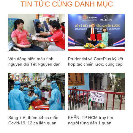
TIN TỨC CÙNG DANH MỤC
Vận động hiến máu tình
Prudential và CarePlus ký kết
nguyện dịp Tết Nguyên đán
hợp tác chiến lược, cung cấp
Kỷ Hợi và Lễ hội Xuân Hồng
dịch vụ chăm sóc sức khỏe và
năm 2019
tầm soát cho khách hàng
Sáng 7-6, thêm 44 ca mắc
KHẨN: TP HCM truy tìm
Covid-19, 12 ca liên quan
người từng đến 1 quán
điểm nhóm Hội thánh truyền
nướng trên đường Phạm Văn