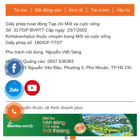
giáo Phục Hưng
Đồng
Tin tức
Bất động sản
Kinh tế
Tài chính
Văn hóa-Gi
Giấy phép hoạt động Tạp chí Mốt và cuộc sống
Số: 317/GP-BVHTT Cấp ngày: 23/7/2002
Kinhdoanhplus thuộc chuyên trang Mốt và cuộc sống
Giấy phép số: 180/GP-TTDT
Phụ trách nội dung: Nguyễn Viết Sáng
Hotline / Quảng cáo: 0937 636383
Địa chỉ: 03 Nguyễn Văn Đậu, Phường 5, Phú Nhuận, TP Hồ Chí
Minh
© Bản quyền thuộc về Kinh doanh plus.