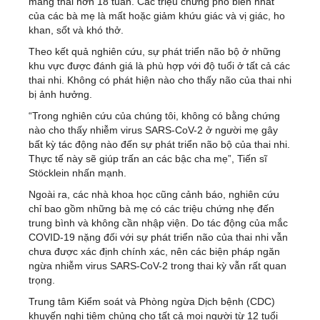
mang thai hơn 18 tuần. Các triệu chứng phổ biến nhất
của các bà mẹ là mất hoặc giảm khứu giác và vị giác, ho
khan, sốt và khó thở.
Theo kết quả nghiên cứu, sự phát triển não bộ ở những
khu vực được đánh giá là phù hợp với độ tuổi ở tất cả các
thai nhi. Không có phát hiện nào cho thấy não của thai nhi
bị ảnh hưởng.
“Trong nghiên cứu của chúng tôi, không có bằng chứng
nào cho thấy nhiễm virus SARS-CoV-2 ở người mẹ gây
bất kỳ tác động nào đến sự phát triển não bộ của thai nhi.
Thực tế này sẽ giúp trấn an các bậc cha mẹ”, Tiến sĩ
Stöcklein nhấn mạnh.
Ngoài ra, các nhà khoa học cũng cảnh báo, nghiên cứu
chỉ bao gồm những bà mẹ có các triệu chứng nhẹ đến
trung bình và không cần nhập viện. Do tác động của mắc
COVID-19 nặng đối với sự phát triển não của thai nhi vẫn
chưa được xác định chính xác, nên các biện pháp ngăn
ngừa nhiễm virus SARS-CoV-2 trong thai kỳ vẫn rất quan
trọng.
Trung tâm Kiểm soát và Phòng ngừa Dịch bệnh (CDC)
khuyến nghị tiêm chủng cho tất cả mọi người từ 12 tuổi