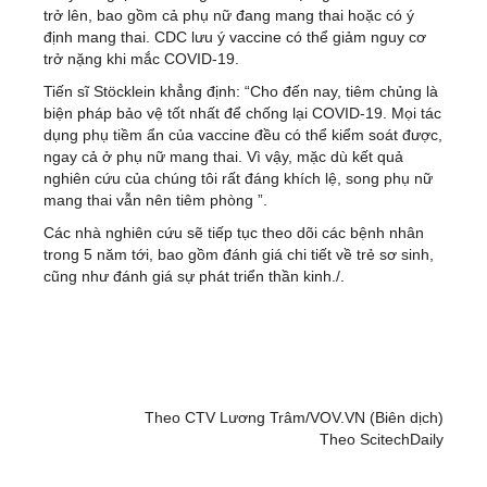
trở lên, bao gồm cả phụ nữ đang mang thai hoặc có ý
định mang thai. CDC lưu ý vaccine có thể giảm nguy cơ
trở nặng khi mắc COVID-19.
Tiến sĩ Stöcklein khẳng định: “Cho đến nay, tiêm chủng là
biện pháp bảo vệ tốt nhất để chống lại COVID-19. Mọi tác
dụng phụ tiềm ẩn của vaccine đều có thể kiểm soát được,
ngay cả ở phụ nữ mang thai. Vì vậy, mặc dù kết quả
nghiên cứu của chúng tôi rất đáng khích lệ, song phụ nữ
mang thai vẫn nên tiêm phòng ”.
Các nhà nghiên cứu sẽ tiếp tục theo dõi các bệnh nhân
trong 5 năm tới, bao gồm đánh giá chi tiết về trẻ sơ sinh,
cũng như đánh giá sự phát triển thần kinh./.
Theo CTV Lương Trâm/VOV.VN (Biên dịch)
Theo ScitechDaily