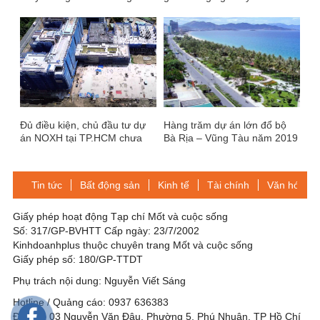
tháng”
ngõ Tây Bắc TP.HCM, thị
trường nhà đất đón "cú hích"
mới
Đủ điều kiện, chủ đầu tư dự
Hàng trăm dự án lớn đổ bộ
án NOXH tại TP.HCM chưa
Bà Rịa – Vũng Tàu năm 2019
vội vay gói 120.000 tỷ
Tin tức
Bất động sản
Kinh tế
Tài chính
Văn hóa-Gi
Giấy phép hoạt động Tạp chí Mốt và cuộc sống
Số: 317/GP-BVHTT Cấp ngày: 23/7/2002
Kinhdoanhplus thuộc chuyên trang Mốt và cuộc sống
Giấy phép số: 180/GP-TTDT
Phụ trách nội dung: Nguyễn Viết Sáng
Hotline / Quảng cáo: 0937 636383
Địa chỉ: 03 Nguyễn Văn Đậu, Phường 5, Phú Nhuận, TP Hồ Chí