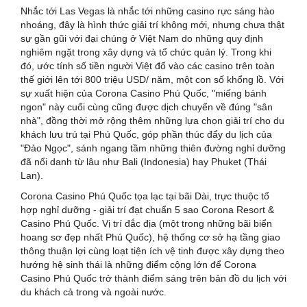
Nhắc tới Las Vegas là nhắc tới những casino rực sáng hào
nhoáng, đây là hình thức giải trí không mới, nhưng chưa thật
sự gần gũi với đại chúng ở Việt Nam do những quy định
nghiêm ngặt trong xây dựng và tổ chức quản lý. Trong khi
đó, ước tính số tiền người Việt đổ vào các casino trên toàn
thế giới lên tới 800 triệu USD/ năm, một con số khổng lồ. Với
sự xuất hiện của Corona Casino Phú Quốc, "miếng bánh
ngon" này cuối cùng cũng được dịch chuyển về đúng "sân
nhà", đồng thời mở rộng thêm những lựa chọn giải trí cho du
khách lưu trú tại Phú Quốc, góp phần thúc đẩy du lịch của
"Đảo Ngọc", sánh ngang tầm những thiên đường nghỉ dưỡng
đã nổi danh từ lâu như Bali (Indonesia) hay Phuket (Thái
Lan).
Corona Casino Phú Quốc tọa lạc tại bãi Dài, trực thuộc tổ
hợp nghỉ dưỡng - giải trí đạt chuẩn 5 sao Corona Resort &
Casino Phú Quốc. Vị trí đắc địa (một trong những bãi biển
hoang sơ đẹp nhất Phú Quốc), hệ thống cơ sở hạ tầng giao
thông thuận lợi cùng loạt tiện ích vệ tinh được xây dựng theo
hướng hệ sinh thái là những điểm cộng lớn để Corona
Casino Phú Quốc trở thành điểm sáng trên bản đồ du lịch với
du khách cả trong và ngoài nước.