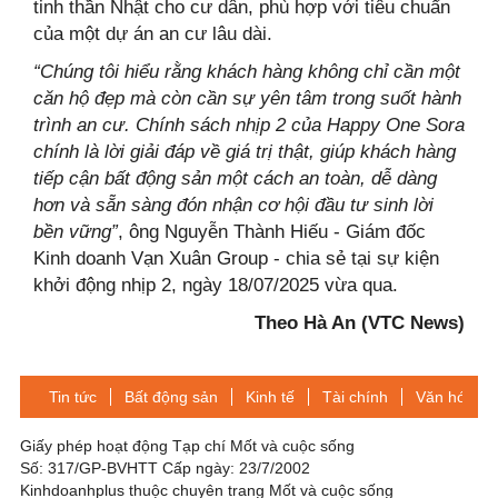
tinh thần Nhật cho cư dân, phù hợp với tiêu chuẩn
của một dự án an cư lâu dài.
“Chúng tôi hiểu rằng khách hàng không chỉ cần một
căn hộ đẹp mà còn cần sự yên tâm trong suốt hành
trình an cư. Chính sách nhịp 2 của Happy One Sora
chính là lời giải đáp về giá trị thật, giúp khách hàng
tiếp cận bất động sản một cách an toàn, dễ dàng
hơn và sẵn sàng đón nhận cơ hội đầu tư sinh lời
bền vững”
, ông Nguyễn Thành Hiếu - Giám đốc
Kinh doanh Vạn Xuân Group - chia sẻ tại sự kiện
khởi động nhịp 2, ngày 18/07/2025 vừa qua.
Theo Hà An (VTC News)
Tin tức
Bất động sản
Kinh tế
Tài chính
Văn hóa-Gi
Giấy phép hoạt động Tạp chí Mốt và cuộc sống
Số: 317/GP-BVHTT Cấp ngày: 23/7/2002
Kinhdoanhplus thuộc chuyên trang Mốt và cuộc sống