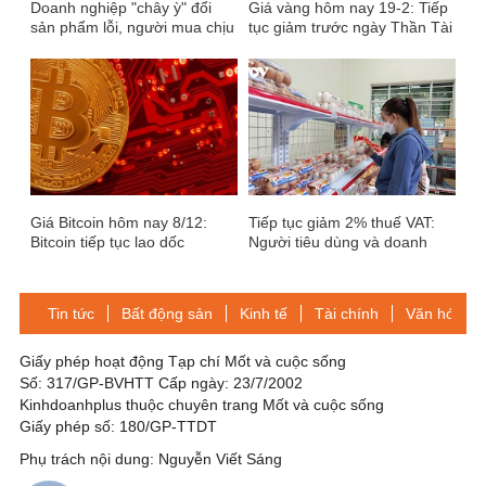
Doanh nghiệp "chây ỳ" đổi
Giá vàng hôm nay 19-2: Tiếp
sản phẩm lỗi, người mua chịu
tục giảm trước ngày Thần Tài
thiệt
Giá Bitcoin hôm nay 8/12:
Tiếp tục giảm 2% thuế VAT:
Bitcoin tiếp tục lao dốc
Người tiêu dùng và doanh
nghiệp cùng hưởng lợi
Tin tức
Bất động sản
Kinh tế
Tài chính
Văn hóa-Gi
Giấy phép hoạt động Tạp chí Mốt và cuộc sống
Số: 317/GP-BVHTT Cấp ngày: 23/7/2002
Kinhdoanhplus thuộc chuyên trang Mốt và cuộc sống
Giấy phép số: 180/GP-TTDT
Phụ trách nội dung: Nguyễn Viết Sáng