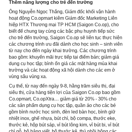
Thêm năng lượng cho trẻ đến trường
Ông Nguyễn Ngọc Thắng, Giám đốc khối vận hành
hoạt động Co.opmart kiêm Giám đốc Marketing Liên
hiệp HTX Thương mại TP HCM (Saigon Co.op), cho
biết để chung tay cùng các bậc phụ huynh tiếp sức
cho trẻ đến trường, Saigon Co.op sẽ liên tục thực hiện
các chương trình ưu đãi dành cho học sinh – sinh viên
từ nay cho đến ngày khai trường. Các chương trình
bao gồm: khuyến mãi trực tiếp tại điểm bán; giảm giá
dụng cụ học tập; bình ổn giá các mặt hàng mùa khai
trường và các hoạt động xã hội dành cho các em ở
vùng sâu vùng xa.
Cụ thể, từ nay đến ngày 9-8, hằng trăm siêu thị, đại
siêu thị, cửa hàng tiện lợi của Saigon Co.op bao gồm
Co.opmart, Co.opXtra… giảm giá từ 20% - 30% cho
các sản phẩm dụng cụ học tập, quần áo cho các bé
gồm bình nước học sinh, đèn led bàn học, bình giữ
nhiệt inox, ghế nhựa, bút chì, bộ compa, thước eke,
thước kẻ, hộp bút sáp, vỉ bút lông kim, vỉ bút bi, vỉ bút
chì gỗ, bộ bảng viết, bộ thước kẻ, thú nhồi bông các