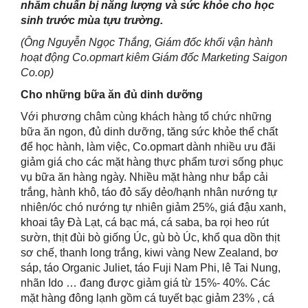
nhằm chuẩn bị năng lượng và sức khỏe cho học
sinh trước mùa tựu trường.
(Ông Nguyễn Ngọc Thắng, Giám đốc khối vận hành
hoạt động Co.opmart kiêm Giám đốc Marketing Saigon
Co.op)
Cho những bữa ăn đủ dinh dưỡng
Với phương châm cùng khách hàng tổ chức những
bữa ăn ngon, đủ dinh dưỡng, tăng sức khỏe thể chất
để học hành, làm việc, Co.opmart dành nhiều ưu đãi
giảm giá cho các mặt hàng thực phẩm tươi sống phục
vụ bữa ăn hàng ngày. Nhiều mặt hàng như bắp cải
trắng, hành khô, táo đỏ sấy dẻo/hạnh nhân nướng tự
nhiên/óc chó nướng tự nhiên giảm 25%, giá đậu xanh,
khoai tây Đà Lạt, cá bạc má, cá saba, ba rọi heo rút
sườn, thịt đùi bò giống Úc, gù bò Úc, khổ qua dồn thịt
sơ chế, thanh long trắng, kiwi vàng New Zealand, bơ
sáp, táo Organic Juliet, táo Fuji Nam Phi, lê Tai Nung,
nhãn Ido … đang được giảm giá từ 15%- 40%. Các
mặt hàng đông lạnh gồm cá tuyết bạc giảm 23% , cá