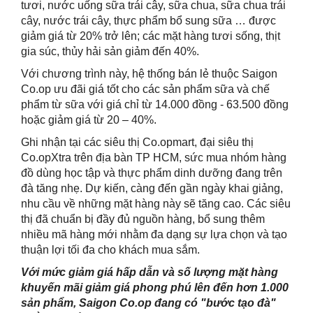
tươi, nước uống sữa trái cây, sữa chua, sữa chua trái
cây, nước trái cây, thực phẩm bổ sung sữa … được
giảm giá từ 20% trở lên; các mặt hàng tươi sống, thịt
gia súc, thủy hải sản giảm đến 40%.
Với chương trình này, hệ thống bán lẻ thuộc Saigon
Co.op ưu đãi giá tốt cho các sản phẩm sữa và chế
phẩm từ sữa với giá chỉ từ 14.000 đồng - 63.500 đồng
hoặc giảm giá từ 20 – 40%.
Ghi nhận tại các siêu thị Co.opmart, đại siêu thị
Co.opXtra trên địa bàn TP HCM, sức mua nhóm hàng
đồ dùng học tập và thực phẩm dinh dưỡng đang trên
đà tăng nhẹ. Dự kiến, càng đến gần ngày khai giảng,
nhu cầu về những mặt hàng này sẽ tăng cao. Các siêu
thị đã chuẩn bị đầy đủ nguồn hàng, bổ sung thêm
nhiều mã hàng mới nhằm đa dạng sự lựa chọn và tạo
thuận lợi tối đa cho khách mua sắm.
Với mức giảm giá hấp dẫn và số lượng mặt hàng
khuyến mãi giảm giá phong phú lên đến hơn 1.000
sản phẩm, Saigon Co.op đang có "bước tạo đà"