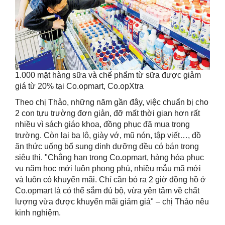
1.000 mặt hàng sữa và chế phẩm từ sữa được giảm
giá từ 20% tại Co.opmart, Co.opXtra
Theo chị Thảo, những năm gần đây, việc chuẩn bị cho
2 con tựu trường đơn giản, đỡ mất thời gian hơn rất
nhiều vì sách giáo khoa, đồng phục đã mua trong
trường. Còn lại ba lô, giày vớ, mũ nón, tập viết…, đồ
ăn thức uống bổ sung dinh dưỡng đều có bán trong
siêu thị. "Chẳng hạn trong Co.opmart, hàng hóa phục
vụ năm học mới luôn phong phú, nhiều mẫu mã mới
và luôn có khuyến mãi. Chỉ cần bỏ ra 2 giờ đồng hồ ở
Co.opmart là có thể sắm đủ bộ, vừa yên tâm về chất
lượng vừa được khuyến mãi giảm giá" – chị Thảo nêu
kinh nghiệm.