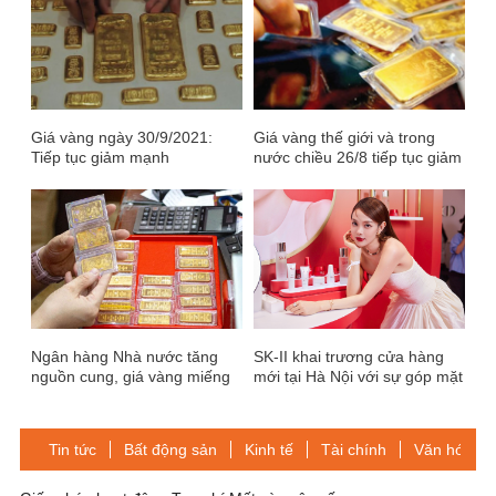
Giá vàng ngày 30/9/2021:
Giá vàng thế giới và trong
Tiếp tục giảm mạnh
nước chiều 26/8 tiếp tục giảm
Ngân hàng Nhà nước tăng
SK-II khai trương cửa hàng
nguồn cung, giá vàng miếng
mới tại Hà Nội với sự góp mặt
có hạ nhiệt?
của dàn mỹ nhân đình đám
Tin tức
Bất động sản
Kinh tế
Tài chính
Văn hóa-Gi