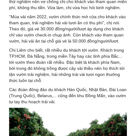
thử nghiệm nên vợ chồng chị cho khách vào tham quan miễn
phí, không thu tiền. Vừa làm, chị vừa học hỏi kinh nghiệm.
“Mùa vải năm 2022, vườn chính thức mở cửa cho khách vào
tham quan, trải nghiệm hái vải tươi ăn có thu phí”, chị nói.
Theo đó, giá vé 30.000 đồng/người/lượt áp dụng cho khách
chỉ vào vườn check-in chụp ảnh. Còn khách vào tham quan
vườn, hái vải ăn tại chỗ giá vé là 50.000 đồng/người/lượt.
Chị Liêm cho biết, rất nhiều du khách tới vườn. Khách trong
TP.HCM, Đà Nẵng, trong miền Tây hay các tỉnh phía Bắc...
tới vườn theo đoàn rất nhiều. Đặc biệt là khách phía Nam,
bởi trong đó không trồng được cây vải thiều nên họ thích tới
tận vườn trải nghiệm, hái những trái vải tươi ngon thưởng
thức luôn tại chỗ.
Các đoàn đông đảo du khách Hàn Quốc, Nhật Bản, Đài Loan
(Trung Quốc), Belarus,... cũng đến khu Đồng Mẩn, vào vườn
tự tay thu hoạch trái vải.