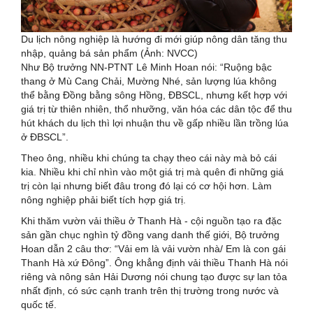
Du lịch nông nghiệp là hướng đi mới giúp nông dân tăng thu
nhập, quảng bá sản phẩm (Ảnh: NVCC)
Như Bộ trưởng NN-PTNT Lê Minh Hoan nói: “Ruộng bậc
thang ở Mù Cang Chải, Mường Nhé, sản lượng lúa không
thể bằng Đồng bằng sông Hồng, ĐBSCL, nhưng kết hợp với
giá trị từ thiên nhiên, thổ nhưỡng, văn hóa các dân tộc để thu
hút khách du lịch thì lợi nhuận thu về gấp nhiều lần trồng lúa
ở ĐBSCL”.
Theo ông, nhiều khi chúng ta chạy theo cái này mà bỏ cái
kia. Nhiều khi chỉ nhìn vào một giá trị mà quên đi những giá
trị còn lại nhưng biết đâu trong đó lại có cơ hội hơn. Làm
nông nghiệp phải biết tích hợp giá trị.
Khi thăm vườn vải thiều ở Thanh Hà - cội nguồn tạo ra đặc
sản gần chục nghìn tỷ đồng vang danh thế giới, Bộ trưởng
Hoan dẫn 2 câu thơ: “Vải em là vải vườn nhà/ Em là con gái
Thanh Hà xứ Đông”. Ông khẳng định vải thiều Thanh Hà nói
riêng và nông sản Hải Dương nói chung tạo được sự lan tỏa
nhất định, có sức cạnh tranh trên thị trường trong nước và
quốc tế.