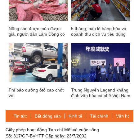
Nông sản được mùa được
5 tháng, bán lẻ hàng hóa và
giá, người dân Lâm Đồng có
doanh thu dịch vụ tiêu dùng
cái Tết ấm no
tăng 12,6%
Phí bảo dưỡng ôtô cao chót
Trung Nguyên Legend khẳng
vót
định văn hóa cà phê Việt Nam
tại thị trường quốc tế
Tin tức
Bất động sản
Kinh tế
Tài chính
Văn hóa-Gi
Giấy phép hoạt động Tạp chí Mốt và cuộc sống
Số: 317/GP-BVHTT Cấp ngày: 23/7/2002