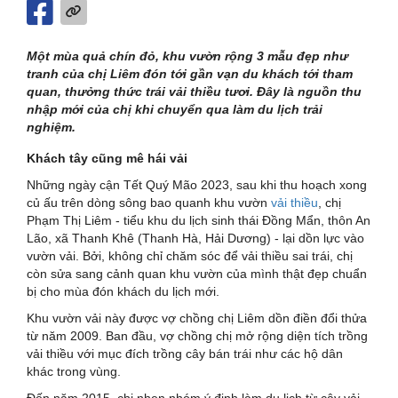
Một mùa quả chín đỏ, khu vườn rộng 3 mẫu đẹp như
tranh của chị Liêm đón tới gần vạn du khách tới tham
quan, thưởng thức trái vải thiều tươi. Đây là nguồn thu
nhập mới của chị khi chuyển qua làm du lịch trải
nghiệm.
Khách tây cũng mê hái vải
Những ngày cận Tết Quý Mão 2023, sau khi thu hoạch xong
củ ấu trên dòng sông bao quanh khu vườn
vải thiều
, chị
Phạm Thị Liêm - tiểu khu du lịch sinh thái Đồng Mẩn, thôn An
Lão, xã Thanh Khê (Thanh Hà, Hải Dương) - lại dồn lực vào
vườn vải. Bởi, không chỉ chăm sóc để vải thiều sai trái, chị
còn sửa sang cảnh quan khu vườn của mình thật đẹp chuẩn
bị cho mùa đón khách du lịch mới.
Khu vườn vải này được vợ chồng chị Liêm dồn điền đổi thửa
từ năm 2009. Ban đầu, vợ chồng chị mở rộng diện tích trồng
vải thiều với mục đích trồng cây bán trái như các hộ dân
khác trong vùng.
Đến năm 2015, chị nhen nhóm ý định làm du lịch từ cây vải