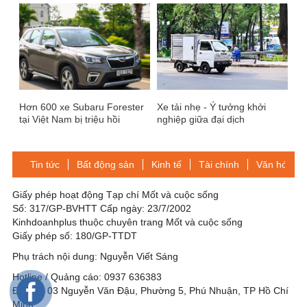
Hơn 600 xe Subaru Forester
Xe tải nhẹ - Ý tưởng khởi
tại Việt Nam bị triệu hồi
nghiệp giữa đại dịch
Tin tức
Bất động sản
Kinh tế
Tài chính
Văn hóa-Gi
Giấy phép hoạt động Tạp chí Mốt và cuộc sống
Số: 317/GP-BVHTT Cấp ngày: 23/7/2002
Kinhdoanhplus thuộc chuyên trang Mốt và cuộc sống
Giấy phép số: 180/GP-TTDT
Phụ trách nội dung: Nguyễn Viết Sáng
Hotline / Quảng cáo: 0937 636383
Địa chỉ: 03 Nguyễn Văn Đậu, Phường 5, Phú Nhuận, TP Hồ Chí
Minh