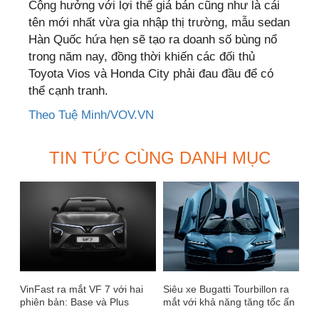
Cộng hưởng với lợi thế giá bán cũng như là cái
tên mới nhất vừa gia nhập thị trường, mẫu sedan
Hàn Quốc hứa hẹn sẽ tạo ra doanh số bùng nổ
trong năm nay, đồng thời khiến các đối thủ
Toyota Vios và Honda City phải đau đầu để có
thể cạnh tranh.
Theo Tuệ Minh/VOV.VN
TIN TỨC CÙNG DANH MỤC
VinFast ra mắt VF 7 với hai
Siêu xe Bugatti Tourbillon ra
phiên bản: Base và Plus
mắt với khả năng tăng tốc ấn
tượng, giá hơn 100 tỷ đồng