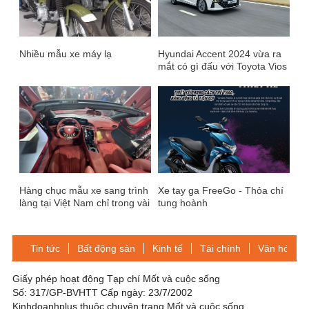
Nhiều mẫu xe máy lạ
Hyundai Accent 2024 vừa ra
mắt có gì đấu với Toyota Vios
và Honda City
Hàng chục mẫu xe sang trình
Xe tay ga FreeGo - Thỏa chí
làng tại Việt Nam chỉ trong vài
tung hoành
ngày
Tin tức
Bất động sản
Kinh tế
Tài chính
Văn hóa-Gi
Giấy phép hoạt động Tạp chí Mốt và cuộc sống
Số: 317/GP-BVHTT Cấp ngày: 23/7/2002
Kinhdoanhplus thuộc chuyên trang Mốt và cuộc sống