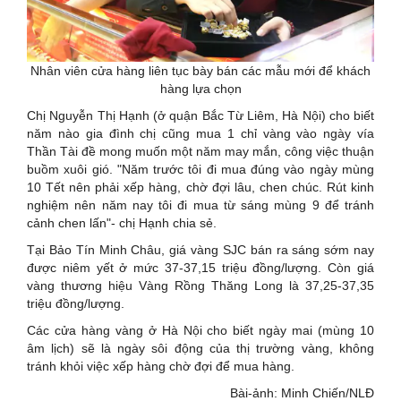
Nhân viên cửa hàng liên tục bày bán các mẫu mới để khách
hàng lựa chọn
Chị Nguyễn Thị Hạnh (ở quận Bắc Từ Liêm, Hà Nội) cho biết
năm nào gia đình chị cũng mua 1 chỉ vàng vào ngày vía
Thần Tài đề mong muốn một năm may mắn, công việc thuận
buồm xuôi gió. "Năm trước tôi đi mua đúng vào ngày mùng
10 Tết nên phải xếp hàng, chờ đợi lâu, chen chúc. Rút kinh
nghiệm nên năm nay tôi đi mua từ sáng mùng 9 để tránh
cảnh chen lấn"- chị Hạnh chia sẻ.
Tại Bảo Tín Minh Châu, giá vàng SJC bán ra sáng sớm nay
được niêm yết ở mức 37-37,15 triệu đồng/lượng. Còn giá
vàng thương hiệu Vàng Rồng Thăng Long là 37,25-37,35
triệu đồng/lượng.
Các cửa hàng vàng ở Hà Nội cho biết ngày mai (mùng 10
âm lịch) sẽ là ngày sôi động của thị trường vàng, không
tránh khỏi việc xếp hàng chờ đợi để mua hàng.
Bài-ảnh: Minh Chiến/NLĐ