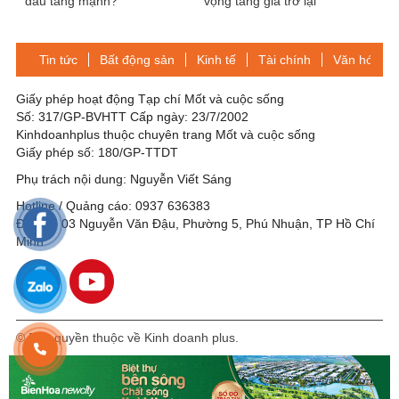
dầu tăng mạnh?
vọng tăng giá trở lại
Tin tức
Bất động sản
Kinh tế
Tài chính
Văn hóa-Gi
Giấy phép hoạt động Tạp chí Mốt và cuộc sống
Số: 317/GP-BVHTT Cấp ngày: 23/7/2002
Kinhdoanhplus thuộc chuyên trang Mốt và cuộc sống
Giấy phép số: 180/GP-TTDT
Phụ trách nội dung: Nguyễn Viết Sáng
Hotline / Quảng cáo: 0937 636383
Địa chỉ: 03 Nguyễn Văn Đậu, Phường 5, Phú Nhuận, TP Hồ Chí
Minh
© Bản quyền thuộc về Kinh doanh plus.